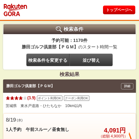
トップページへ
検索条件
予約可能：1170件
勝田ゴルフ倶楽部【ＰＧＭ】
のスタート時間一覧
検索条件を変更する
並び替え
検索結果
勝田ゴルフ倶楽部【ＰＧＭ】
詳細
(3.9)
ポイント利用OK
クーポン利用OK
茨城県 東水戸道路・ひたちなか 10km以内
8/19
(
水
)
1人予約 午前スルー／昼食無し
4,091円
（総額 4,900円）