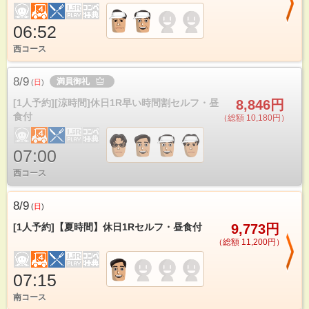
06:52
西コース
8/9
満員御礼
(
日
)
[1人予約][涼時間]休日1R早い時間割セルフ・昼
8,846円
食付
（総額 10,180円）
07:00
西コース
8/9
(
日
)
[1人予約]【夏時間】休日1Rセルフ・昼食付
9,773円
（総額 11,200円）
07:15
南コース