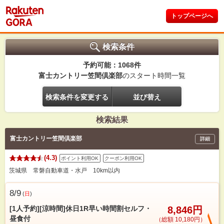
トップページへ
検索条件
予約可能：1068件
富士カントリー笠間倶楽部
のスタート時間一覧
検索条件を変更する
並び替え
検索結果
富士カントリー笠間倶楽部
詳細
(4.3)
ポイント利用OK
クーポン利用OK
茨城県 常磐自動車道・水戸 10km以内
8/9
(
日
)
[1人予約][涼時間]休日1R早い時間割セルフ・
8,846円
昼食付
（総額 10,180円）