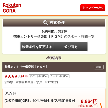
トップページへ
検索条件
予約可能：327件
扶桑カントリー倶楽部【ＰＧＭ】
のスタート時間一覧
検索条件を変更する
並び替え
検索結果
扶桑カントリー倶楽部【ＰＧＭ】
詳細
(4.0)
ポイント利用OK
クーポン利用OK
茨城県 常磐自動車道・水戸 10km以内
8/19
(
水
)
[2名で開催]GPSナビ付/平日セルフ/指定昼食付
6,864円
（総額 8,100円）