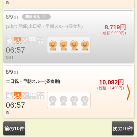
IN
8/9
満員御礼
(
日
)
[2名で開催]土日祝・早朝スルー(昼食別)
8,719円
（総額 9,990円）
06:57
OUT
8/9
(
日
)
土日祝・早朝スルー(昼食別)
10,082円
（総額 11,490円）
06:57
IN
前の10件
次の10件