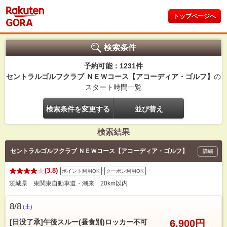
トップページへ
検索条件
予約可能：1231件
セントラルゴルフクラブ ＮＥＷコース【アコーディア・ゴルフ】
の
スタート時間一覧
検索条件を変更する
並び替え
検索結果
セントラルゴルフクラブ ＮＥＷコース【アコーディア・ゴルフ】
詳細
(3.8)
ポイント利用OK
クーポン利用OK
茨城県 東関東自動車道・潮来 20km以内
8/8
(
土
)
[日没了承]午後スルー(昼食別)ロッカー不可
6,900円