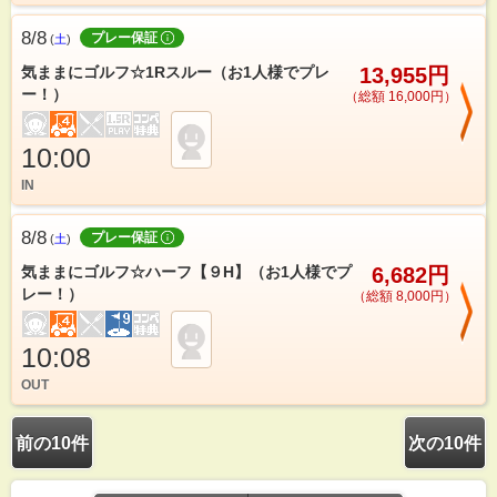
8/8
プレー保証
(
土
)
気ままにゴルフ☆1Rスルー（お1人様でプレ
13,955円
ー！）
（総額 16,000円）
10:00
IN
8/8
プレー保証
(
土
)
気ままにゴルフ☆ハーフ【９H】（お1人様でプ
6,682円
レー！）
（総額 8,000円）
10:08
OUT
前の10件
次の10件