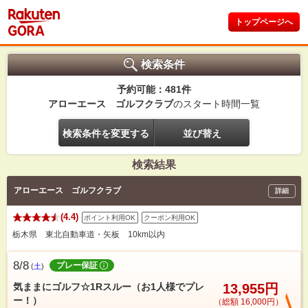
トップページへ
検索条件
予約可能：481件
アローエース ゴルフクラブ
のスタート時間一覧
検索条件を変更する
並び替え
検索結果
アローエース ゴルフクラブ
詳細
(4.4)
ポイント利用OK
クーポン利用OK
栃木県 東北自動車道・矢板 10km以内
8/8
プレー保証
(
土
)
気ままにゴルフ☆1Rスルー（お1人様でプレ
13,955円
ー！）
（総額 16,000円）