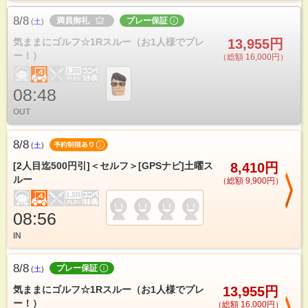
8/8
満員御礼
プレー保証
(
土
)
気ままにゴルフ☆1Rスルー（お1人様でプレ
13,955円
ー！）
（総額 16,000円）
08:48
OUT
8/8
(
土
)
[2人目迄500円引]＜セルフ＞[GPSナビ]土曜ス
8,410円
ルー
（総額 9,900円）
08:56
IN
8/8
プレー保証
(
土
)
気ままにゴルフ☆1Rスルー（お1人様でプレ
13,955円
ー！）
（総額 16,000円）