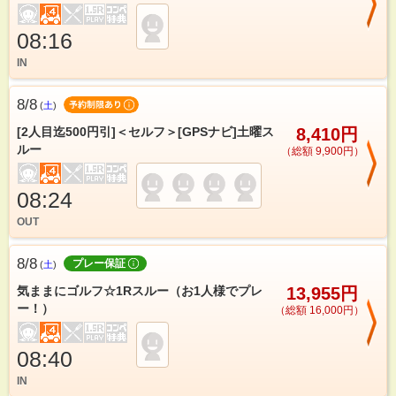
08:16
IN
8/8
(
土
)
[2人目迄500円引]＜セルフ＞[GPSナビ]土曜ス
8,410円
ルー
（総額 9,900円）
08:24
OUT
8/8
プレー保証
(
土
)
気ままにゴルフ☆1Rスルー（お1人様でプレ
13,955円
ー！）
（総額 16,000円）
08:40
IN