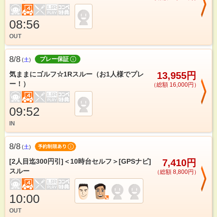
08:56
OUT
8/8
プレー保証
(
土
)
気ままにゴルフ☆1Rスルー（お1人様でプレ
13,955円
ー！）
（総額 16,000円）
09:52
IN
8/8
(
土
)
[2人目迄300円引]＜10時台セルフ＞[GPSナビ]
7,410円
スルー
（総額 8,800円）
10:00
OUT