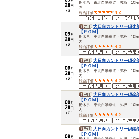
月
愛知県
栃木県 東北自動車道・矢板 10k
28
日
内
三重県
（
月
）
4.2
総合評価
近畿
滋賀県
京都府
大日向カントリー倶楽
大阪府
【ＰＧＭ】
09
月
兵庫県
栃木県 東北自動車道・矢板 10k
28
日
奈良県
内
（
月
）
4.2
総合評価
和歌山県
中国
鳥取県
大日向カントリー倶楽
島根県
【ＰＧＭ】
09
月
岡山県
栃木県 東北自動車道・矢板 10k
28
日
広島県
内
（
月
）
山口県
4.2
総合評価
四国
徳島県
大日向カントリー倶楽
香川県
【ＰＧＭ】
09
愛媛県
月
栃木県 東北自動車道・矢板 10k
28
日
高知県
内
（
月
）
九州・沖縄
4.2
総合評価
福岡県
佐賀県
大日向カントリー倶楽
長崎県
【ＰＧＭ】
09
熊本県
月