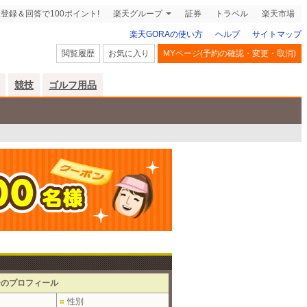
登録＆回答で100ポイント!
楽天グループ
証券
トラベル
楽天市場
楽天GORAの使い方
ヘルプ
サイトマップ
閲覧履歴
お気に入り
MYページ(予約の確認・変更・取消)
競技
ゴルフ用品
ーのプロフィール
性別