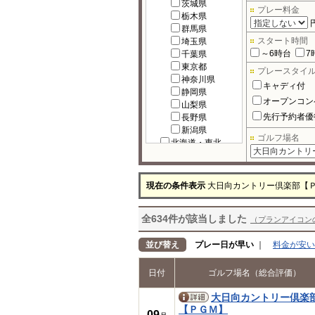
茨城県
プレー料金
栃木県
群馬県
スタート時間
埼玉県
～6時台
7
千葉県
東京都
プレースタイ
神奈川県
キャディ付
静岡県
オープンコン
山梨県
先行予約者優
長野県
新潟県
ゴルフ場名
北海道・東北
北海道
宮城県
福島県
現在の条件表示
大日向カントリー倶楽部【
岩手県
秋田県
全634件が該当しました
青森県
（プランアイコン
山形県
北陸
並び替え
プレー日が早い
｜
料金が安い
富山県
石川県
日付
ゴルフ場名（総合評価）
福井県
中部
大日向カントリー倶楽
岐阜県
【ＰＧＭ】
09