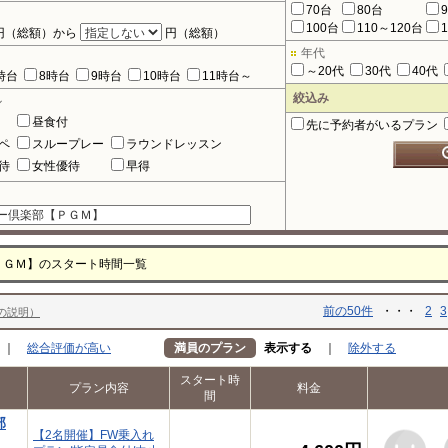
70台
80台
100台
110～120台
円（総額）から
円（総額）
年代
～20代
30代
40代
時台
8時台
9時台
10時台
11時台～
絞込み
ル
昼食付
先に予約者がいるプラン
ペ
スループレー
ラウンドレッスン
待
女性優待
早得
ＰＧＭ】のスタート時間一覧
前の50件
・・・
2
3
の説明）
｜
総合評価が高い
満員のプラン
表示する
｜
除外する
スタート時
プラン内容
料金
間
部
【2名開催】FW乗入れ