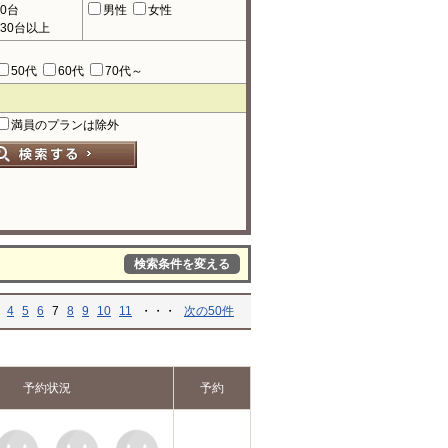
90台
男性
女性
130台以上
50代
60代
70代～
満員のプランは除外
検索条件を変える
4
5
6
7
8
9
10
11
・・・
次の50件
予約状況
予約