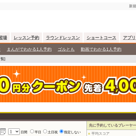
新規
習場
レッスン予約
ラウンドレッスン
ショートコース
アプリ
ン
まんがでわかる1人予約
ゴルとも
動画でわかる1人予約
覧]
先に予約しているプレーヤ
日間
平日
土日祝
指定しない
平均スコア