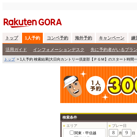
トップ
1人予約
コンペ予約
海外予約
キャンペーン
練
活用ガイド
インフォメーションデスク
先に予約者がいるプラ
トップ
>
1人予約 検索結果[大日向カントリー倶楽部【ＰＧＭ】のスタート時間一
検索条件
エリア
プレー日
関東・甲信越
月
日