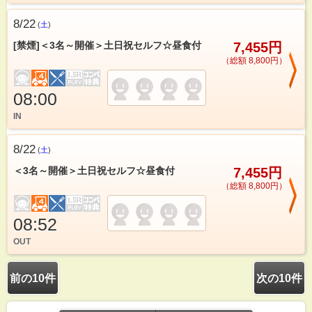
8/22
(
土
)
[禁煙]＜3名～開催＞土日祝セルフ☆昼食付
7,455円
（総額 8,800円）
08:00
IN
8/22
(
土
)
＜3名～開催＞土日祝セルフ☆昼食付
7,455円
（総額 8,800円）
08:52
OUT
前の10件
次の10件