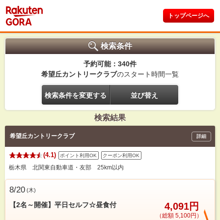
トップページへ
検索条件
予約可能：340件
希望丘カントリークラブ
のスタート時間一覧
検索条件を変更する
並び替え
検索結果
希望丘カントリークラブ
詳細
(4.1)
ポイント利用OK
クーポン利用OK
栃木県 北関東自動車道・友部 25km以内
8/20
(
木
)
【2名～開催】平日セルフ☆昼食付
4,091円
（総額 5,100円）