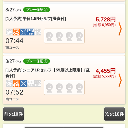
8/27
プレー保証
(
木
)
[1人予約]平日1.5Rセルフ[昼食付]
5,728円
（総額 6,950円）
07:44
南コース
8/27
プレー保証
(
木
)
[1人予約]シニア1Rセルフ【55歳以上限定】[昼
4,455円
食付]
（総額 5,550円）
07:52
南コース
前の10件
次の10件