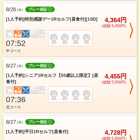
8/26
プレー保証
(
水
)
[1人予約]特別感謝デー1Rセルフ[昼食付][1SD]
4,364円
（総額 5,450円）
07:52
中コース
8/27
プレー保証
(
木
)
[1人予約]シニア1Rセルフ【55歳以上限定】[昼
4,455円
食付]
（総額 5,550円）
07:36
北コース
8/27
プレー保証
(
木
)
[1人予約]平日1Rセルフ[昼食付]
4,728円
（総額 5,850円）