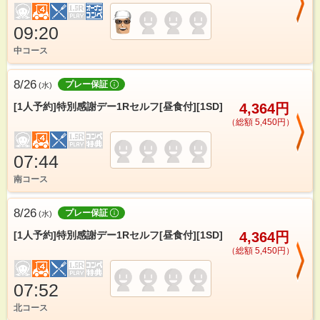
09:20
中コース
8/26
プレー保証
(
水
)
[1人予約]特別感謝デー1Rセルフ[昼食付][1SD]
4,364円
（総額 5,450円）
07:44
南コース
8/26
プレー保証
(
水
)
[1人予約]特別感謝デー1Rセルフ[昼食付][1SD]
4,364円
（総額 5,450円）
07:52
北コース