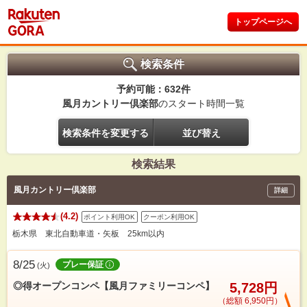
トップページへ
検索条件
予約可能：632件
風月カントリー倶楽部
のスタート時間一覧
検索条件を変更する
並び替え
検索結果
風月カントリー倶楽部
詳細
(4.2)
ポイント利用OK
クーポン利用OK
栃木県 東北自動車道・矢板 25km以内
8/25
プレー保証
(
火
)
◎得オープンコンペ【風月ファミリーコンペ】
5,728円
（総額 6,950円）