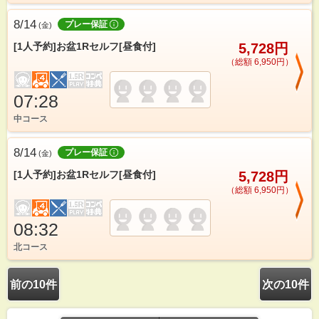
8/14
プレー保証
(
金
)
[1人予約]お盆1Rセルフ[昼食付]
5,728円
（総額 6,950円）
07:28
中コース
8/14
プレー保証
(
金
)
[1人予約]お盆1Rセルフ[昼食付]
5,728円
（総額 6,950円）
08:32
北コース
前の10件
次の10件