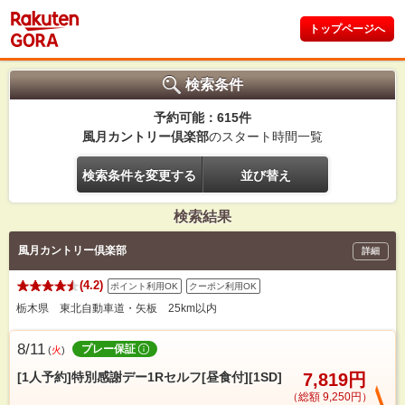
トップページへ
検索条件
予約可能：615件
風月カントリー倶楽部
のスタート時間一覧
検索条件を変更する
並び替え
検索結果
風月カントリー倶楽部
詳細
(4.2)
ポイント利用OK
クーポン利用OK
栃木県 東北自動車道・矢板 25km以内
8/11
プレー保証
(
火
)
[1人予約]特別感謝デー1Rセルフ[昼食付][1SD]
7,819円
（総額 9,250円）