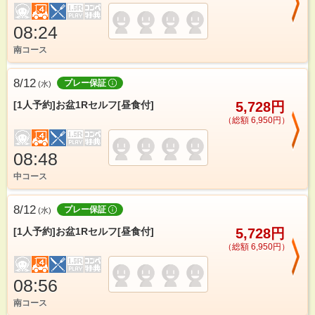
08:24
南コース
8/12
プレー保証
(
水
)
[1人予約]お盆1Rセルフ[昼食付]
5,728円
（総額 6,950円）
08:48
中コース
8/12
プレー保証
(
水
)
[1人予約]お盆1Rセルフ[昼食付]
5,728円
（総額 6,950円）
08:56
南コース