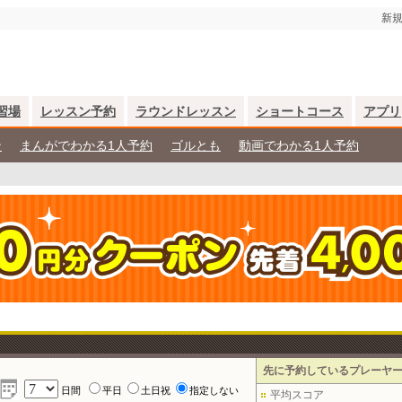
新規
習場
レッスン予約
ラウンドレッスン
ショートコース
アプリ
ン
まんがでわかる1人予約
ゴルとも
動画でわかる1人予約
先に予約しているプレーヤ
日間
平日
土日祝
指定しない
平均スコア