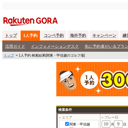
トップ
1人予約
コンペ予約
海外予約
キャンペーン
練
活用ガイド
インフォメーションデスク
先に予約者がいるプラ
トップ
>
1人予約 検索結果[関東・甲信越のゴルフ場]
検索条件
エリア
プレー日
関東・甲信越
月
日