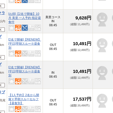
クラ
[お得]【2名で開催】10
美里コース
9,628円
月 美里 一人予約 指定昼
以内
IN
食付
（総額 11,490円）
06:45
ブ
[2名で開催]【RENEW】
10,491円
[平日]早朝スルー※昼食
km
OUT
別
06:45
（総額 12,490円）
ブ
[2名で開催]【RENEW】
10,491円
[平日]早朝スルー※昼食
km
IN
別
06:45
（総額 12,490円）
ラブ
【1人予約】2名から開
17,537円
催Ｖ早朝スルーセルフ
高尾
OUT
【昼食別】
06:45
（総額 20,490円）