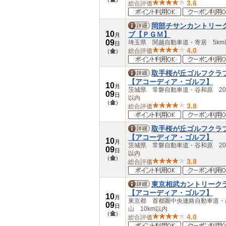
3.6
総合評価
岡部チサンカントリー
10
ブ【ＰＧＭ】
月
09
埼玉県 関越自動車道・寄居 5km
日
4.0
総合評価
（
金
）
取手桜が丘ゴルフクラ
【アコーディア・ゴルフ】
10
月
茨城県 常磐自動車道・谷和原 20
09
日
以内
（
金
）
3.8
総合評価
取手桜が丘ゴルフクラ
【アコーディア・ゴルフ】
10
月
茨城県 常磐自動車道・谷和原 20
09
日
以内
（
金
）
3.8
総合評価
東京相武カントリーク
【アコーディア・ゴルフ】
10
月
東京都 首都圏中央連絡自動車道・
09
日
山 10km以内
（
金
）
4.0
総合評価