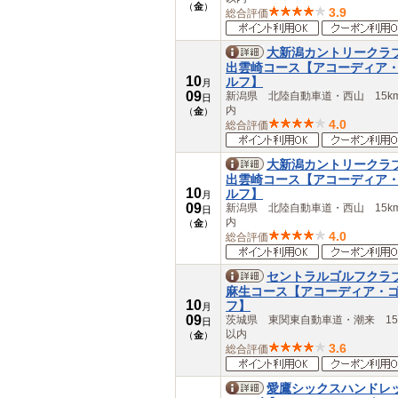
（
金
）
大分県
3.9
総合評価
宮崎県
鹿児島県
大新潟カントリークラ
沖縄県
出雲崎コース【アコーディア
10
ルフ】
月
09
新潟県 北陸自動車道・西山 15k
日
内
（
金
）
4.0
総合評価
大新潟カントリークラ
出雲崎コース【アコーディア
10
ルフ】
月
09
新潟県 北陸自動車道・西山 15k
日
内
（
金
）
4.0
総合評価
セントラルゴルフクラ
麻生コース【アコーディア・
10
フ】
月
09
茨城県 東関東自動車道・潮来 15
日
以内
（
金
）
3.6
総合評価
愛鷹シックスハンドレ