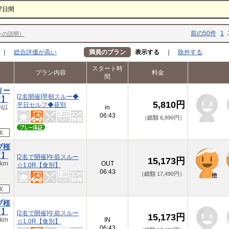
7日間
前の50件
1
ンの説明）
｜
総合評価が高い
満員のプラン
表示する
｜
除外する
スタート時
プラン内容
料金
間
リー
[2名開催]早朝スルー◆
フ】
5,810円
平日セルフ◆昼別
m以
in
06:43
（総額 6,990円）
ブ桜
フ】
[2名で開催]午前スルー
15,173円
km
OUT
☆1.0R【食別】
06:43
（総額 17,490円）
ブ桜
フ】
[2名で開催]午前スルー
15,173円
km
IN
☆1.0R【食別】
06:43