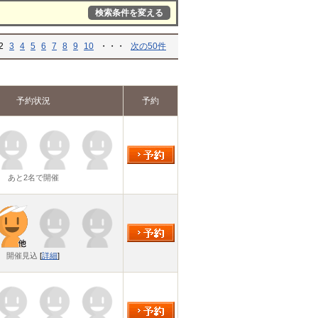
検索条件を変える
2
3
4
5
6
7
8
9
10
・・・
次の50件
予約状況
予約
あと2名で開催
開催見込
[
詳細
]