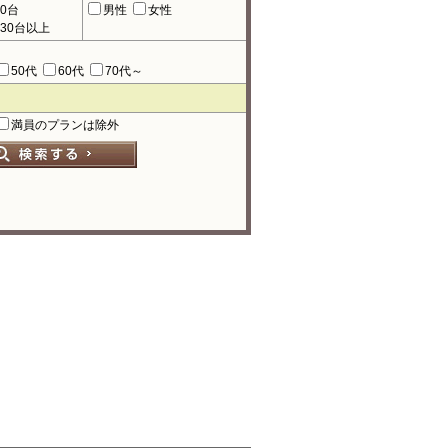
90台
男性
女性
130台以上
50代
60代
70代～
満員のプランは除外