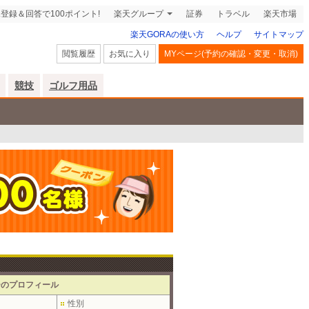
登録＆回答で100ポイント!
楽天グループ
証券
トラベル
楽天市場
楽天GORAの使い方
ヘルプ
サイトマップ
閲覧履歴
お気に入り
MYページ(予約の確認・変更・取消)
競技
ゴルフ用品
ーのプロフィール
性別