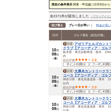
愛知県
現在の条件表示
関東・甲信越 | 10月9日から
三重県
近畿
滋賀県
全2371件が該当しました
（プランアイコ
京都府
大阪府
並び替え
プレー日が早い
｜
料金が安い
兵庫県
奈良県
日付
ゴルフ場名（総合評価）
和歌山県
中国
アゼリアヒルズカント
鳥取県
クラブ【アコーディア・ゴル
10
月
島根県
栃木県 東北自動車道・栃木 10k
09
日
岡山県
内
（
金
）
広島県
3.8
総合評価
山口県
四国
大厚木カントリークラ
徳島県
コース【アコーディア・ゴル
10
香川県
月
神奈川県 東名高速道路・厚木 15
09
日
愛媛県
以内
（
金
）
高知県
3.9
総合評価
九州・沖縄
福岡県
大厚木カントリークラ
佐賀県
コース【アコーディア・ゴル
10
長崎県
月
神奈川県 東名高速道路・厚木 15
09
熊本県
日
以内