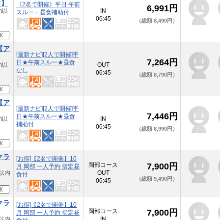
フ】
《2名で開催》平日 午前
6,991円
m以
IN
スルー・昼食補助付
06:45
（総額 8,490円）
【ア
[最新ナビ][2人で開催]平
7,264円
日★午前スルー★昼食
m以
OUT
なし
06:45
（総額 8,790円）
【ア
[最新ナビ][2人で開催]平
7,446円
日★午前スルー★昼食
m以
IN
補助付
06:45
（総額 8,990円）
クラ
[お得]【2名で開催】10
岡部コース
7,900円
月 岡部 一人予約 指定昼
以内
OUT
食付
（総額 9,490円）
06:45
クラ
[お得]【2名で開催】10
岡部コース
7,900円
月 岡部 一人予約 指定昼
以内
IN