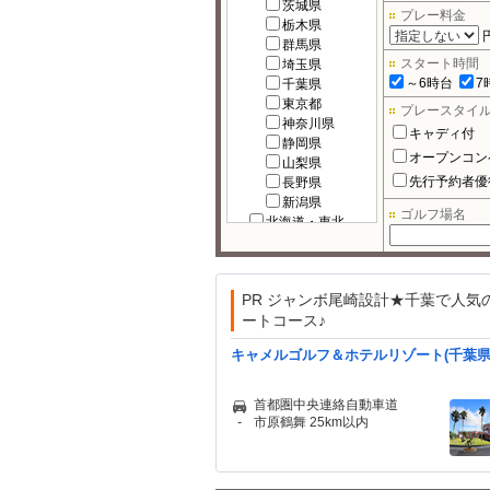
茨城県
プレー料金
栃木県
群馬県
スタート時間
埼玉県
～6時台
7
千葉県
東京都
プレースタイ
神奈川県
キャディ付
静岡県
オープンコン
山梨県
先行予約者優
長野県
新潟県
ゴルフ場名
北海道・東北
北海道
宮城県
福島県
PR ジャンボ尾崎設計★千葉で人気
岩手県
ートコース♪
秋田県
青森県
キャメルゴルフ＆ホテルリゾート(千葉県
山形県
北陸
富山県
首都圏中央連絡自動車道
石川県
-
市原鶴舞 25km以内
福井県
中部
岐阜県