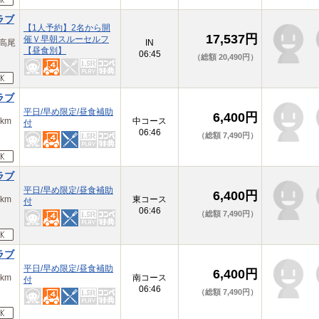
ラブ
【1人予約】2名から開
17,537円
催Ｖ早朝スルーセルフ
高尾
IN
【昼食別】
06:45
（総額 20,490円）
ラブ
平日/早め限定/昼食補助
6,400円
km
中コース
付
06:46
（総額 7,490円）
ラブ
平日/早め限定/昼食補助
6,400円
km
東コース
付
06:46
（総額 7,490円）
ラブ
平日/早め限定/昼食補助
6,400円
km
南コース
付
06:46
（総額 7,490円）