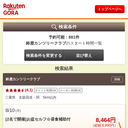
トップページへ
検索条件
予約可能：881件
鈴鹿カンツリークラブ
のスタート時間一覧
検索条件を変更する
並び替え
検索結果
鈴鹿カンツリークラブ
詳細
(4.1)
ポイント利用OK
クーポン利用OK
三重県 名阪国道・関 5km以内
8/10
(
月
)
[2名で開催]お盆セルフ☆昼食補助付
8,464円
（総額 9,990円）