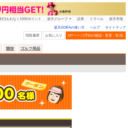
銀行]もれなく1000ポイント
楽天グループ
証券
トラベル
楽天市場
楽天GORAの使い方
ヘルプ
サイトマップ
閲覧履歴
お気に入り
MYページ(予約の確認・変更・取消)
競技
ゴルフ用品