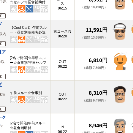
市原
☆セルフ☆昼食補助付
ス
（総額 10,490円）
06:15
ブ
【Cool Cart】午前スル
11,591円
東コースIN
ー・昼食別※備考必読
以内
06:20
（総額 13,650円）
【ア
[2名で開催]☆早朝スル
6,810円
m以
OUT
ー☆食事別/平日セルフ
06:22
（総額 7,890円）
ブ
8,310円
午前スルー☆食事別
km
OUT
06:22
（総額 9,490円）
ーク
】
[2名で開催]午前スルー
8,946円
下
IN
☆昼食補助付
06:22