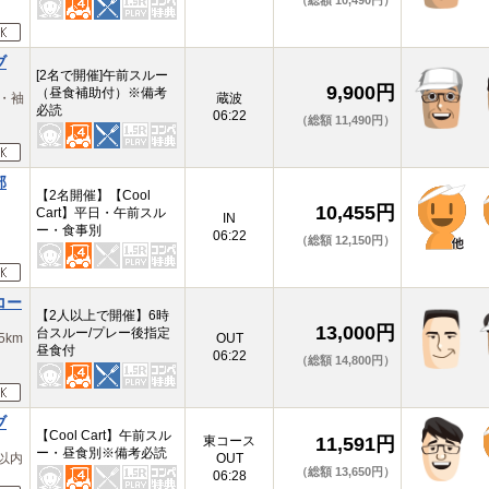
（総額 10,490円）
ブ
[2名で開催]午前スルー
9,900円
（昼食補助付）※備考
・袖
蔵波
必読
06:22
（総額 11,490円）
部
【2名開催】【Cool
10,455円
Cart】平日・午前スル
浦
IN
ー・食事別
06:22
（総額 12,150円）
コー
【2人以上で開催】6時
13,000円
台スルー/プレー後指定
km
OUT
昼食付
06:22
（総額 14,800円）
ブ
【Cool Cart】午前スル
東コース
11,591円
ー・昼食別※備考必読
以内
OUT
（総額 13,650円）
06:28