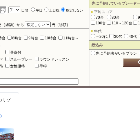
先に予約しているプレーヤ
日間
平日
土日祝
指定しない
平均スコア
70台
80台
100台
110～120台
円（総額）から
円（総額）
年代
～20代
30代
40代
時台
8時台
9時台
10時台
11時台～
絞込み
ル
昼食付
先に予約者がいるプラン
ペ
スループレー
ラウンドレッスン
待
女性優待
早得
のリゾ
)