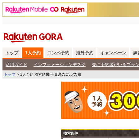
トップ
1人予約
コンペ予約
海外予約
キャンペーン
練
活用ガイド
インフォメーションデスク
先に予約者がいるプラ
トップ
>
1人予約 検索結果[千葉県のゴルフ場]
検索条件