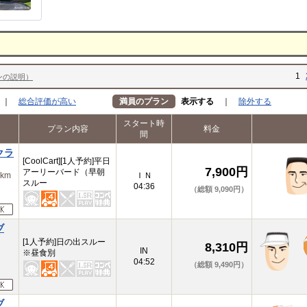
1
ンの説明）
｜
総合評価が高い
満員のプラン
表示する
｜
除外する
スタート時
プラン内容
料金
間
クラ
[CoolCart][1人予約]平日
7,900円
アーリーバード（早朝
km
ＩＮ
スルー
04:36
（総額 9,090円）
ブ
[1人予約]日の出スルー
8,310円
取
IN
※昼食別
04:52
（総額 9,490円）
ブ