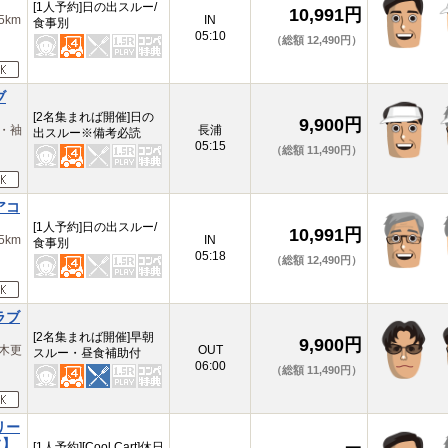
[1人予約]日の出スルー/
10,991円
km
IN
食事別
05:10
（総額 12,490円）
ブ
[2名集まれば開催]日の
9,900円
・袖
長浦
出スルー※備考必読
05:15
（総額 11,490円）
アコ
[1人予約]日の出スルー/
10,991円
km
IN
食事別
05:18
（総額 12,490円）
ラブ
[2名集まれば開催]早朝
9,900円
木更
OUT
スルー・昼食補助付
06:00
（総額 11,490円）
リー
フ】
[1人予約][Cool Cart]休日