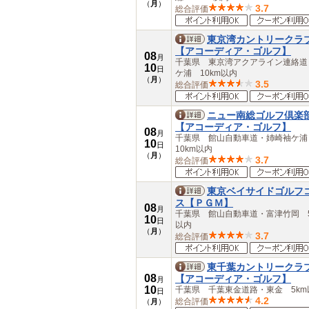
（
月
）
3.7
総合評価
東京湾カントリークラ
【アコーディア・ゴルフ】
08
月
千葉県 東京湾アクアライン連絡道
10
日
ケ浦 10km以内
（
月
）
3.5
総合評価
ニュー南総ゴルフ倶楽
【アコーディア・ゴルフ】
08
月
千葉県 館山自動車道・姉崎袖ケ
10
日
10km以内
（
月
）
3.7
総合評価
東京ベイサイドゴルフ
ス【ＰＧＭ】
08
月
千葉県 館山自動車道・富津竹岡 5
10
日
以内
（
月
）
3.7
総合評価
東千葉カントリークラ
08
【アコーディア・ゴルフ】
月
10
千葉県 千葉東金道路・東金 5km
日
4.2
総合評価
（
月
）