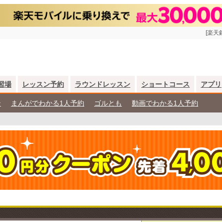
[楽天
習場
レッスン予約
ラウンドレッスン
ショートコース
アプリ
ン
まんがでわかる1人予約
ゴルとも
動画でわかる1人予約