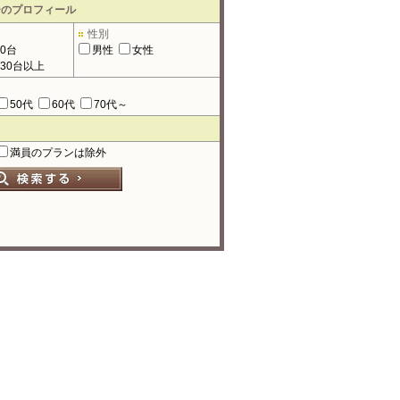
ーのプロフィール
性別
90台
男性
女性
130台以上
50代
60代
70代～
満員のプランは除外