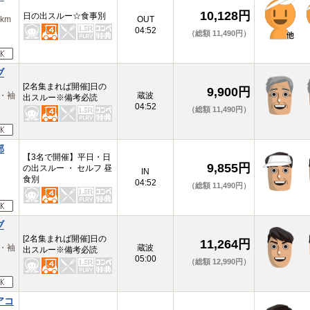
10,128円
日の出スルー☆食事別
km
OUT
04:52
（総額 11,490円）
ブ
[2名集まれば開催]日の
9,900円
・袖
蔵波
出スルー※備考必読
04:52
（総額 11,490円）
部
【3名で開催】平日・日
9,855円
の出スルー ・ セルフ 昼
浦
IN
食別
04:52
（総額 11,490円）
ブ
[2名集まれば開催]日の
11,264円
・袖
蔵波
出スルー※備考必読
05:00
（総額 12,990円）
アコ