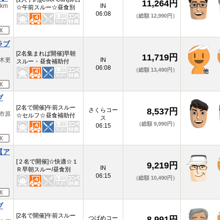
11,264円
km
IN
☆午前スルー☆昼食別
06:08
（総額 12,990円）
ラブ
[2名集まれば開催]早朝
11,719円
木更
IN
スルー・昼食補助付
06:08
（総額 13,490円）
ブ
[2名で開催]午前スルー
さくらコー
8,537円
市原
☆セルフ☆昼食補助付
ス
（総額 9,990円）
06:15
【ア
[２名で開催]☆快適☆１
9,219円
取
IN
Ｒ早朝スルー/昼食別
06:15
（総額 10,490円）
ブ
[2名で開催]午前スルー
つばめコー
8,991円