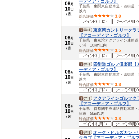
ーディア・ゴルフ】
08
月
千葉県 東関東自動車道・四街道 5
10
日
以内
（
月
）
3.8
総合評価
東京湾カントリークラ
【アコーディア・ゴルフ】
08
月
千葉県 東京湾アクアライン連絡道
10
日
ケ浦 10km以内
（
月
）
3.5
総合評価
四街道ゴルフ倶楽部【
ーディア・ゴルフ】
08
月
千葉県 東関東自動車道・四街道 5
10
日
以内
（
月
）
3.8
総合評価
アクアラインゴルフク
【アコーディア・ゴルフ】
08
月
千葉県 首都圏中央連絡自動車道・
10
日
津東 5km以内
（
月
）
3.8
総合評価
オーク・ヒルズカント
クラブ【アコーディア・ゴル