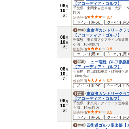
佐賀県
【アコーディア・ゴルフ】
08
長崎県
月
千葉県 東関東自動車道・大栄 15
10
熊本県
日
以内
（
月
）
大分県
3.7
総合評価
宮崎県
鹿児島県
東京湾カントリークラ
沖縄県
【アコーディア・ゴルフ】
08
月
千葉県 東京湾アクアライン連絡道
10
日
ケ浦 10km以内
（
月
）
3.5
総合評価
ニュー南総ゴルフ倶楽
【アコーディア・ゴルフ】
08
月
千葉県 館山自動車道・姉崎袖ケ
10
日
10km以内
（
月
）
3.7
総合評価
東京湾カントリークラ
【アコーディア・ゴルフ】
08
月
千葉県 東京湾アクアライン連絡道
10
日
ケ浦 10km以内
（
月
）
3.5
総合評価
四街道ゴルフ倶楽部【