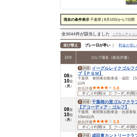
中部
岐阜県
愛知県
現在の条件表示
千葉県 | 8月10日から7日間
三重県
近畿
滋賀県
全3044件が該当しました
（プランアイコ
京都府
大阪府
並び替え
プレー日が早い
｜
料金が安い
兵庫県
奈良県
日付
ゴルフ場名（総合評価）
和歌山県
中国
イーグルレイクゴルフ
鳥取県
ブ【ＰＧＭ】
08
月
島根県
千葉県 東関東自動車道・成田 15
10
日
岡山県
以内
（
月
）
広島県
3.8
総合評価
山口県
四国
千葉桜の里ゴルフクラ
徳島県
【アコーディア・ゴルフ】
08
香川県
月
千葉県 東関東自動車道・佐原香
10
日
愛媛県
10km以内
（
月
）
高知県
3.9
総合評価
九州・沖縄
福岡県
成田東カントリークラ