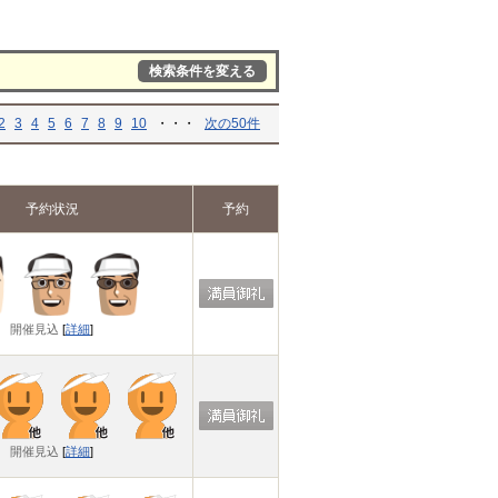
検索条件を変える
2
3
4
5
6
7
8
9
10
・・・
次の50件
予約状況
予約
開催見込
[
詳細
]
開催見込
[
詳細
]