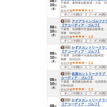
08
月
千葉県 東関東自動車道・大栄 10
10
日
以内
（
月
）
4.4
総合評価
アクアラインゴルフク
【アコーディア・ゴルフ】
08
月
千葉県 首都圏中央連絡自動車道・
10
日
津東 5km以内
（
月
）
3.8
総合評価
かずさカントリークラ
【アコーディア・ゴルフ】
08
月
千葉県 首都圏中央連絡自動車道・
10
日
鶴舞 5km以内
（
月
）
3.6
総合評価
佐原カントリークラブ
コーディア・ゴルフ】
08
月
千葉県 東関東自動車道・佐原香
10
日
10km以内
（
月
）
3.9
総合評価
かずさカントリークラ
【アコーディア・ゴルフ】
08
月