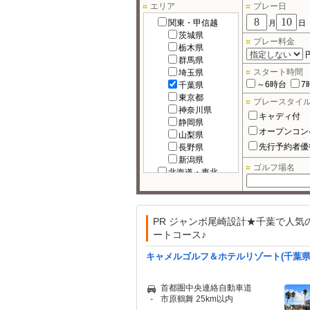
エリア
プレー日
関東・甲信越
月
日
茨城県
プレー料金
栃木県
群馬県
スタート時間
埼玉県
～6時台
7
千葉県
東京都
プレースタイ
神奈川県
キャディ付
静岡県
オープンコン
山梨県
先行予約者優
長野県
新潟県
ゴルフ場名
北海道・東北
北海道
宮城県
福島県
PR ジャンボ尾崎設計★千葉で人気
岩手県
ートコース♪
秋田県
青森県
キャメルゴルフ＆ホテルリゾート(千葉県
山形県
北陸
富山県
首都圏中央連絡自動車道
石川県
-
市原鶴舞 25km以内
福井県