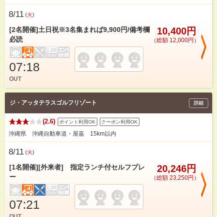
8/11
(
火
)
[2名開催]土日祝※3名集まれば9,900円/備考欄
10,400円
必読
（総額 12,000円）
07:18
OUT
ジ・アッタテラスゴルフリゾート
詳細
(2.6)
ポイント利用OK
クーポン利用OK
沖縄県 沖縄自動車道・屋嘉 15km以内
8/11
(
火
)
[1名開催][外来者] 指定ランチ付セルフプレ
20,246円
ー
（総額 23,250円）
07:21
OUT