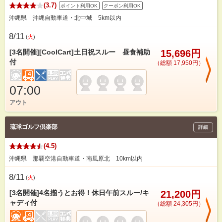
(3.7)
ポイント利用OK
クーポン利用OK
沖縄県 沖縄自動車道・北中城 5km以内
8/11
(
火
)
[3名開催][CoolCart]土日祝スルー 昼食補助
15,696円
付
（総額 17,950円）
07:00
アウト
琉球ゴルフ倶楽部
詳細
(4.5)
沖縄県 那覇空港自動車道・南風原北 10km以内
8/11
(
火
)
[3名開催]4名揃うとお得！休日午前スルー/キ
21,200円
ャディ付
（総額 24,305円）