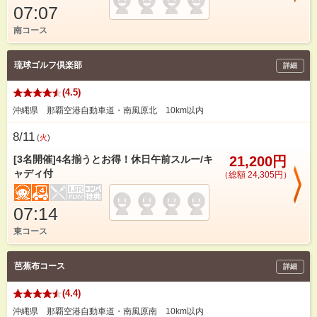
07:07
南コース
琉球ゴルフ倶楽部
詳細
(4.5)
沖縄県 那覇空港自動車道・南風原北 10km以内
8/11
(
火
)
[3名開催]4名揃うとお得！休日午前スルー/キ
21,200円
ャディ付
（総額 24,305円）
07:14
東コース
芭蕉布コース
詳細
(4.4)
沖縄県 那覇空港自動車道・南風原南 10km以内