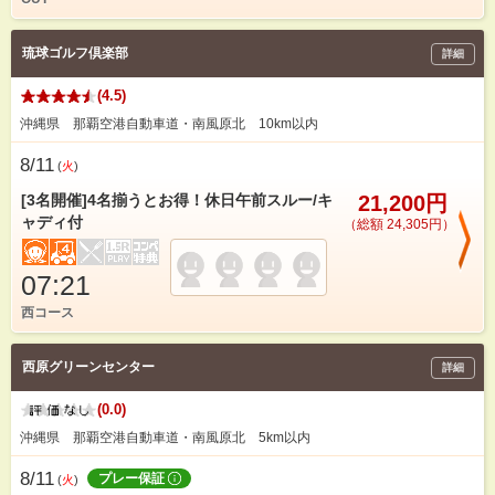
琉球ゴルフ倶楽部
詳細
(4.5)
沖縄県 那覇空港自動車道・南風原北 10km以内
8/11
(
火
)
[3名開催]4名揃うとお得！休日午前スルー/キ
21,200円
ャディ付
（総額 24,305円）
07:21
西コース
西原グリーンセンター
詳細
(0.0)
沖縄県 那覇空港自動車道・南風原北 5km以内
8/11
プレー保証
(
火
)