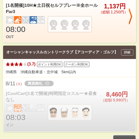
[1名開催]10H★土日祝セルフプレー※全ホール
1,137円
Par3
（総額 1,250円）
08:00
OUT
オーシャンキャッスルカントリークラブ【アコーディア・ゴルフ】
詳細
(3.7)
ポイント利用OK
クーポン利用OK
沖縄県 沖縄自動車道・北中城 5km以内
8/11
満員御礼
(
火
)
[CoolCart]1名で開催]時間指定☆スルー★昼食
8,460円
なし
（総額 9,990円）
08:03
イン