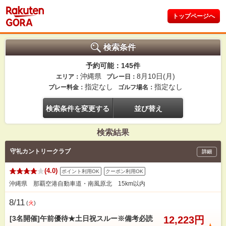
トップページへ
検索条件
予約可能：145件
沖縄県
8月10日(月)
エリア：
プレー日：
指定なし
指定なし
プレー料金：
ゴルフ場名：
検索条件を変更する
並び替え
検索結果
守礼カントリークラブ
詳細
(4.0)
ポイント利用OK
クーポン利用OK
沖縄県 那覇空港自動車道・南風原北 15km以内
8/11
(
火
)
[3名開催]午前優待★土日祝スルー※備考必読
12,223円