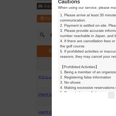
Cautions
道央自動車道・北広島 10km以内
高速道
When using our service, please mak
1. Please arrive at least 30 minute
予約カレンダー
コースガイド
communication.

2. Payment is settled on-site. Plea
3. Please provide accurate inform
絞込み
曜日やスタート時間を指定
number reachable in Japan, and th
4. If there are cancellation fees o
the golf course.

9月
8月
5. If prohibited activities or inacc
reasons, they may cancel your rese
プラン内容
プラン名
アイコンの説明
【Prohibited Activities】

1. Being a member of an organize
2. Registering false information

平日セルフデー(ナビカート付)
3. No-shows

4. Making excessive reservations o
5. Repeated cancellations

[PM]平日セルフ(ナビカート付)
6. Violating laws and regulations

7. Causing inconvenience to others
8. Violating this agreement, as d
[AM]平日セルフ(ナビカート付)
9. Any other unauthorized use of