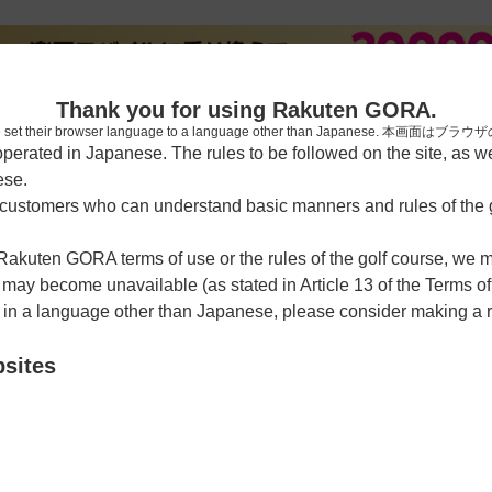
新規
Thank you for using Rakuten GORA.
who have set their browser language to a language other than Japa
rated in Japanese. The rules to be followed on the site, as wel
ese.
習場
レッスン予約
ラウンドレッスン
ショートコース
ゴルフ
ustomers who can understand basic manners and rules of the g
 Rakuten GORA terms of use or the rules of the golf course, we
カレンダー
y become unavailable (as stated in Article 13 of the Terms of
e in a language other than Japanese, please consider making a 
リークラブ 島松コース
bsites
ままつこーす
クーポン利用可