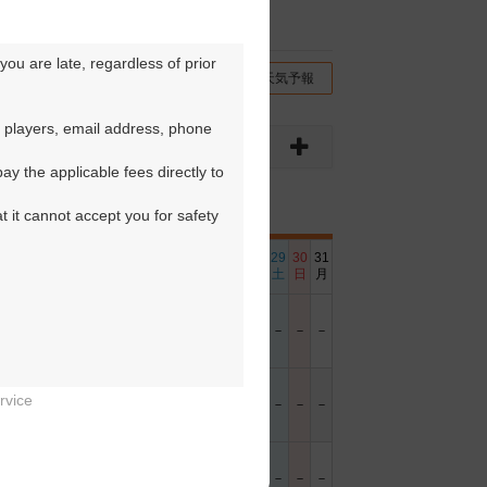
ou are late, regardless of prior 
チコミ
交通情報（地図）
天気予報
 players, email address, phone 
y the applicable fees directly to 
t it cannot accept you for safety 
6
17
18
19
20
21
22
23
24
25
26
27
28
29
30
31
日
月
火
水
木
金
土
日
月
火
水
木
金
土
日
月
－
○
－
－
－
－
－
－
○
－
－
－
－
－
－
－
rvice
－
－
○
○
○
○
－
－
－
○
－
－
○
－
－
－


－
－
○
－
○
○
－
－
－
○
－
－
－
－
－
－