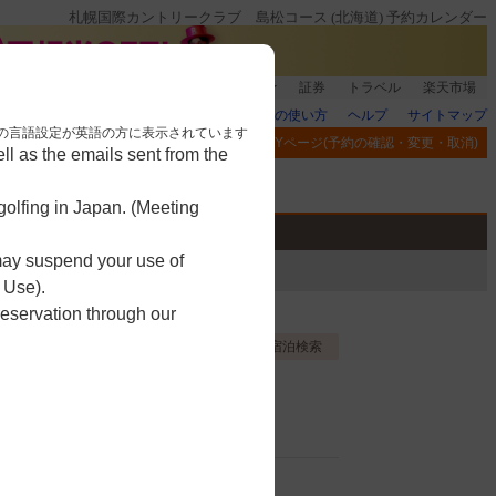
札幌国際カントリークラブ 島松コース (北海道) 予約カレンダー
登録＆回答で100ポイント!
楽天グループ
証券
トラベル
楽天市場
楽天GORAの使い方
ヘルプ
サイトマップ
nese. 本画面はブラウザの言語設定が英語の方に表示されています
閲覧履歴
お気に入り
MYページ(予約の確認・変更・取消)
l as the emails sent from the
アプリ
競技
ゴルフ用品
olfing in Japan. (Meeting
 may suspend your use of
 Use).
reservation through our
お気に入り登録する
宿泊検索