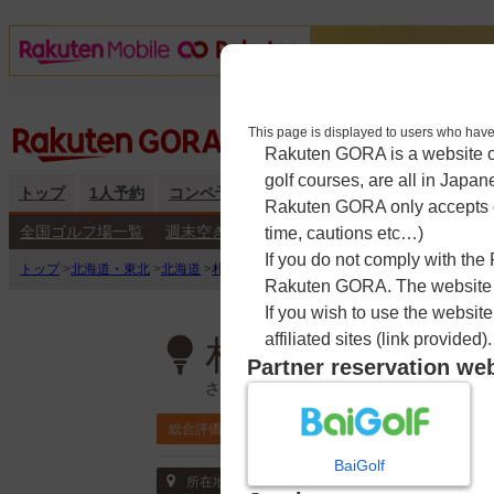
This page is displayed to users 
Rakuten GORA is a website ope
golf courses, are all in Japan
トップ
1人予約
コンペ予約
海外予約
キャンペーン
練
Rakuten GORA only accepts c
全国ゴルフ場一覧
週末空き枠検索
平日空き枠検索
time, cautions etc…)
If you do not comply with the
トップ
>
北海道・東北
>
北海道
>
札幌国際カントリークラブ 島松コース
>
予約
Rakuten GORA. The website ma
If you wish to use the websit
affiliated sites (link provided).
札幌国際カント
Partner reservation we
さっぽろこくさいかんとりーくらぶ し
4.6
総合評価
ポイント利用可
BaiGolf
〒061-1265 北海道 北広島市島松49-5
所在地