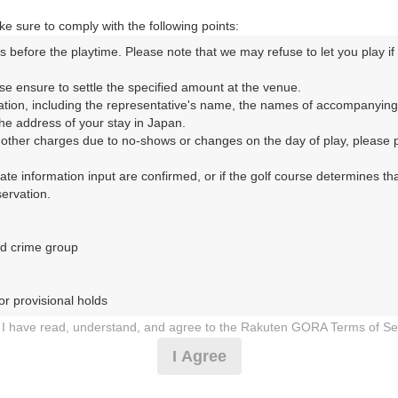
e sure to comply with the following points:
s before the playtime. Please note that we may refuse to let you play if y
コースレイアウト
フォトギャラリー
ドローンギャラリー
ク
se ensure to settle the specified amount at the venue.

ation, including the representative's name, the names of accompanying
して、ご希望のプランを絞り込むことができます。
e address of your stay in Japan.

r other charges due to no-shows or changes on the day of play, please pa
10月
urate information input are confirmed, or if the golf course determines tha
rvation.

1
2
3
4
5
6
7
8
9
10
11
12
13
14
15
1
8月の料金
土
日
月
火
水
木
金
土
日
月
火
水
木
金
土
d crime group

14,400
円
－
－
－
－
－
－
－
－
－
－
－
－
－
－
－
17,070
総額
円
r provisional holds

18,000
円
I have read, understand, and agree to the Rakuten GORA Terms of Se
－
－
－
－
－
－
－
－
－
－
－
－
○
○
－
21,030
総額
円
 during play (e.g., delaying play, ignoring rules, manners, or warnings)
I Agree
etermined by our company

19,000
円
 Rakuten GORA, as determined by our company

－
－
－
－
－
－
－
－
－
－
－
－
－
－
－