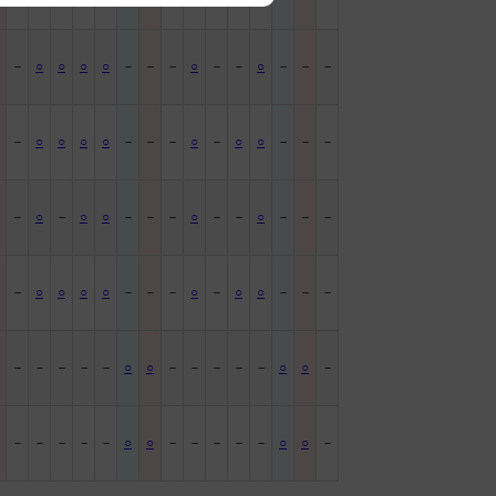
－
－
○
○
○
○
－
－
－
○
－
－
○
－
－
－
－
－
○
○
○
○
－
－
－
○
－
○
○
－
－
－
－
－
○
－
○
○
－
－
－
○
－
－
○
－
－
－
－
－
○
○
○
○
－
－
－
○
－
○
○
－
－
－
－
－
－
－
－
○
○
－
－
－
－
－
○
○
－
－
－
－
－
－
○
○
－
－
－
－
－
○
○
－