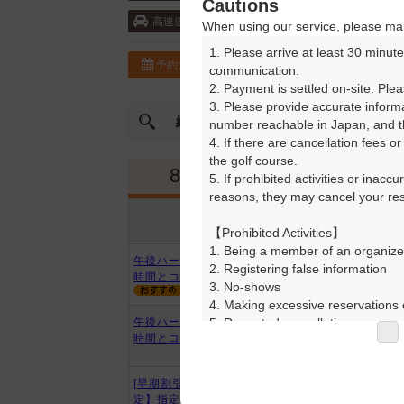
Cautions
首都圏中央連絡自動車道・狭山日高 10k
高速道
When using our service, please mak
1. Please arrive at least 30 minute
予約カレンダー
コースガイド
communication.

2. Payment is settled on-site. Plea
3. Please provide accurate inform
絞込み
曜日やスタート時間を指定
number reachable in Japan, and th
4. If there are cancellation fees o
the golf course.

8月
9月
5. If prohibited activities or inacc
reasons, they may cancel your rese
プラン内容
プラン名
アイコンの説明
【Prohibited Activities】

1. Being a member of an organize
午後ハーフ/3サム・2サム限定 ※
2. Registering false information

時間とコース変更有
3. No-shows

4. Making excessive reservations o
5. Repeated cancellations

午後ハーフ/3サム・2サム限定 ※
時間とコース変更有
6. Violating laws and regulations

7. Causing inconvenience to others
8. Violating this agreement, as d
[早期割引]【1組4名様プレー限
9. Any other unauthorized use of
定】指定昼食付*