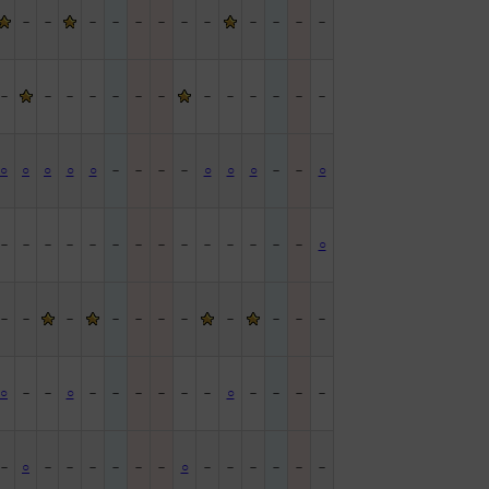
－
－
－
－
－
－
－
－
－
－
－
－
－
－
－
－
－
－
－
－
－
－
－
－
－
○
○
○
○
○
－
－
－
－
○
○
○
－
－
○
－
－
－
－
－
－
－
－
－
－
－
－
－
－
○
－
－
－
－
－
－
－
－
－
－
－
○
－
－
○
－
－
－
－
－
－
○
－
－
－
－
－
○
－
－
－
－
－
－
○
－
－
－
－
－
－