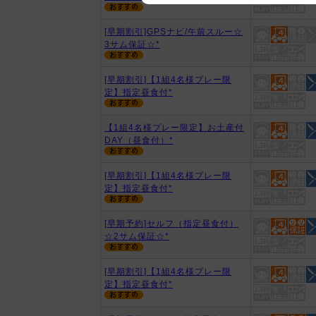
We appreciate your understanding
[早期割引]GPSナビ/午前スルー☆
3サム保証☆*
[早期割引]【1組4名様プレー限
定】指定昼食付*
【1組4名様プレー限定】お土産付
DAY（昼食付）*
[早期割引]【1組4名様プレー限
定】指定昼食付*
[早期予約]セルフ（指定昼食付）
☆2サム保証☆*
[早期割引]【1組4名様プレー限
定】指定昼食付*