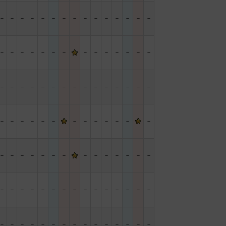
－
－
－
－
－
－
－
－
－
－
－
－
－
－
－
－
－
－
－
－
－
－
－
－
－
－
－
－
－
－
－
－
－
－
－
－
－
－
－
－
－
－
－
－
－
－
－
－
－
－
－
－
－
－
－
－
－
－
－
－
－
－
－
－
－
－
－
－
－
－
－
－
－
－
－
－
－
－
－
－
－
－
－
－
－
－
－
－
－
－
－
－
－
－
－
－
－
－
－
－
－