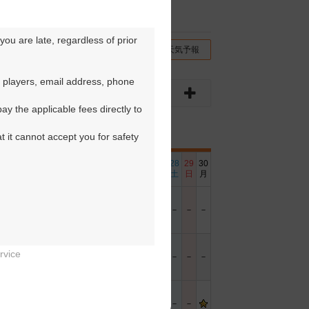
ou are late, regardless of prior 
チコミ
交通情報（地図）
天気予報
 players, email address, phone 
y the applicable fees directly to 
t it cannot accept you for safety 
16
17
18
19
20
21
22
23
24
25
26
27
28
29
30
月
火
水
木
金
土
日
月
火
水
木
金
土
日
月
－
－
－
－
－
－
－
－
－
－
－
－
－
－
－
rvice
－
－
－
－
－
－
－
－
－
－
－
－
－
－
－


－
－
－
－
－
－
－
－
－
－
－
－
－
－