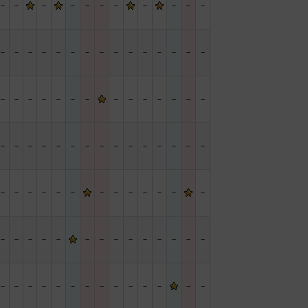
－
－
－
－
－
－
－
－
－
－
－
－
－
－
－
－
－
－
－
－
－
－
－
－
－
－
－
－
－
－
－
－
－
－
－
－
－
－
－
－
－
－
－
－
－
－
－
－
－
－
－
－
－
－
－
－
－
－
－
－
－
－
－
－
－
－
－
－
－
－
－
－
－
－
－
－
－
－
－
－
－
－
－
－
－
－
－
－
－
－
－
－
－
－
－
－