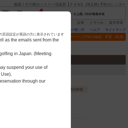
飯能くすの樹カントリー倶楽部【ＰＧＭ】 (埼玉県) 予約カレンダー
登録＆回答で100ポイント!
楽天グループ
証券
トラベル
楽天市場
楽天GORAの使い方
ヘルプ
サイトマップ
nese. 本画面はブラウザの言語設定が英語の方に表示されています
閲覧履歴
お気に入り
MYページ(予約の確認・変更・取消)
l as the emails sent from the
アプリ
競技
ゴルフ用品
olfing in Japan. (Meeting
 may suspend your use of
 Use).
reservation through our
お気に入り登録する
宿泊検索