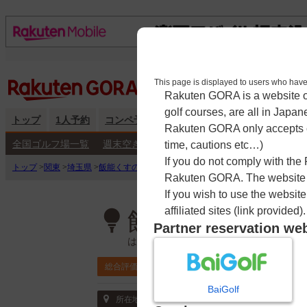
This page is displayed to users 
Rakuten GORA is a website ope
golf courses, are all in Japan
トップ
1人予約
コンペ予約
海外予約
キャンペーン
練
Rakuten GORA only accepts c
全国ゴルフ場一覧
週末空き枠検索
平日空き枠検索
time, cautions etc…)
If you do not comply with the
トップ
>
関東
>
埼玉県
>
飯能くすの樹カントリー倶楽部【ＰＧＭ】
>
予約カレン
Rakuten GORA. The website ma
If you wish to use the websit
affiliated sites (link provided).
飯能くすの樹カ
Partner reservation we
はんのうくすのきかんとりーくらぶ
3.8
総合評価
ポイント利用可
BaiGolf
〒357-0066 埼玉県 飯能市大字小岩井350
所在地