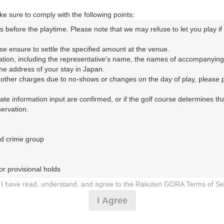
m以内
e sure to comply with the following points:
s before the playtime. Please note that we may refuse to let you play if y
コースレイアウト
フォトギャラリー
ドローンギャラリー
ク
se ensure to settle the specified amount at the venue.

ation, including the representative's name, the names of accompanying
して、ご希望のプランを絞り込むことができます。
e address of your stay in Japan.

r other charges due to no-shows or changes on the day of play, please pa
10月
12月
11月
urate information input are confirmed, or if the golf course determines tha
rvation.

1
2
3
4
5
6
7
8
9
10
11
12
13
14
15
11月の料金
日
月
火
水
木
金
土
日
月
火
水
木
金
土
日
d crime group

6,800
円
－
－
－
－
－
－
－
－
－
－
7,980
総額
円
r provisional holds

6,800
円
I have read, understand, and agree to the Rakuten GORA Terms of Se
－
○
－
○
○
○
－
－
○
－
－
－
－
－
－
7,980
総額
円
 during play (e.g., delaying play, ignoring rules, manners, or warnings)
I Agree
etermined by our company

11,619
円
 Rakuten GORA, as determined by our company

－
－
－
－
－
－
－
－
－
－
－
－
－
－
－