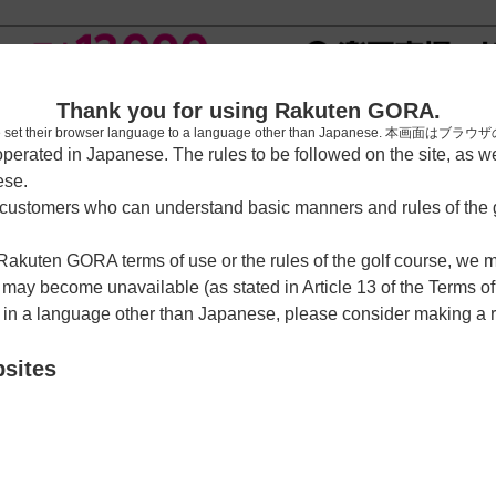
新規
Thank you for using Rakuten GORA.
who have set their browser language to a language other than Japa
rated in Japanese. The rules to be followed on the site, as wel
ese.
習場
レッスン予約
ラウンドレッスン
ショートコース
ゴルフ
ustomers who can understand basic manners and rules of the g
 Rakuten GORA terms of use or the rules of the golf course, we
ダー
y become unavailable (as stated in Article 13 of the Terms of
e in a language other than Japanese, please consider making a 
ントリー倶楽部【ＰＧＭ】
bsites
クーポン利用可