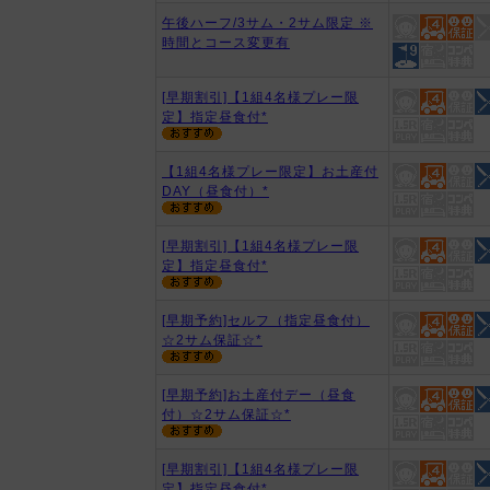
午後ハーフ/3サム・2サム限定 ※
時間とコース変更有
[早期割引]【1組4名様プレー限
定】指定昼食付*
【1組4名様プレー限定】お土産付
DAY（昼食付）*
[早期割引]【1組4名様プレー限
定】指定昼食付*
[早期予約]セルフ（指定昼食付）
☆2サム保証☆*
[早期予約]お土産付デー（昼食
付）☆2サム保証☆*
[早期割引]【1組4名様プレー限
定】指定昼食付*