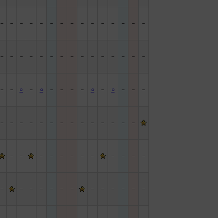
－
－
－
－
－
－
－
－
－
－
－
－
－
－
－
－
－
－
－
－
－
－
－
－
－
－
－
－
－
－
－
－
○
－
○
－
－
－
－
○
－
○
－
－
－
－
－
－
－
－
－
－
－
－
－
－
－
－
－
－
－
－
－
－
－
－
－
－
－
－
－
－
－
－
－
－
－
－
－
－
－
－
－
－