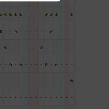
－
－
－
－
－
－
－
－
－
－
－
－
－
－
－
－
－
－
－
－
－
－
－
－
－
－
－
－
－
－
－
－
－
－
－
－
－
－
－
－
－
－
－
－
－
－
－
－
－
－
－
－
－
－
－
－
－
－
－
－
－
－
－
－
－
－
－
－
－
－
－