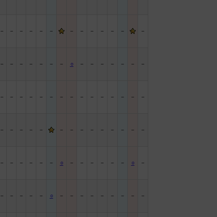
－
－
－
－
－
－
－
－
－
－
－
－
－
－
－
－
－
－
－
－
○
－
－
－
－
－
－
－
－
－
－
－
－
－
－
－
－
－
－
－
－
－
－
－
－
－
－
－
－
－
－
－
－
－
－
－
－
－
－
－
－
－
－
○
－
－
－
－
－
－
○
－
－
－
－
－
－
○
－
－
－
－
－
－
－
－
－