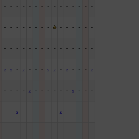
－
－
－
－
－
－
－
－
－
－
－
－
－
－
－
－
－
－
－
－
－
－
－
－
－
－
－
－
－
－
－
－
－
－
－
－
－
－
－
－
－
－
－
－
－
－
－
－
○
○
－
○
－
－
－
○
○
－
○
－
－
－
○
－
－
－
－
－
○
－
－
－
－
－
－
○
－
－
－
－
－
－
○
－
－
－
－
－
－
○
－
－
－
－
－
－
－
－
－
－
－
－
－
－
－
－
－
－
－
－
－