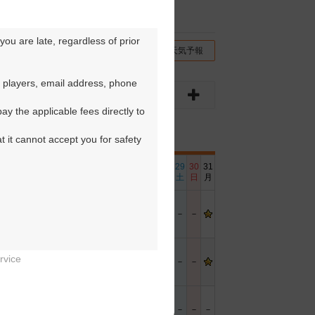
ou are late, regardless of prior 
チコミ
交通情報（地図）
天気予報
 players, email address, phone 
y the applicable fees directly to 
t it cannot accept you for safety 
6
17
18
19
20
21
22
23
24
25
26
27
28
29
30
31
日
月
火
水
木
金
土
日
月
火
水
木
金
土
日
月
－
－
－
－
－
－
rvice
－
－
－
－
－
－


－
－
－
－
－
－
－
－
－
－
－
－
－