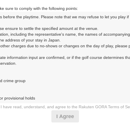
e sure to comply with the following points:
s before the playtime. Please note that we may refuse to let you play if y
コースレイアウト
フォトギャラリー
ドローンギャラリー
ク
se ensure to settle the specified amount at the venue.

ation, including the representative's name, the names of accompanying
して、ご希望のプランを絞り込むことができます。
e address of your stay in Japan.

r other charges due to no-shows or changes on the day of play, please pa
10月
11月
12月
1月
urate information input are confirmed, or if the golf course determines tha
rvation.

1
2
3
4
5
6
7
8
9
10
11
12
13
14
15
1
8月の料金
土
日
月
火
水
木
金
土
日
月
火
水
木
金
土
d crime group

4,137
円
－
－
－
－
－
－
－
－
－
－
－
－
－
－
－
5,300
総額
円
r provisional holds

7,319
円
I have read, understand, and agree to the Rakuten GORA Terms of Se
－
－
－
－
－
－
－
－
－
－
－
－
－
－
－
8,800
総額
円
 during play (e.g., delaying play, ignoring rules, manners, or warnings)
I Agree
etermined by our company

7,319
円
 Rakuten GORA, as determined by our company

－
－
－
－
－
－
－
－
－
－
－
－
－
－
－