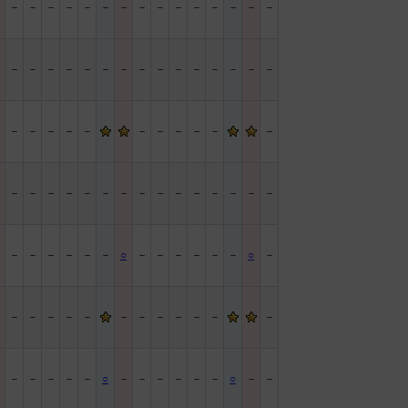
－
－
－
－
－
－
－
－
－
－
－
－
－
－
－
－
－
－
－
－
－
－
－
－
－
－
－
－
－
－
－
－
－
－
－
－
－
－
－
－
－
－
－
－
－
－
－
－
－
－
－
－
－
－
－
－
－
－
－
－
－
－
－
－
－
－
－
○
－
－
－
－
－
－
○
－
－
－
－
－
－
－
－
－
－
－
－
－
－
－
－
－
－
－
－
○
－
－
－
－
－
－
○
－
－