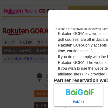
This page is displayed to users 
Rakuten GORA is a website ope
golf courses, are all in Japan
トップ
1人予約
コンペ予約
海外予約
キャンペーン
練
Rakuten GORA only accepts c
全国ゴルフ場一覧
週末空き枠検索
平日空き枠検索
time, cautions etc…)
If you do not comply with the
トップ
>
関東
>
千葉県
>
ジャパンＰＧＡゴルフクラブ
>
予約カレンダー
Rakuten GORA. The website ma
If you wish to use the websit
affiliated sites (link provided).
ジャパンＰＧＡ
Partner reservation we
じゃぱんぴーじーえー
4.3
総合評価
ポイント利用可
BaiGolf
〒292-1167 千葉県 君津市平田223
所在地