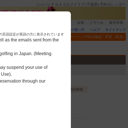
ジャパンＰＧＡゴルフクラブ (千葉県) 予約カレンダー
登録＆回答で100ポイント!
楽天グループ
証券
トラベル
楽天市場
楽天GORAの使い方
ヘルプ
サイトマップ
nese. 本画面はブラウザの言語設定が英語の方に表示されています
閲覧履歴
お気に入り
MYページ(予約の確認・変更・取消)
l as the emails sent from the
アプリ
競技
ゴルフ用品
olfing in Japan. (Meeting
 may suspend your use of
 Use).
reservation through our
お気に入り登録する
宿泊検索