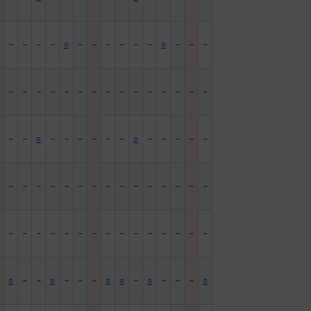
－
－
－
－
－
○
－
－
－
－
－
－
○
－
－
－
－
－
－
－
－
－
－
－
－
－
－
－
－
－
－
－
－
－
－
○
－
－
－
－
－
－
○
－
－
－
－
－
－
－
－
－
－
－
－
－
－
－
－
－
－
－
－
－
－
－
－
－
－
－
－
－
－
－
－
－
－
－
－
－
－
○
－
－
○
－
－
－
○
○
－
○
－
－
－
○