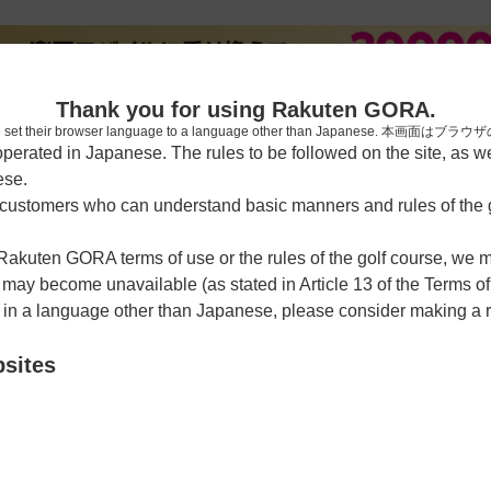
新規
Thank you for using Rakuten GORA.
who have set their browser language to a language other than Japa
rated in Japanese. The rules to be followed on the site, as wel
ese.
習場
レッスン予約
ラウンドレッスン
ショートコース
ゴルフ
ustomers who can understand basic manners and rules of the g
 Rakuten GORA terms of use or the rules of the golf course, we
y become unavailable (as stated in Article 13 of the Terms of
e in a language other than Japanese, please consider making a 
ゴルフクラブ
bsites
クーポン利用可
チェックイン利用可