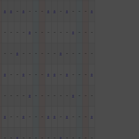
－
○
○
－
○
－
－
－
○
○
－
○
－
－
－
○
－
－
－
－
－
○
－
－
－
－
－
－
○
－
－
－
－
－
－
○
－
－
－
－
－
－
○
－
－
－
－
－
－
○
－
－
○
－
－
－
○
○
－
○
－
－
－
○
－
－
－
－
－
○
－
－
－
－
－
－
○
－
－
－
－
○
－
－
○
－
－
－
○
○
－
○
－
－
－
○
－
－
－
○
－
－
－
－
－
－
○
－
－
－
－
－