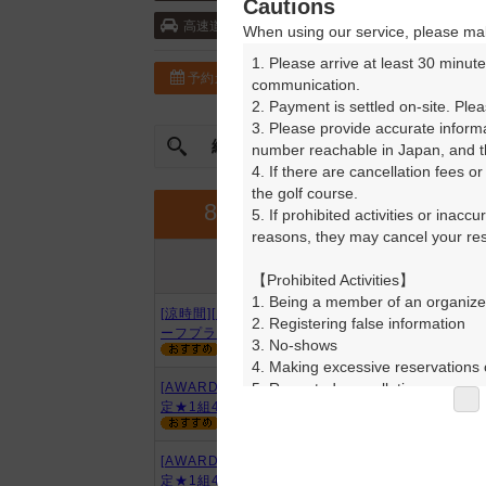
Cautions
館山自動車道・君津 10km以内
高速道
When using our service, please mak
1. Please arrive at least 30 minute
予約カレンダー
コースガイド
communication.

2. Payment is settled on-site. Plea
3. Please provide accurate inform
絞込み
曜日やスタート時間を指定
number reachable in Japan, and th
4. If there are cancellation fees o
the golf course.

9月
8月
5. If prohibited activities or inacc
reasons, they may cancel your rese
プラン内容
プラン名
アイコンの説明
【Prohibited Activities】

1. Being a member of an organize
[涼時間][イチオシ]【9時台】9Ｈハ
2. Registering false information

ーフプラン・割増無
3. No-shows

4. Making excessive reservations o
5. Repeated cancellations

[AWARD2025][超直前] 8:30～限
定★1組4名限定★昼食付
6. Violating laws and regulations

7. Causing inconvenience to others
8. Violating this agreement, as d
[AWARD2025][超直前] ～7:59限
9. Any other unauthorized use of
定★1組4名限定★昼食付