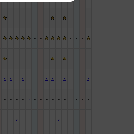
－
－
－
－
－
－
－
－
－
－
－
－
－
－
－
－
－
－
－
－
－
－
－
－
－
－
－
－
－
－
－
－
－
○
○
－
○
－
－
－
○
○
－
○
－
－
－
○
－
－
－
－
－
○
－
－
－
－
－
－
○
－
－
－
－
－
－
○
－
－
－
－
－
－
○
－
－
－
－
－