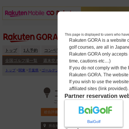
This page is displayed to users 
Rakuten GORA is a website ope
golf courses, are all in Japan
トップ
1人予約
コンペ予約
海外予約
キャンペーン
練
Rakuten GORA only accepts c
全国ゴルフ場一覧
週末空き枠検索
平日空き枠検索
time, cautions etc…)
If you do not comply with the
トップ
>
関東
>
千葉県
>
ゴールデンクロスカントリークラブ
>
予約カレンダー
Rakuten GORA. The website ma
If you wish to use the websit
affiliated sites (link provided).
ゴールデンクロ
Partner reservation we
ごーるでんくろすかんとりーくらぶ
4.2
総合評価
ポイント利用可
BaiGolf
〒297-0144 千葉県 長生郡長南町市野々5
所在地