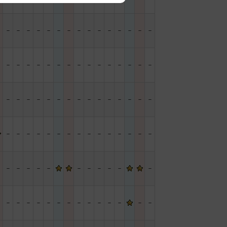
－
－
－
－
－
－
－
－
－
－
－
－
－
－
－
－
－
－
－
－
－
－
－
－
－
－
－
－
－
－
－
－
－
－
－
－
－
－
－
－
－
－
－
－
－
－
－
－
－
－
－
－
－
－
－
－
－
－
－
－
－
－
－
－
－
－
－
－
－
－
－
－
－
－
－
－
－
－
－
－
－
－
－
－
－
－
－
－
－
－