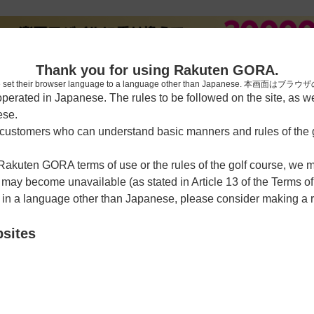
[楽天
Thank you for using Rakuten GORA.
who have set their browser language to a language other than Japa
rated in Japanese. The rules to be followed on the site, as wel
ese.
習場
レッスン予約
ラウンドレッスン
ショートコース
ゴルフ
ustomers who can understand basic manners and rules of the g
 Rakuten GORA terms of use or the rules of the golf course, we
y become unavailable (as stated in Article 13 of the Terms of
e in a language other than Japanese, please consider making a 
スカントリークラブ
bsites
クーポン利用可
チェックイン利用可
75