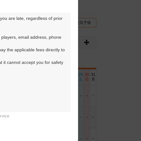
ou are late, regardless of prior 
チコミ
交通情報（地図）
天気予報
 players, email address, phone 
y the applicable fees directly to 
t it cannot accept you for safety 
6
17
18
19
20
21
22
23
24
25
26
27
28
29
30
31
日
月
火
水
木
金
土
日
月
火
水
木
金
土
日
月
－
－
－
－
－
－
－
－
－
－
－
rvice
－
－
－
－
－
－
－
－
－
－
－


－
－
－
－
－
－
－
－
－
－
－
－
－
－
－
－