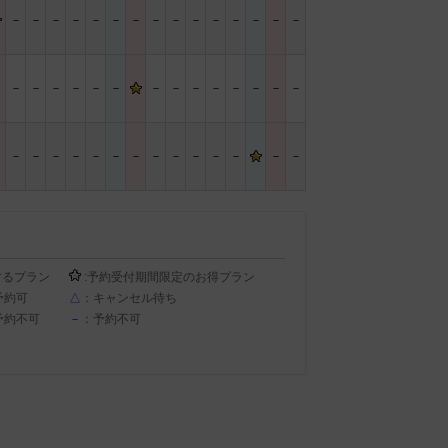
－
－
－
－
－
－
－
－
－
－
－
－
－
－
－
－
－
－
－
－
－
－
－
－
－
－
－
－
－
－
－
－
－
－
－
－
－
－
－
－
－
－
－
－
－
するプラン
:予約受付期間限定のお得プラン
予約可
△
：キャンセル待ち
予約不可
－
：予約不可