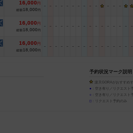
16,000
円
－
－
－
－
－
－
－
－
－
－
－
－
－
18,000
総額
円
16,000
円
－
－
－
－
－
－
－
－
－
－
－
－
－
－
－
18,000
総額
円
16,000
円
－
－
－
－
－
－
－
－
－
－
－
－
－
－
－
18,000
総額
円
予約状況マーク説明
:楽天GORAがおすすめ
●
：空き有り／リクエスト
○
：空き有り／リクエスト
□
：リクエスト予約のみ