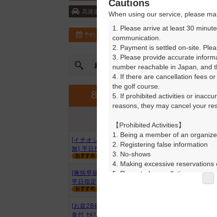
Cautions
首都圏中央連絡自動車道・市原鶴舞 10k
高速道
When using our service, please mak
1. Please arrive at least 30 minute
予約カレンダー
コースガイド
communication.

2. Payment is settled on-site. Plea
3. Please provide accurate inform
絞込み
曜日やスタート時間を指定
number reachable in Japan, and th
4. If there are cancellation fees o
the golf course.

9月
8月
5. If prohibited activities or inacc
reasons, they may cancel your rese
プラン内容
プラン名
アイコンの説明
【Prohibited Activities】

1. Being a member of an organize
[イチオシ][お得][2B確約★2B割増
2. Registering false information

無] 平日指定昼食付
3. No-shows

4. Making excessive reservations o
5. Repeated cancellations

[爽快早朝スルー][2B保証★割増無]
平日指定昼食付
6. Violating laws and regulations

7. Causing inconvenience to others
8. Violating this agreement, as d
[お盆2B確約★2B割増なし] 指定昼
9. Any other unauthorized use of
食付 ｾﾙﾌ