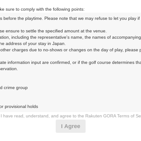
m以内
e sure to comply with the following points:
s before the playtime. Please note that we may refuse to let you play if y
コースレイアウト
フォトギャラリー
ドローンギャラリー
ク
se ensure to settle the specified amount at the venue.

ation, including the representative's name, the names of accompanying
して、ご希望のプランを絞り込むことができます。
e address of your stay in Japan.

r other charges due to no-shows or changes on the day of play, please pa
10月
11月
urate information input are confirmed, or if the golf course determines tha
rvation.

1
2
3
4
5
6
7
8
9
10
11
12
13
14
15
1
8月の料金
土
日
月
火
水
木
金
土
日
月
火
水
木
金
土
d crime group

8,637
円
－
－
－
－
－
－
－
－
－
－
－
－
－
－
－
9,900
総額
円
r provisional holds

9,637
円
I have read, understand, and agree to the Rakuten GORA Terms of Se
－
－
－
－
－
－
－
－
－
－
－
－
－
－
－
11,000
総額
円
 during play (e.g., delaying play, ignoring rules, manners, or warnings)
I Agree
etermined by our company

13,728
円
 Rakuten GORA, as determined by our company

－
－
－
－
－
－
－
－
－
－
－
－
－