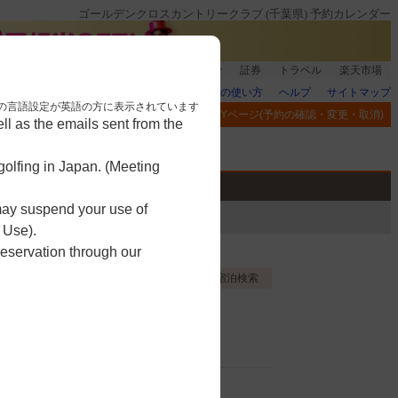
ゴールデンクロスカントリークラブ (千葉県) 予約カレンダー
銀行]もれなく1000ポイント
楽天グループ
証券
トラベル
楽天市場
楽天GORAの使い方
ヘルプ
サイトマップ
nese. 本画面はブラウザの言語設定が英語の方に表示されています
閲覧履歴
お気に入り
MYページ(予約の確認・変更・取消)
l as the emails sent from the
アプリ
競技
ゴルフ用品
olfing in Japan. (Meeting
 may suspend your use of
 Use).
reservation through our
お気に入り登録する
宿泊検索