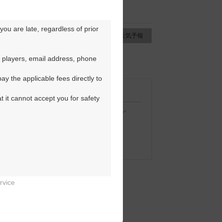
ou are late, regardless of prior 
チコミ
交通情報（地図）
天気予報
 players, email address, phone 
。
y the applicable fees directly to 
t it cannot accept you for safety 
するプラン
:予約受付期間限定のお得プラン
予約可
△
：キャンセル待ち
予約不可
－
：予約不可
rvice

