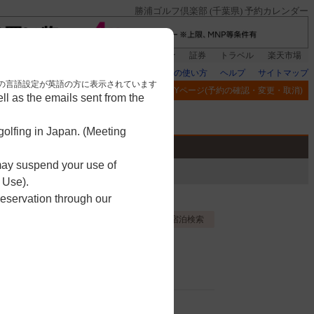
勝浦ゴルフ倶楽部 (千葉県) 予約カレンダー
登録＆回答で100ポイント!
楽天グループ
証券
トラベル
楽天市場
楽天GORAの使い方
ヘルプ
サイトマップ
nese. 本画面はブラウザの言語設定が英語の方に表示されています
閲覧履歴
お気に入り
MYページ(予約の確認・変更・取消)
l as the emails sent from the
アプリ
競技
ゴルフ用品
olfing in Japan. (Meeting
 may suspend your use of
 Use).
reservation through our
お気に入り登録する
宿泊検索