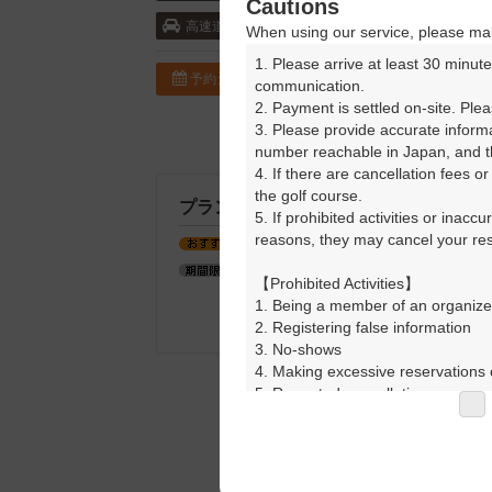
Cautions
首都圏中央連絡自動車道・市原鶴舞 25k
高速道
When using our service, please mak
1. Please arrive at least 30 minute
予約カレンダー
コースガイド
communication.

2. Payment is settled on-site. Plea
3. Please provide accurate inform
number reachable in Japan, and th
4. If there are cancellation fees o
the golf course.

プランタイプ説明
5. If prohibited activities or inacc
reasons, they may cancel your rese
楽天GORAがおすすめするプラン！
期間中の予約で得をするお得プラン
【Prohibited Activities】

1. Being a member of an organize
2. Registering false information

3. No-shows

4. Making excessive reservations o
5. Repeated cancellations

6. Violating laws and regulations

7. Causing inconvenience to others
8. Violating this agreement, as d
9. Any other unauthorized use of