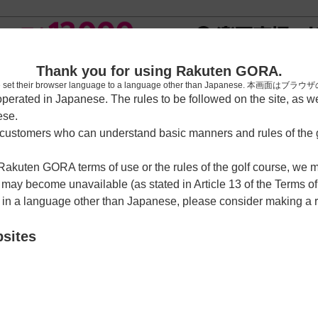
新規
Thank you for using Rakuten GORA.
who have set their browser language to a language other than Japa
rated in Japanese. The rules to be followed on the site, as wel
ese.
習場
レッスン予約
ラウンドレッスン
ショートコース
ゴルフ
ustomers who can understand basic manners and rules of the g
 Rakuten GORA terms of use or the rules of the golf course, we
y become unavailable (as stated in Article 13 of the Terms of
e in a language other than Japanese, please consider making a 
部
bsites
可