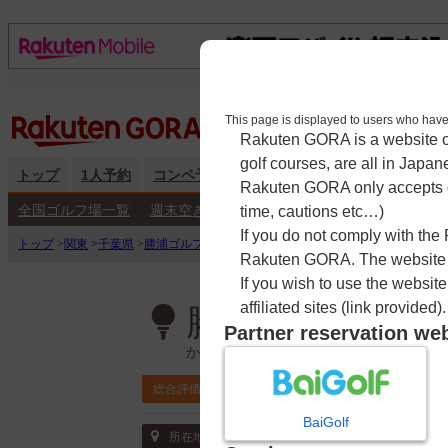
This page is displayed to users 
Rakuten GORA is a website ope
golf courses, are all in Japan
トップ
1人予約
コンペ予約
海外予約
キャンペーン
練
Rakuten GORA only accepts c
全国ゴルフ場一覧
週末空き枠検索
平日空き枠検索
time, cautions etc…)
If you do not comply with the
トップ
>
関東
>
千葉県
>
勝浦ゴルフ倶楽部
>
予約カレンダー
Rakuten GORA. The website ma
If you wish to use the websit
affiliated sites (link provided).
勝浦ゴルフ倶楽
Partner reservation we
かつうらごるふくらぶ
4.1
総合評価
チェックイン利用
BaiGolf
〒299-5202 千葉県 勝浦市市野川628-1
所在地