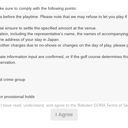
m以内
e sure to comply with the following points:
s before the playtime. Please note that we may refuse to let you play if y
コースレイアウト
フォトギャラリー
ドローンギャラリー
ク
se ensure to settle the specified amount at the venue.

ation, including the representative's name, the names of accompanying
申し訳ございませんが、現在公開中の枠が無いか、売り切れたため予約できません
e address of your stay in Japan.

r other charges due to no-shows or changes on the day of play, please pa
予約状況マーク説明
urate information input are confirmed, or if the golf course determines tha
rvation.

:楽天GORAがおすすめ
●
：空き有り／リクエスト
○
：空き有り／リクエスト
d crime group

□
：リクエスト予約のみ
r provisional holds

I have read, understand, and agree to the Rakuten GORA Terms of Se
 during play (e.g., delaying play, ignoring rules, manners, or warnings)
I Agree
etermined by our company

 Rakuten GORA, as determined by our company
