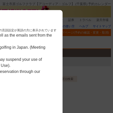
富士市原ゴルフクラブ【アコーディア・ゴルフ】 (千葉県) 予約カレンダー
銀行]もれなく1000ポイント
楽天グループ
証券
トラベル
楽天市場
楽天GORAの使い方
ヘルプ
サイトマップ
nese. 本画面はブラウザの言語設定が英語の方に表示されています
閲覧履歴
お気に入り
MYページ(予約の確認・変更・取消)
l as the emails sent from the
アプリ
競技
ゴルフ用品
olfing in Japan. (Meeting
 may suspend your use of
 Use).
reservation through our
ル
お気に入り登録する
宿泊検索