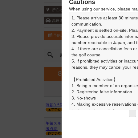
Cautions
When using our service, please mak
〒290-0528 千葉県 市原市古敷谷権現代16
所在地
1. Please arrive at least 30 minute
首都圏中央連絡自動車道・市原鶴舞 10k
高速道
communication.

2. Payment is settled on-site. Plea
予約カレンダー
コースガイド
3. Please provide accurate inform
number reachable in Japan, and th
4. If there are cancellation fees o
絞込み
the golf course.

曜日やスタート時間を指定
5. If prohibited activities or inacc
reasons, they may cancel your rese
9月
8月
【Prohibited Activities】

1. Being a member of an organize
プラン内容
プラン名
2. Registering false information

アイコンの説明
3. No-shows

4. Making excessive reservations o
薄暮0.5R※2B割増無/日没了承
5. Repeated cancellations

6. Violating laws and regulations

7. Causing inconvenience to others
午後スルー・セルフ※日没了承/備
8. Violating this agreement, as d
考必読
9. Any other unauthorized use of