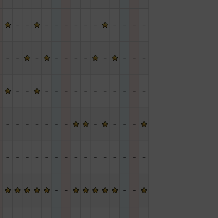
－
－
－
－
－
－
－
－
－
－
－
－
－
－
－
－
－
－
－
－
－
－
－
－
－
－
－
－
－
－
－
－
－
－
－
－
－
－
－
－
－
－
－
－
－
－
－
－
－
－
－
－
－
－
－
－
－
－
－
－
－
－
－
－
－
－
－
－
－
－
－
－