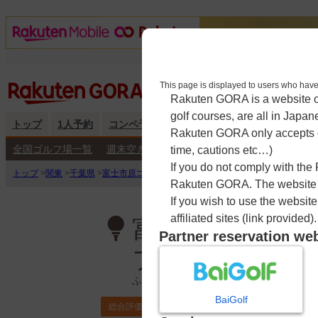
This page is displayed to users 
Rakuten GORA is a website ope
golf courses, are all in Japan
トップ
1人予約
コンペ予約
海外予約
キャンペーン
練
Rakuten GORA only accepts c
全国ゴルフ場一覧
週末空き枠検索
平日空き枠検索
time, cautions etc…)
If you do not comply with the
トップ
>
関東
>
千葉県
>
富士市原ゴルフクラブ【アコーディア・ゴルフ】
>
予約
Rakuten GORA. The website ma
If you wish to use the websit
affiliated sites (link provided).
富士市原ゴルフ
Partner reservation we
フ】
ふじいちはらごるふくらぶ
BaiGolf
4.0
総合評価
ポイント利用可