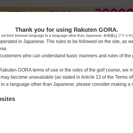
[楽天
Thank you for using Rakuten GORA.
who have set their browser language to a language other than Japa
rated in Japanese. The rules to be followed on the site, as wel
ese.
習場
レッスン予約
ラウンドレッスン
ショートコース
ゴルフ
ustomers who can understand basic manners and rules of the g
 Rakuten GORA terms of use or the rules of the golf course, we
カレンダー
y become unavailable (as stated in Article 13 of the Terms of
e in a language other than Japanese, please consider making a 
クラブ【アコーディア・ゴ
bsites
クーポン利用可