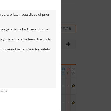
ou are late, regardless of prior 
チコミ
交通情報（地図）
天気予報
 players, email address, phone 
y the applicable fees directly to 
t it cannot accept you for safety 
6
17
18
19
20
21
22
23
24
25
26
27
28
29
30
31
日
月
火
水
木
金
土
日
月
火
水
木
金
土
日
月
－
－
－
－
－
rvice


－
－
－
－
－