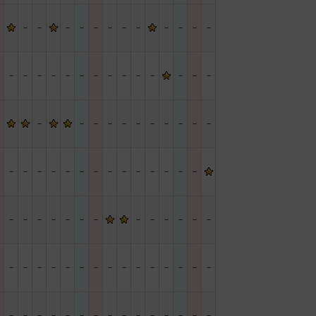
－
－
－
－
－
－
－
－
－
－
－
－
－
－
－
－
－
－
－
－
－
－
－
－
－
－
－
－
－
－
－
－
－
－
－
－
－
－
－
－
－
－
－
－
－
－
－
－
－
－
－
－
－
－
－
－
－
－
－
－
－
－
－
－
－
－
－
－
－
－
－
－
－
－
－
－
－
－
－
－
－
－
－
－
－
－
－
－
－
－
－
－
－
－
－
－
－
－
－
－
－