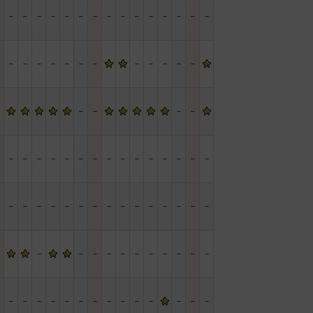
－
－
－
－
－
－
－
－
－
－
－
－
－
－
－
－
－
－
－
－
－
－
－
－
－
－
－
－
－
－
－
－
－
－
－
－
－
－
－
－
－
－
－
－
－
－
－
－
－
－
－
－
－
－
－
－
－
－
－
－
－
－
－
－
－
－
－
－
－
－
－
－
－
－
－
－
－
－
－
－
－
－
－
－
－
－
－
－
－
－
－
－
－