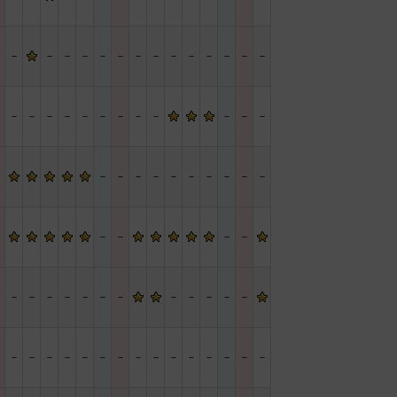
－
－
－
－
－
－
－
－
－
－
－
－
－
－
－
－
－
－
－
－
－
－
－
－
－
－
－
－
－
－
－
－
－
－
－
－
－
－
－
－
－
－
－
－
－
－
－
－
－
－
－
－
－
－
－
－
－
－
－
－
－
－
－
－
－
－
－
－
－
－
－
－
－