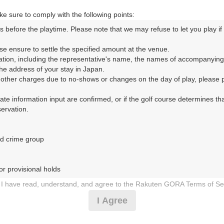
e sure to comply with the following points:
85
s before the playtime. Please note that we may refuse to let you play if y
m以内
se ensure to settle the specified amount at the venue.

コースレイアウト
フォトギャラリー
ドローンギャラリー
ク
ation, including the representative's name, the names of accompanying
e address of your stay in Japan.

r other charges due to no-shows or changes on the day of play, please pa
して、ご希望のプランを絞り込むことができます。
urate information input are confirmed, or if the golf course determines tha
rvation.

10月
11月
12月
d crime group

1
2
3
4
5
6
7
8
9
10
11
12
13
14
15
1
8月の料金
土
日
月
火
水
木
金
土
日
月
火
水
木
金
土
3,173
r provisional holds

円
－
－
－
－
－
－
－
－
－
－
－
－
3,990
総額
円
I have read, understand, and agree to the Rakuten GORA Terms of Se
 during play (e.g., delaying play, ignoring rules, manners, or warnings)
I Agree
5,082
円
－
－
－
－
－
－
－
－
－
－
－
－
－
－
－
etermined by our company

6,490
総額
円
 Rakuten GORA, as determined by our company
