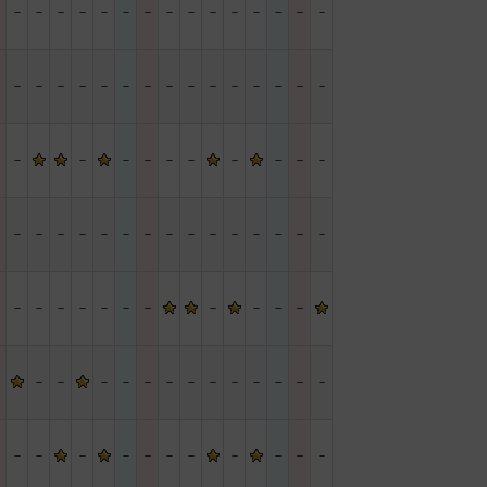
－
－
－
－
－
－
－
－
－
－
－
－
－
－
－
－
－
－
－
－
－
－
－
－
－
－
－
－
－
－
－
－
－
－
－
－
－
－
－
－
－
－
－
－
－
－
－
－
－
－
－
－
－
－
－
－
－
－
－
－
－
－
－
－
－
－
－
－
－
－
－
－
－
－
－
－
－
－
－
－
－
－
－
－
－
－
－
－
－
－
－
－
－
－
－
－
－