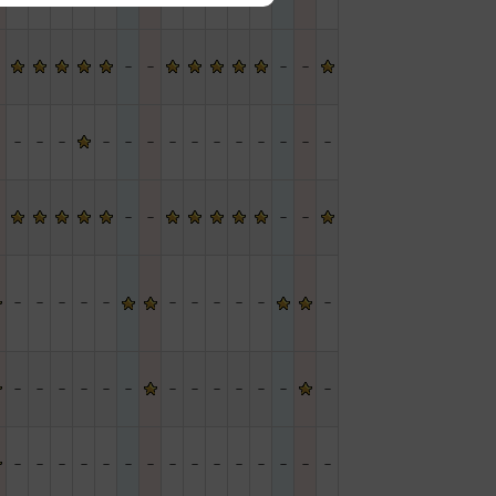
－
－
－
－
－
－
－
－
－
－
－
－
－
－
－
－
－
－
－
－
－
－
－
－
－
－
－
－
－
－
－
－
－
－
－
－
－
－
－
－
－
－
－
－
－
－
－
－
－
－
－
－
－
－
－
－
－
－
－
－
－
－
－
－