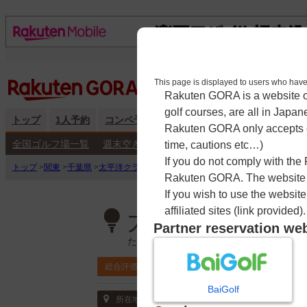
This page is displayed to users 
Rakuten GORA is a website ope
golf courses, are all in Japan
トップ
1人予約
コンペ予約
海外予約
キャンペーン
練
Rakuten GORA only accepts c
全国ゴルフ場一覧
週末空き枠検索
平日空き枠検索
time, cautions etc…)
If you do not comply with the
トップ
>
関東
>
千葉県
>
太平洋クラブ八千代コース
>
予約カレンダー
Rakuten GORA. The website ma
If you wish to use the websit
affiliated sites (link provided).
太平洋クラブ八
Partner reservation we
たいへいようくらぶやちよこーす
4.5
総合評価
ポイント利用可
BaiGolf
〒276-0015 千葉県 八千代市米本2834
所在地