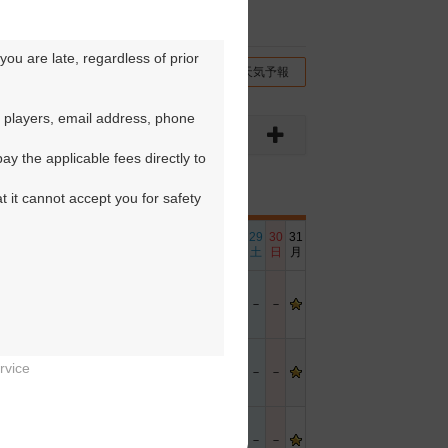
ou are late, regardless of prior 
チコミ
交通情報（地図）
天気予報
 players, email address, phone 
y the applicable fees directly to 
t it cannot accept you for safety 
6
17
18
19
20
21
22
23
24
25
26
27
28
29
30
31
日
月
火
水
木
金
土
日
月
火
水
木
金
土
日
月
－
－
－
－
－
rvice
－
－
－
－
－
－
－


－
－
－
－
－