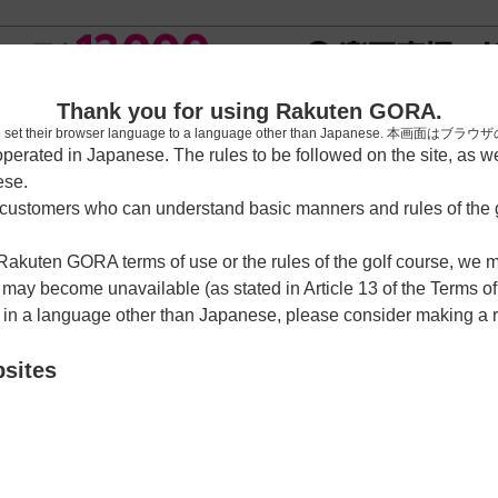
新規
Thank you for using Rakuten GORA.
who have set their browser language to a language other than Japa
rated in Japanese. The rules to be followed on the site, as wel
ese.
習場
レッスン予約
ラウンドレッスン
ショートコース
ゴルフ
ustomers who can understand basic manners and rules of the g
 Rakuten GORA terms of use or the rules of the golf course, we
y become unavailable (as stated in Article 13 of the Terms of
e in a language other than Japanese, please consider making a 
千代コース
bsites
クーポン利用可