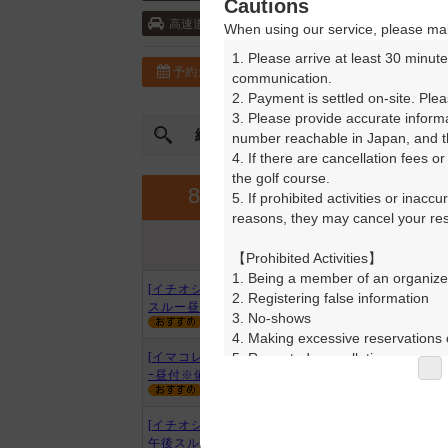
Cautions
東関東自動車道・千葉北 10km以内 ／常磐
高速道
When using our service, please mak
1. Please arrive at least 30 minute
予約カレンダー
コースガイド
communication.

2. Payment is settled on-site. Plea
3. Please provide accurate inform
絞込み
曜日やスタート時間を指定
number reachable in Japan, and th
4. If there are cancellation fees o
the golf course.

9月
8月
5. If prohibited activities or inacc
reasons, they may cancel your rese
プラン内容
プラン名
アイコンの説明
【Prohibited Activities】

1. Being a member of an organize
[イチオシ]セルフ/電動カート歩き
2. Registering false information

スルー昼付
3. No-shows

4. Making excessive reservations o
5. Repeated cancellations

[イマコレ][涼風]FW乗入 割増無 ｽﾙ
ｰ昼付※備考必読
6. Violating laws and regulations

7. Causing inconvenience to others
8. Violating this agreement, as d
[イチオシ]セルフ/電動カート歩き/
9. Any other unauthorized use of
午後スルーランチ付