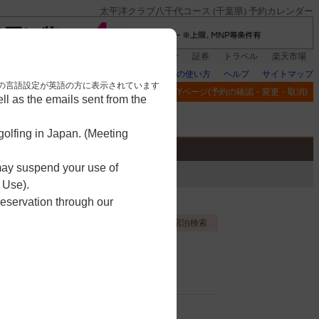
太平洋クラブ八千代コース (千葉県) 予約カレンダー
登録＆回答で100ポイント!
楽天グループ
証券
トラベル
楽天市場
楽天GORAの使い方
ヘルプ
サイトマップ
nese. 本画面はブラウザの言語設定が英語の方に表示されています
閲覧履歴
お気に入り
MYページ(予約の確認・変更・取消)
l as the emails sent from the
アプリ
競技
ゴルフ用品
olfing in Japan. (Meeting
 may suspend your use of
 Use).
reservation through our
お気に入り登録する
宿泊検索