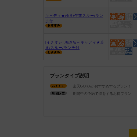
キャディ★歩き/午前スルー/ラン
チ付
[イチオシ]3組9名～キャディ★歩
き/スルー/ランチ付
プランタイプ説明
楽天GORAがおすすめするプラン！
期間中の予約で得をするお得プラン