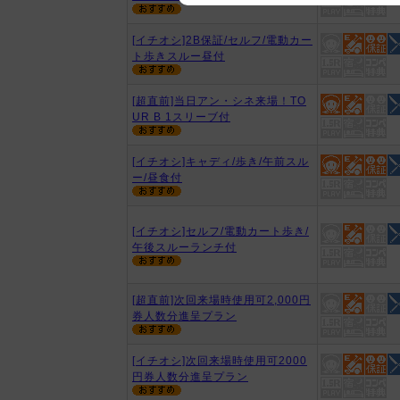
We appreciate your understanding
[イチオシ]2B保証/セルフ/電動カー
ト歩きスルー昼付
[超直前]当日アン・シネ来場！TO
UR B 1スリーブ付
[イチオシ]キャディ/歩き/午前スル
ー/昼食付
[イチオシ]セルフ/電動カート歩き/
午後スルーランチ付
[超直前]次回来場時使用可2,000円
券人数分進呈プラン
[イチオシ]次回来場時使用可2000
円券人数分進呈プラン