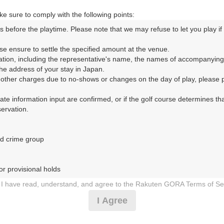
自動車道・柏 25km以内
e sure to comply with the following points:
s before the playtime. Please note that we may refuse to let you play if y
コースレイアウト
フォトギャラリー
ドローンギャラリー
ク
se ensure to settle the specified amount at the venue.

ation, including the representative's name, the names of accompanying
して、ご希望のプランを絞り込むことができます。
e address of your stay in Japan.

r other charges due to no-shows or changes on the day of play, please pa
10月
11月
urate information input are confirmed, or if the golf course determines tha
rvation.

1
2
3
4
5
6
7
8
9
10
11
12
13
14
15
1
8月の料金
土
日
月
火
水
木
金
土
日
月
火
水
木
金
土
d crime group

11,500
円
－
－
－
－
－
－
－
－
－
－
－
－
－
－
－
13,900
総額
円
r provisional holds

11,500
円
I have read, understand, and agree to the Rakuten GORA Terms of Se
－
－
－
－
－
－
－
－
－
－
－
－
－
－
－
13,900
総額
円
 during play (e.g., delaying play, ignoring rules, manners, or warnings)
I Agree
etermined by our company

13,382
円
 Rakuten GORA, as determined by our company

－
－
－
－
－
－
－
－
－
－
－
－
－
－
－