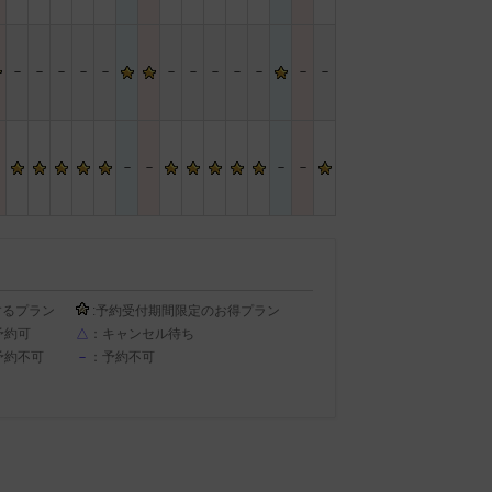
－
－
－
－
－
－
－
－
－
－
－
－
－
－
－
－
－
するプラン
:予約受付期間限定のお得プラン
予約可
△
：キャンセル待ち
予約不可
－
：予約不可