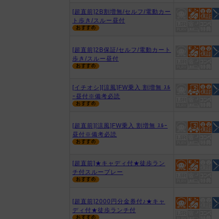
[超直前]2B割増無/セルフ/電動カー
ト歩き/スルー昼付
[超直前]2B保証/セルフ/電動カート
歩き/スルー昼付
[イチオシ][涼風]FW乗入 割増無 ｽﾙ
ｰ昼付※備考必読
[超直前][涼風]FW乗入 割増無 ｽﾙｰ
昼付※備考必読
[超直前]★キャディ付★徒歩ラン
チ付スループレー
[超直前]2000円分金券付♪★キャ
ディ付★徒歩ランチ付