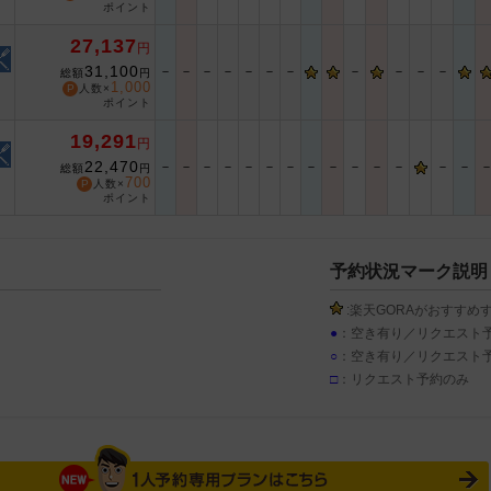
ポイント
27,137
円
31,100
－
－
－
－
－
－
－
－
－
－
－
総額
円
1,000
人数×
ポイント
19,291
円
22,470
－
－
－
－
－
－
－
－
－
－
－
－
－
－
総額
円
700
人数×
ポイント
予約状況マーク説明
:楽天GORAがおすすめ
●
：空き有り／リクエスト
○
：空き有り／リクエスト
□
：リクエスト予約のみ