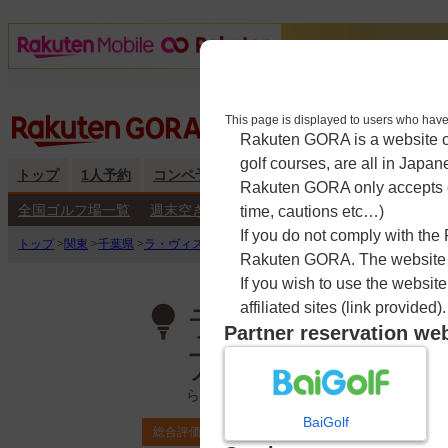
This page is displayed to users 
Rakuten GORA is a website ope
golf courses, are all in Japan
トップ
1人予約
コンペ予約
海外予約
キャンペーン
練
Rakuten GORA only accepts c
全国ゴルフ場一覧
週末空き枠検索
平日空き枠検索
time, cautions etc…)
If you do not comply with the
トップ
>
関東
>
千葉県
>
ラ・ヴィスタ ゴルフリゾート【アコーディア・ゴルフ】
Rakuten GORA. The website ma
If you wish to use the websit
affiliated sites (link provided).
ラ・ヴィスタ 
Partner reservation we
ア・ゴルフ】
らヴぃすたごるふりぞーと
BaiGolf
3.8
総合評価
ポイント利用可