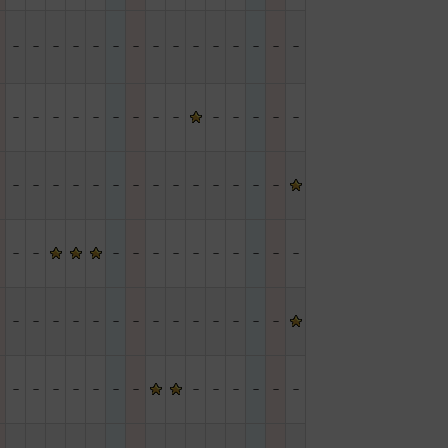
－
－
－
－
－
－
－
－
－
－
－
－
－
－
－
－
－
－
－
－
－
－
－
－
－
－
－
－
－
－
－
－
－
－
－
－
－
－
－
－
－
－
－
－
－
－
－
－
－
－
－
－
－
－
－
－
－
－
－
－
－
－
－
－
－
－
－
－
－
－
－
－
－
－
－
－
－
－
－
－
－
－
－
－
－
－
－
－