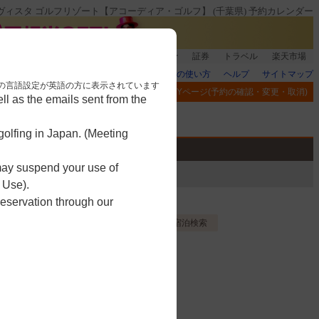
ヴィスタ ゴルフリゾート【アコーディア・ゴルフ】 (千葉県) 予約カレンダー
登録＆回答で100ポイント!
楽天グループ
証券
トラベル
楽天市場
楽天GORAの使い方
ヘルプ
サイトマップ
nese. 本画面はブラウザの言語設定が英語の方に表示されています
閲覧履歴
お気に入り
MYページ(予約の確認・変更・取消)
l as the emails sent from the
アプリ
競技
ゴルフ用品
olfing in Japan. (Meeting
 may suspend your use of
 Use).
reservation through our
お気に入り登録する
宿泊検索