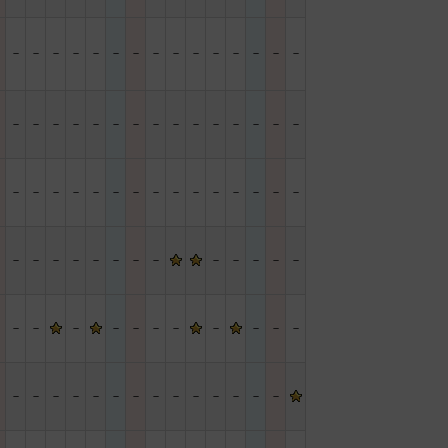
－
－
－
－
－
－
－
－
－
－
－
－
－
－
－
－
－
－
－
－
－
－
－
－
－
－
－
－
－
－
－
－
－
－
－
－
－
－
－
－
－
－
－
－
－
－
－
－
－
－
－
－
－
－
－
－
－
－
－
－
－
－
－
－
－
－
－
－
－
－
－
－
－
－
－
－
－
－
－
－
－
－
－
－
－
－
－
－
－