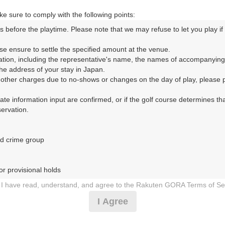
e sure to comply with the following points:
s before the playtime. Please note that we may refuse to let you play if y
m以内
se ensure to settle the specified amount at the venue.

コースレイアウト
フォトギャラリー
ドローンギャラリー
ク
ation, including the representative's name, the names of accompanying
e address of your stay in Japan.

r other charges due to no-shows or changes on the day of play, please pa
して、ご希望のプランを絞り込むことができます。
urate information input are confirmed, or if the golf course determines tha
rvation.

10月
11月
12月
d crime group

1
2
3
4
5
6
7
8
9
10
11
12
13
14
15
1
8月の料金
土
日
月
火
水
木
金
土
日
月
火
水
木
金
土
2,900
r provisional holds

円
－
－
－
－
－
－
－
－
－
○
－
○
○
○
－
3,590
総額
円
I have read, understand, and agree to the Rakuten GORA Terms of Se
 during play (e.g., delaying play, ignoring rules, manners, or warnings)
I Agree
4,628
円
－
－
－
－
－
－
－
－
－
－
－
－
－
－
－
etermined by our company

5,490
総額
円
 Rakuten GORA, as determined by our company
