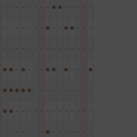
－
－
－
－
－
－
－
－
－
－
－
－
－
－
－
－
－
－
－
－
－
－
－
－
－
－
－
－
－
－
－
－
－
－
－
－
－
－
－
－
－
－
－
－
－
－
－
－
－
－
－
－
－
－
－
－
－
－
－
－
－
－
－
－
－
－
－
－
－
－
－
－
－
－
－
－
－
－
－
－
－
－
－
－
－
－
－
－
－
－
－
－