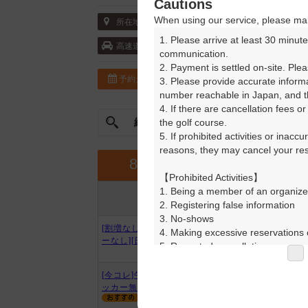
Cautions
When using our service, please mak
〒297-0145 千葉県 長生郡長南町佐坪373
所在地
1. Please arrive at least 30 minute
首都圏中央連絡自動車道・市原鶴舞 10k
高速道
communication.

2. Payment is settled on-site. Plea
予約カレンダー
コースガイド
3. Please provide accurate inform
number reachable in Japan, and th
4. If there are cancellation fees o
絞込み
the golf course.

曜日やスタート時間を指定
5. If prohibited activities or inacc
reasons, they may cancel your rese
9月
8月
【Prohibited Activities】

1. Being a member of an organize
プラン内容
プラン名
2. Registering false information

アイコンの説明
3. No-shows

[割増なし]薄暮0.5Rプレー[ロッカ
4. Making excessive reservations o
ーなし][日没了承]
5. Repeated cancellations

6. Violating laws and regulations

7. Causing inconvenience to others
[今コレ]午後スルー・3B割増無ロ
8. Violating this agreement, as d
ッカー無※日没了承
9. Any other unauthorized use of