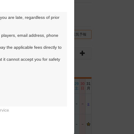
ou are late, regardless of prior 
チコミ
交通情報（地図）
天気予報
 players, email address, phone 
y the applicable fees directly to 
t it cannot accept you for safety 
6
17
18
19
20
21
22
23
24
25
26
27
28
29
30
31
日
月
火
水
木
金
土
日
月
火
水
木
金
土
日
月
－
○
○
○
－
○
－
－
○
○
○
○
○
－
－
○
rvice


－
－
－
－
－