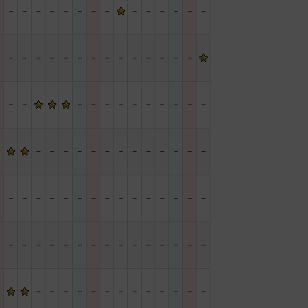
－
－
－
－
－
－
－
－
－
－
－
－
－
－
－
－
－
－
－
－
－
－
－
－
－
－
－
－
－
－
－
－
－
－
－
－
－
－
－
－
－
－
－
－
－
－
－
－
－
－
－
－
－
－
－
－
－
－
－
－
－
－
－
－
－
－
－
－
－
－
－
－
－
－
－
－
－
－
－
－
－
－
－
－
－
－
－
－
－
－
－
－
－
－
－
－
－
－
－
－
－
－
－