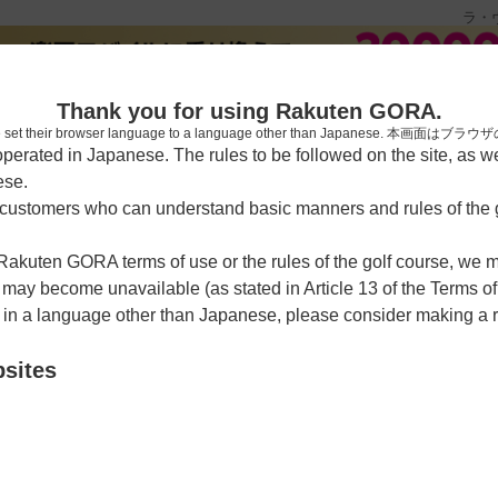
ラ・
新規
Thank you for using Rakuten GORA.
who have set their browser language to a language other than Japa
rated in Japanese. The rules to be followed on the site, as wel
ese.
習場
レッスン予約
ラウンドレッスン
ショートコース
ゴルフ
ustomers who can understand basic manners and rules of the g
 Rakuten GORA terms of use or the rules of the golf course, we
>
予約カレンダー
y become unavailable (as stated in Article 13 of the Terms of
e in a language other than Japanese, please consider making a 
ゴルフリゾート【アコーディ
bsites
クーポン利用可