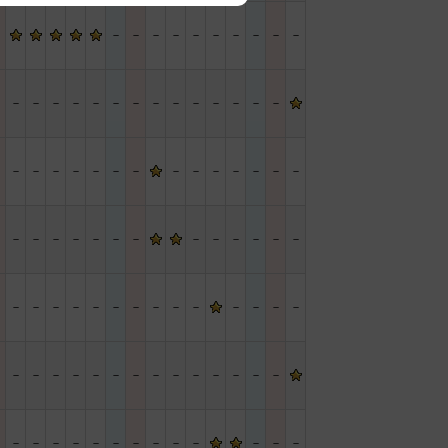
－
－
－
－
－
－
－
－
－
－
－
－
－
－
－
－
－
－
－
－
－
－
－
－
－
－
－
－
－
－
－
－
－
－
－
－
－
－
－
－
－
－
－
－
－
－
－
－
－
－
－
－
－
－
－
－
－
－
－
－
－
－
－
－
－
－
－
－
－
－
－
－
－
－
－
－
－
－
－
－
－
－
－
－
－
－
－
－
－
－
－
－
－
－
－
－
－
－
－