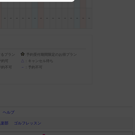
－
－
－
－
－
－
－
－
－
－
－
－
－
－
－
－
するプラン
:予約受付期間限定のお得プラン
予約可
△
：キャンセル待ち
予約不可
－
：予約不可
ヘルプ
倶楽部
ゴルフレッスン