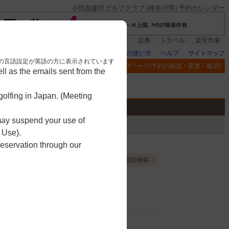
小田急藤沢ゴルフクラブ (神奈川県) 予約カレンダー
銀行]もれなく1000ポイント
楽天グループ
証券
トラベル
楽天市場
楽天GORAの使い方
ヘルプ
サイトマップ
nese. 本画面はブラウザの言語設定が英語の方に表示されています
閲覧履歴
お気に入り
MYページ(予約の確認・変更・取消)
l as the emails sent from the
アプリ
競技
ゴルフ用品
olfing in Japan. (Meeting
 may suspend your use of
 Use).
reservation through our
お気に入り登録する
宿泊検索