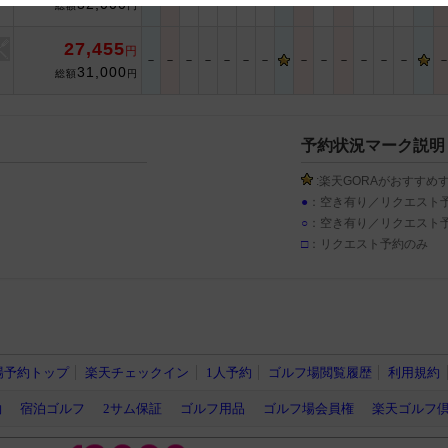
32,000
総額
円
 and cooperation regarding the above points.
27,455
円
－
－
－
－
－
－
－
－
－
－
－
－
－
31,000
総額
円
予約状況マーク説明
:楽天GORAがおすすめ
●
：空き有り／リクエスト
○
：空き有り／リクエスト
□
：リクエスト予約のみ
場予約トップ
楽天チェックイン
1人予約
ゴルフ場閲覧履歴
利用規約
約
宿泊ゴルフ
2サム保証
ゴルフ用品
ゴルフ場会員権
楽天ゴルフ