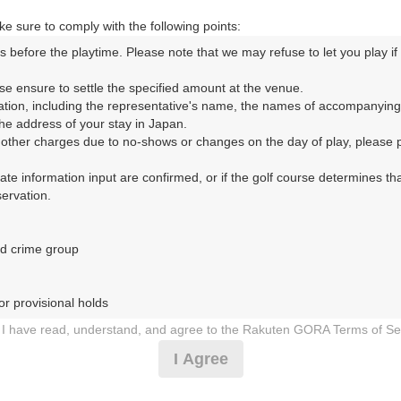
バイパス・下川井 10km以内／横浜新道・戸塚 15km以内
e sure to comply with the following points:
s before the playtime. Please note that we may refuse to let you play if y
コースレイアウト
フォトギャラリー
ドローンギャラリー
ク
se ensure to settle the specified amount at the venue.

ation, including the representative's name, the names of accompanying
して、ご希望のプランを絞り込むことができます。
e address of your stay in Japan.

r other charges due to no-shows or changes on the day of play, please pa
urate information input are confirmed, or if the golf course determines tha
rvation.

1
2
3
4
5
6
7
8
9
10
11
12
13
14
15
1
8月の料金
土
日
月
火
水
木
金
土
日
月
火
水
木
金
土
d crime group

19,273
円
－
－
－
－
－
－
－
－
－
－
－
－
○
－
－
22,000
総額
円
r provisional holds

24,728
円
I have read, understand, and agree to the Rakuten GORA Terms of Se
－
－
－
－
－
－
－
－
－
－
－
－
－
－
28,000
総額
円
 during play (e.g., delaying play, ignoring rules, manners, or warnings)
I Agree
etermined by our company

28,364
円
 Rakuten GORA, as determined by our company

－
－
－
－
－
－
－
○
○
－
○
－
－
－
○
○