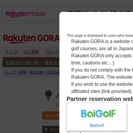
This page is displayed to users 
Rakuten GORA is a website ope
golf courses, are all in Japan
トップ
1人予約
コンペ予約
海外予約
キャンペーン
練
Rakuten GORA only accepts c
全国ゴルフ場一覧
週末空き枠検索
平日空き枠検索
time, cautions etc…)
If you do not comply with the
トップ
>
関東
>
神奈川県
>
小田急藤沢ゴルフクラブ
>
予約カレンダー
Rakuten GORA. The website ma
If you wish to use the websit
affiliated sites (link provided).
小田急藤沢ゴル
Partner reservation we
おだきゅうふじさわごるふくらぶ
4.6
総合評価
ポイント利用可
BaiGolf
〒252-1106 神奈川県 綾瀬市深谷南7-2-1
所在地