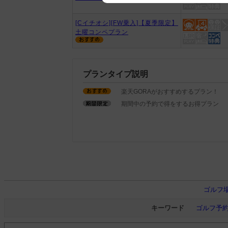
We appreciate your understanding
[Cイチオシ][FW乗入]【夏季限定】
土曜コンペプラン
プランタイプ説明
楽天GORAがおすすめするプラン！
期間中の予約で得をするお得プラン
ゴルフ
キーワード
ゴルフ予