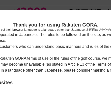
[楽天
Thank you for using Rakuten GORA.
who have set their browser language to a language other than Japa
rated in Japanese. The rules to be followed on the site, as wel
ese.
習場
レッスン予約
ラウンドレッスン
ショートコース
ゴルフ
ustomers who can understand basic manners and rules of the g
 Rakuten GORA terms of use or the rules of the golf course, we
y become unavailable (as stated in Article 13 of the Terms of
e in a language other than Japanese, please consider making a 
フクラブ
bsites
クーポン利用可