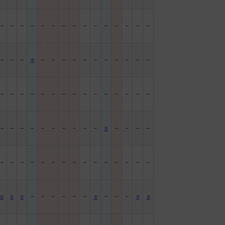
－
－
－
－
－
－
－
－
－
－
－
－
－
－
－
－
－
－
○
－
－
－
－
－
－
－
－
－
－
－
－
－
－
－
－
－
－
－
－
－
－
－
－
－
－
－
－
－
－
－
－
－
－
－
－
○
－
－
－
－
－
－
－
－
－
－
－
－
－
－
－
－
－
－
－
○
○
○
－
－
－
－
－
－
○
－
－
－
○
○