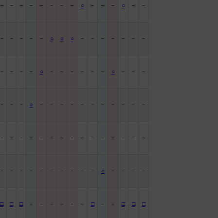
－
－
－
－
－
－
－
－
○
－
－
－
○
－
－
－
－
－
－
－
○
○
○
－
－
－
－
－
－
－
－
－
－
－
○
－
－
－
－
－
－
○
－
－
－
－
－
－
○
－
－
－
－
－
－
－
－
－
－
－
－
－
－
－
－
－
－
－
－
－
－
－
－
－
－
－
－
－
－
－
－
－
－
－
－
○
－
－
－
－
□
□
□
－
－
－
－
－
－
□
－
－
□
□
□