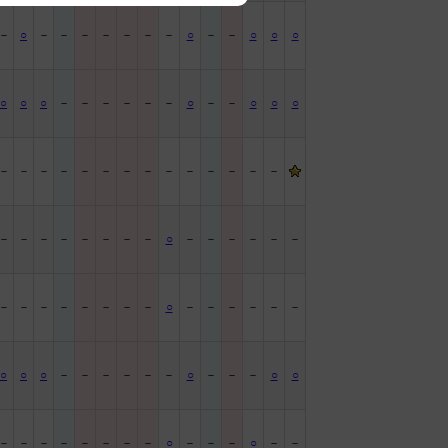
－
○
－
－
－
－
－
－
－
○
－
－
○
○
○
○
○
○
－
－
－
－
－
－
○
－
－
○
○
○
－
－
－
－
－
－
－
－
－
－
－
－
－
－
－
－
－
－
－
－
－
－
○
－
－
－
－
－
－
－
－
－
－
－
－
－
－
○
－
－
－
－
－
－
○
○
○
－
－
－
－
－
－
○
－
－
－
○
○
－
－
－
－
－
－
－
－
○
－
－
－
○
－
－