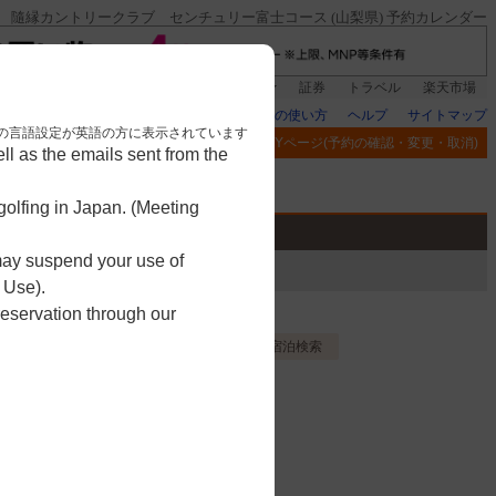
隨縁カントリークラブ センチュリー富士コース (山梨県) 予約カレンダー
銀行]もれなく1000ポイント
楽天グループ
証券
トラベル
楽天市場
楽天GORAの使い方
ヘルプ
サイトマップ
nese. 本画面はブラウザの言語設定が英語の方に表示されています
閲覧履歴
お気に入り
MYページ(予約の確認・変更・取消)
l as the emails sent from the
アプリ
競技
ゴルフ用品
olfing in Japan. (Meeting
 may suspend your use of
 Use).
reservation through our
コ
お気に入り登録する
宿泊検索