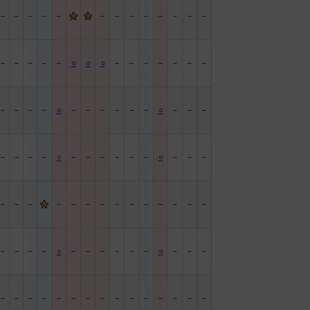
－
－
－
－
－
－
－
－
－
－
－
－
－
－
－
－
－
－
○
○
○
－
－
－
－
－
－
－
－
－
－
－
○
－
－
－
－
－
－
○
－
－
－
－
－
－
－
○
－
－
－
－
－
－
○
－
－
－
－
－
－
－
－
－
－
－
－
－
－
－
－
－
－
－
－
－
○
－
－
－
－
－
－
○
－
－
－
－
－
－
－
－
－
－
－
－
－
－
－
－
－
－