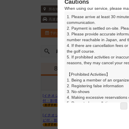
Cautions
When using our service, please mak
〒409-2195 山梨県 南巨摩郡南部町万沢70
所在地
1. Please arrive at least 30 minute
新東名高速道路・新清水 10km以内
高速道
communication.

2. Payment is settled on-site. Plea
予約カレンダー
コースガイド
3. Please provide accurate inform
number reachable in Japan, and th
4. If there are cancellation fees o
絞込み
the golf course.

曜日やスタート時間を指定
5. If prohibited activities or inacc
reasons, they may cancel your rese
8月
9月
【Prohibited Activities】

1. Being a member of an organize
プラン内容
プラン名
2. Registering false information

アイコンの説明
3. No-shows

[イチオシ]【7時台】昼食付・ナビ
4. Making excessive reservations o
付・割増なし
5. Repeated cancellations

6. Violating laws and regulations

7. Causing inconvenience to others
[イチオシ]【10時台】昼食付・ナ
8. Violating this agreement, as d
ビ付・割増なし
9. Any other unauthorized use of