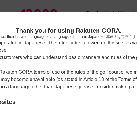
[楽天
Thank you for using Rakuten GORA.
who have set their browser language to a language other than Japa
rated in Japanese. The rules to be followed on the site, as wel
ese.
習場
レッスン予約
ラウンドレッスン
ショートコース
ゴルフ
ustomers who can understand basic manners and rules of the g
 Rakuten GORA terms of use or the rules of the golf course, we
カレンダー
y become unavailable (as stated in Article 13 of the Terms of
e in a language other than Japanese, please consider making a 
クラブ センチュリー富士
bsites
ーふじこーす
クーポン利用可
チェックイン利用可