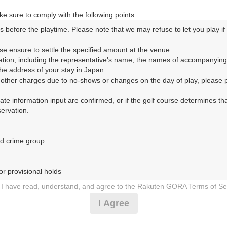
e sure to comply with the following points:
79-1
s before the playtime. Please note that we may refuse to let you play if y
se ensure to settle the specified amount at the venue.

コースレイアウト
フォトギャラリー
ドローンギャラリー
ク
ation, including the representative's name, the names of accompanying
e address of your stay in Japan.

r other charges due to no-shows or changes on the day of play, please pa
して、ご希望のプランを絞り込むことができます。
urate information input are confirmed, or if the golf course determines tha
rvation.

10月
11月
12月
d crime group

1
2
3
4
5
6
7
8
9
10
11
12
13
14
15
9月の料金
火
水
木
金
土
日
月
火
水
木
金
土
日
月
火
6,700
r provisional holds

円
－
－
－
－
－
－
－
7,970
総額
円
I have read, understand, and agree to the Rakuten GORA Terms of Se
 during play (e.g., delaying play, ignoring rules, manners, or warnings)
I Agree
6,700
円
－
－
－
－
－
－
－
etermined by our company

7,970
総額
円
 Rakuten GORA, as determined by our company
