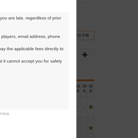
ou are late, regardless of prior 
チコミ
交通情報（地図）
天気予報
 players, email address, phone 
y the applicable fees directly to 
t it cannot accept you for safety 
16
17
18
19
20
21
22
23
24
25
26
27
28
29
30
水
木
金
土
日
月
火
水
木
金
土
日
月
火
水
－
－
－
－
－
－
－
－
－
－
－
－
－
－
rvice


－
－
－
－
－
－
－
－
－
－
－
－
－
－