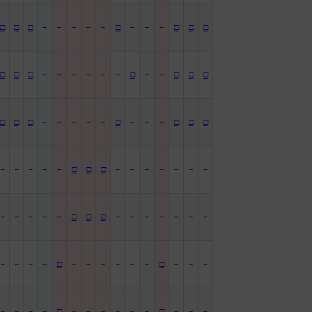
□
□
□
－
－
－
－
－
□
－
－
－
□
□
□
□
□
□
－
－
－
－
－
－
□
－
－
□
□
□
□
□
□
－
－
－
－
－
□
－
－
－
□
□
□
－
－
－
－
－
□
□
□
－
－
－
－
－
－
－
－
－
－
－
－
□
□
□
－
－
－
－
－
－
－
－
－
－
－
□
－
－
－
－
－
－
□
－
－
－
－
－
－
－
□
－
－
－
－
－
－
□
－
－
－