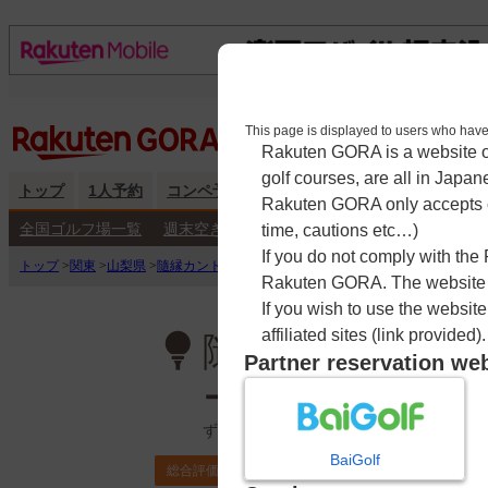
This page is displayed to users 
Rakuten GORA is a website ope
golf courses, are all in Japan
トップ
1人予約
コンペ予約
海外予約
キャンペーン
練
Rakuten GORA only accepts c
全国ゴルフ場一覧
週末空き枠検索
平日空き枠検索
time, cautions etc…)
If you do not comply with the
トップ
>
関東
>
山梨県
>
隨縁カントリークラブ センチュリー富士コース
>
予約
Rakuten GORA. The website ma
If you wish to use the websit
affiliated sites (link provided).
隨縁カントリー
Partner reservation we
ース
ずいえんかんとりーくらぶ せんちゅり
BaiGolf
4.3
総合評価
ポイント利用可