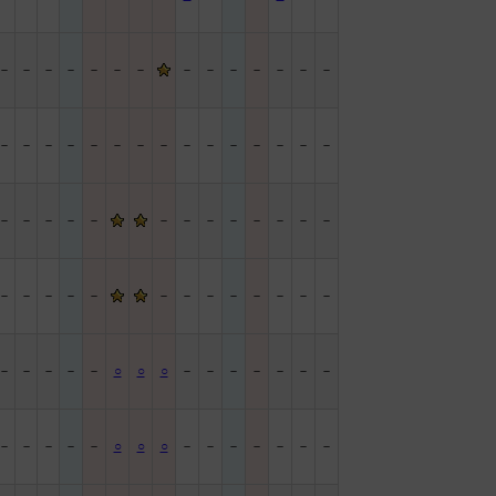
－
－
－
－
－
－
－
－
－
－
－
－
－
－
－
－
－
－
－
－
－
－
－
－
－
－
－
－
－
－
－
－
－
－
－
－
－
－
－
－
－
－
－
－
－
－
－
－
－
－
－
－
－
－
－
－
－
－
－
－
○
○
○
－
－
－
－
－
－
－
－
－
－
－
－
○
○
○
－
－
－
－
－
－
－