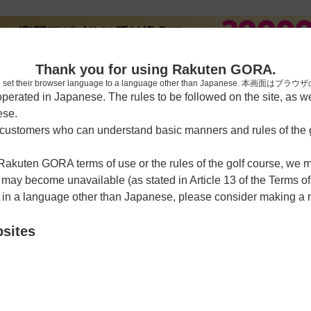
新規
Thank you for using Rakuten GORA.
who have set their browser language to a language other than Japa
rated in Japanese. The rules to be followed on the site, as wel
ese.
習場
レッスン予約
ラウンドレッスン
ショートコース
ゴルフ
ustomers who can understand basic manners and rules of the g
 Rakuten GORA terms of use or the rules of the golf course, we
y become unavailable (as stated in Article 13 of the Terms of
e in a language other than Japanese, please consider making a 
部 かしおゴルフ場
bsites
う
クーポン利用可
砂1168