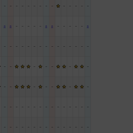
－
－
－
－
－
－
－
－
－
－
－
－
－
－
－
－
○
○
－
－
－
－
－
○
○
－
－
－
－
－
○
－
－
－
－
－
－
－
－
－
－
－
－
－
－
－
－
－
－
－
－
－
－
－
－
－
－
－
－
－
－
－
－
－
－
－
－
－
－
－
－
－
－
－
－
－
－
－
－
－
－
－
－
－
－
－
－
－
－
－
－
－
－