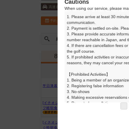
Cautions
東海環状自動車道・美濃加茂 5km以内
高速道
When using our service, please mak
1. Please arrive at least 30 minute
予約カレンダー
コースガイド
communication.

2. Payment is settled on-site. Plea
3. Please provide accurate inform
絞込み
曜日やスタート時間を指定
number reachable in Japan, and th
4. If there are cancellation fees o
the golf course.

8月
9月
5. If prohibited activities or inacc
reasons, they may cancel your rese
プラン内容
プラン名
アイコンの説明
【Prohibited Activities】

1. Being a member of an organize
2. Registering false information

平日薄暮ハーフプレー（0.5R）
3. No-shows

4. Making excessive reservations o
5. Repeated cancellations

[イチオシ][ThanksDAY]平日セル
フ軽朝食＆昼食付
6. Violating laws and regulations

7. Causing inconvenience to others
8. Violating this agreement, as d
[イチオシ]スマイルポイントデー
9. Any other unauthorized use of
☆軽朝食＆昼食+1D付