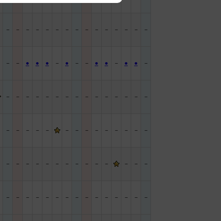
－
－
－
－
－
－
－
－
－
－
－
－
－
－
－
－
－
－
●
●
●
－
●
－
－
●
●
－
●
●
－
－
－
－
－
－
－
－
－
－
－
－
－
－
－
－
－
－
－
－
－
－
－
－
－
－
－
－
－
－
－
－
－
－
－
－
－
－
－
－
－
－
－
－
－
－
－
－
－
－
－
－
－
－
－
－
－
－
－
－
－
－