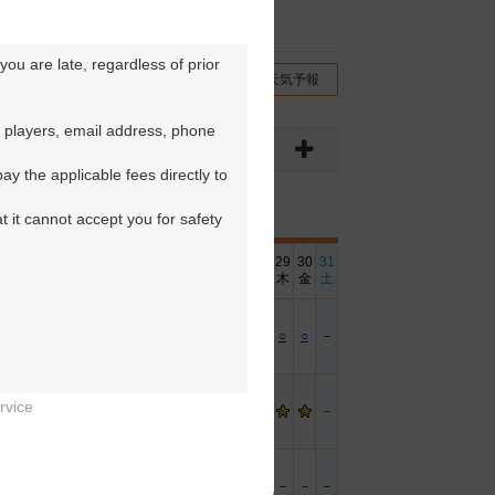
ou are late, regardless of prior 
チコミ
交通情報（地図）
天気予報
 players, email address, phone 
y the applicable fees directly to 
t it cannot accept you for safety 
6
17
18
19
20
21
22
23
24
25
26
27
28
29
30
31
金
土
日
月
火
水
木
金
土
日
月
火
水
木
金
土
－
－
○
○
○
○
○
－
－
○
○
○
○
○
－
rvice
－
－
－
－
－
－
－
－
－
－


－
－
－
－
－
－
－
－
－
－
－
－
－
－
－