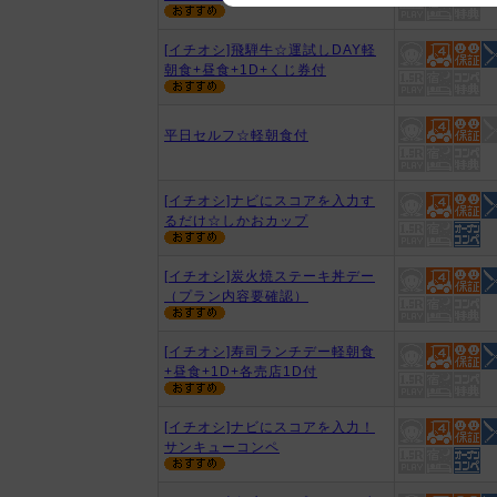
We appreciate your understanding
[イチオシ]飛騨牛☆運試しDAY軽
朝食+昼食+1D+くじ券付
平日セルフ☆軽朝食付
[イチオシ]ナビにスコアを入力す
るだけ☆しかおカップ
[イチオシ]炭火焼ステーキ丼デー
（プラン内容要確認）
[イチオシ]寿司ランチデー軽朝食
+昼食+1D+各売店1D付
[イチオシ]ナビにスコアを入力！
サンキューコンペ