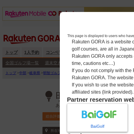
This page is displayed to users 
Rakuten GORA is a website ope
golf courses, are all in Japan
トップ
1人予約
コンペ予約
海外予約
キャンペーン
練
Rakuten GORA only accepts c
全国ゴルフ場一覧
週末空き枠検索
平日空き枠検索
time, cautions etc…)
If you do not comply with the
トップ
>
中部
>
岐阜県
>
明智ゴルフ倶楽部 かしおゴルフ場
>
予約カレンダー
Rakuten GORA. The website ma
If you wish to use the websit
affiliated sites (link provided).
明智ゴルフ倶楽
Partner reservation we
あけちごるふくらぶ かしおごるふじょ
4.2
総合評価
ポイント利用可
BaiGolf
〒509-0307 岐阜県 加茂郡川辺町鹿塩字白
所在地