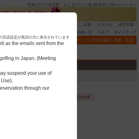
明智ゴルフ倶楽部 かしおゴルフ場 (岐阜県) 予約カレンダー
登録＆回答で100ポイント!
楽天グループ
証券
トラベル
楽天市場
楽天GORAの使い方
ヘルプ
サイトマップ
nese. 本画面はブラウザの言語設定が英語の方に表示されています
閲覧履歴
お気に入り
MYページ(予約の確認・変更・取消)
l as the emails sent from the
アプリ
競技
ゴルフ用品
olfing in Japan. (Meeting
 may suspend your use of
 Use).
reservation through our
お気に入り登録する
宿泊検索