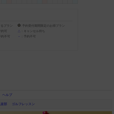
するプラン
:予約受付期間限定のお得プラン
予約可
△
：キャンセル待ち
予約不可
－
：予約不可
ヘルプ
倶楽部
ゴルフレッスン