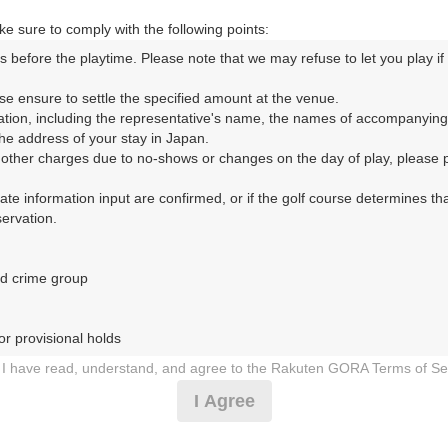
e sure to comply with the following points:
s before the playtime. Please note that we may refuse to let you play if y
コースレイアウト
フォトギャラリー
ドローンギャラリー
ク
se ensure to settle the specified amount at the venue.

ation, including the representative's name, the names of accompanying
して、ご希望のプランを絞り込むことができます。
e address of your stay in Japan.

r other charges due to no-shows or changes on the day of play, please pa
11月
10月
urate information input are confirmed, or if the golf course determines tha
rvation.

1
2
3
4
5
6
7
8
9
10
11
12
13
14
15
1
10月の料金
木
金
土
日
月
火
水
木
金
土
日
月
火
水
木
d crime group

3,564
円
○
○
－
－
○
○
○
○
○
－
－
－
○
○
○
○
4,600
総額
円
r provisional holds

8,200
円
I have read, understand, and agree to the Rakuten GORA Terms of Se
－
－
－
－
－
－
－
9,700
総額
円
 during play (e.g., delaying play, ignoring rules, manners, or warnings)
I Agree
etermined by our company

8,291
円
 Rakuten GORA, as determined by our company

－
－
－
－
－
－
－
－
－
－
－
－
－
－
－