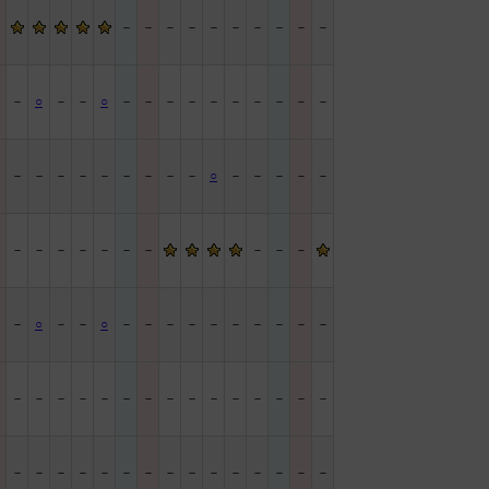
－
－
－
－
－
－
－
－
－
－
－
－
－
○
－
－
○
－
－
－
－
－
－
－
－
－
－
－
－
－
－
－
－
－
－
－
－
○
－
－
－
－
－
－
－
－
－
－
－
－
－
－
－
－
－
－
○
－
－
○
－
－
－
－
－
－
－
－
－
－
－
－
－
－
－
－
－
－
－
－
－
－
－
－
－
－
－
－
－
－
－
－
－
－
－
－
－
－
－
－
－
－