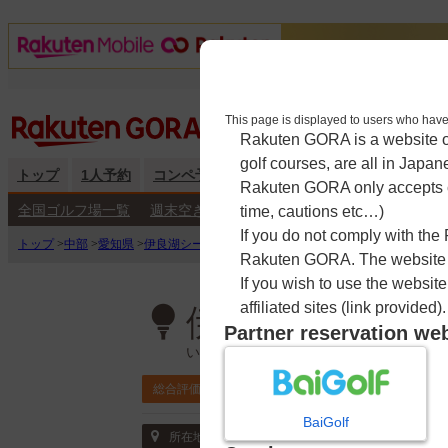
This page is displayed to users 
Rakuten GORA is a website ope
golf courses, are all in Japan
トップ
1人予約
コンペ予約
海外予約
キャンペーン
練
Rakuten GORA only accepts c
全国ゴルフ場一覧
週末空き枠検索
平日空き枠検索
time, cautions etc…)
If you do not comply with the
トップ
>
中部
>
愛知県
>
伊良湖シーサイドゴルフ倶楽部
>
予約カレンダー
Rakuten GORA. The website ma
If you wish to use the websit
affiliated sites (link provided).
伊良湖シーサイ
Partner reservation we
いらごしーさいどごるふくらぶ
4.0
総合評価
ポイント利用可
BaiGolf
〒441-3624 愛知県 田原市伊良湖町宮下28
所在地