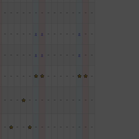
－
－
－
－
－
－
－
－
－
－
－
－
－
－
－
－
－
－
－
－
－
－
○
○
－
－
－
－
－
○
－
－
－
－
－
－
－
－
○
○
－
－
－
－
－
○
－
－
－
－
－
－
－
－
－
－
－
－
－
－
－
－
－
－
－
－
－
－
－
－
－
－
－
－
－
－
－
－
－
－
－
－
－
－
－
－
－
－
－