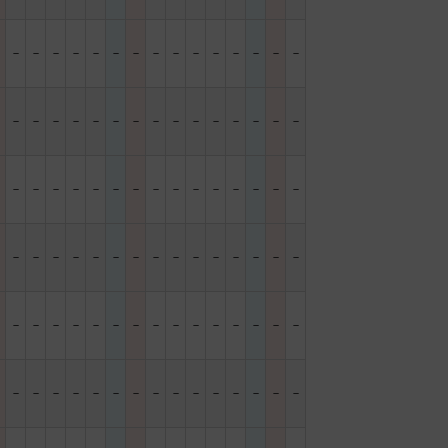
－
－
－
－
－
－
－
－
－
－
－
－
－
－
－
－
－
－
－
－
－
－
－
－
－
－
－
－
－
－
－
－
－
－
－
－
－
－
－
－
－
－
－
－
－
－
－
－
－
－
－
－
－
－
－
－
－
－
－
－
－
－
－
－
－
－
－
－
－
－
－
－
－
－
－
－
－
－
－
－
－
－
－
－
－
－
－
－
－
－
－
－
－
－