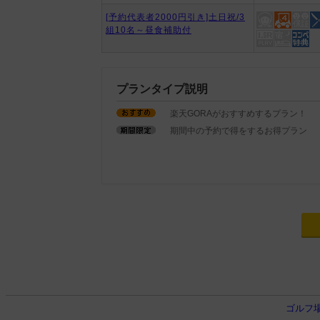
[予約代表者2000円引き]土日祝/3
組10名～昼食補助付
プランタイプ説明
楽天GORAがおすすめするプラン！
期間中の予約で得をするお得プラン
ゴルフ