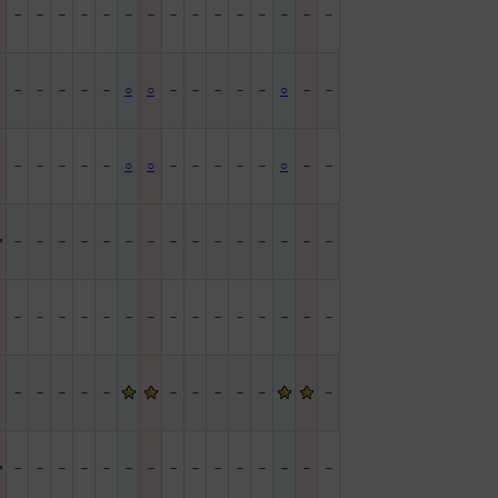
－
－
－
－
－
－
－
－
－
－
－
－
－
－
－
－
－
－
－
－
－
－
○
○
－
－
－
－
－
○
－
－
－
－
－
－
－
－
○
○
－
－
－
－
－
○
－
－
－
－
－
－
－
－
－
－
－
－
－
－
－
－
－
－
－
－
－
－
－
－
－
－
－
－
－
－
－
－
－
－
－
－
－
－
－
－
－
－
－
－
－
－
－
－
－
－
－
－
－
－
－
－
－
－
－