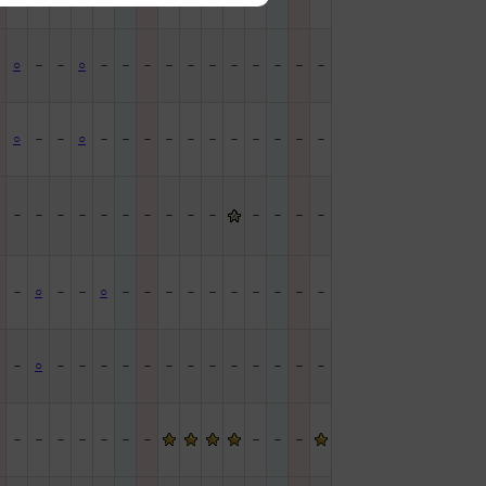
－
○
－
－
○
－
－
－
－
－
－
－
－
－
－
－
－
○
－
－
○
－
－
－
－
－
－
－
－
－
－
－
－
－
－
－
－
－
－
－
－
－
－
－
－
－
－
－
－
○
－
－
○
－
－
－
－
－
－
－
－
－
－
－
－
○
－
－
－
－
－
－
－
－
－
－
－
－
－
－
－
－
－
－
－
－
－
－
－
－