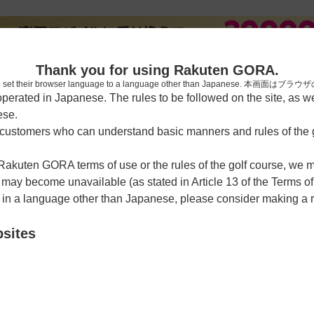
新規
Thank you for using Rakuten GORA.
who have set their browser language to a language other than Japa
rated in Japanese. The rules to be followed on the site, as wel
ese.
習場
レッスン予約
ラウンドレッスン
ショートコース
ゴルフ
ustomers who can understand basic manners and rules of the g
 Rakuten GORA terms of use or the rules of the golf course, we
y become unavailable (as stated in Article 13 of the Terms of
e in a language other than Japanese, please consider making a 
ドゴルフ倶楽部
bsites
クーポン利用可
チェックイン利用可
22-2