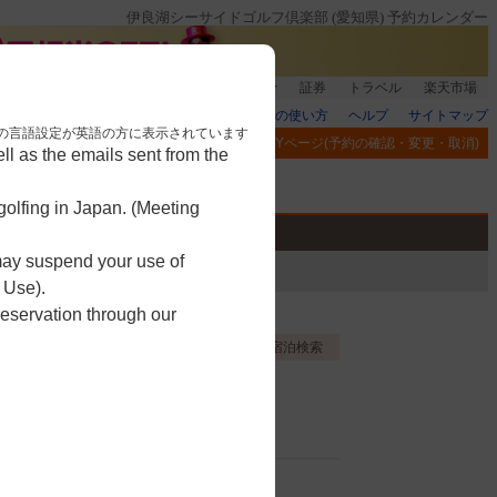
伊良湖シーサイドゴルフ倶楽部 (愛知県) 予約カレンダー
登録＆回答で100ポイント!
楽天グループ
証券
トラベル
楽天市場
楽天GORAの使い方
ヘルプ
サイトマップ
nese. 本画面はブラウザの言語設定が英語の方に表示されています
閲覧履歴
お気に入り
MYページ(予約の確認・変更・取消)
l as the emails sent from the
アプリ
競技
ゴルフ用品
olfing in Japan. (Meeting
 may suspend your use of
 Use).
reservation through our
お気に入り登録する
宿泊検索