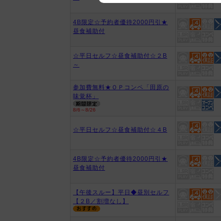
We appreciate your understanding
4B限定☆予約者優待2000円引★
昼食補助付
☆平日セルフ☆昼食補助付☆２B
～
参加費無料★ＯＰコンペ「田原の
味覚杯」
8/6～8/26
☆平日セルフ☆昼食補助付☆４B
4B限定☆予約者優待2000円引★
昼食補助付
【午後スルー】平日◆昼別セルフ
【２B／割増なし】