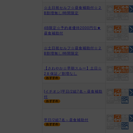
☆土日祝セルフ☆昼食補助付☆２
B割増無し/時間限定
4B限定☆予約者優待2000円引★
昼食補助付
☆土日祝セルフ☆昼食補助付☆２
B割増無し/時間限定
【さわやか☆早朝スルー】土日☆
2Ｂ保証／割増なし
[イチオシ]平日/2組7名～昼食補助
付
平日/2組7名～昼食補助付