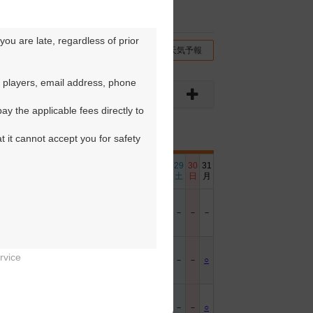
ou are late, regardless of prior 
チコミ
交通情報（地図）
天気予報
 players, email address, phone 
y the applicable fees directly to 
t it cannot accept you for safety 
6
17
18
19
20
21
22
23
24
25
26
27
28
29
30
31
日
月
火
水
木
金
土
日
月
火
水
木
金
土
日
月
－
－
－
－
－
－
－
－
－
－
－
rvice
－
－
－
○
－
－
－
－
○
○
－
－
－
－
－
○


－
－
－
○
－
－
－
－
○
○
－
－
－
－
－
○