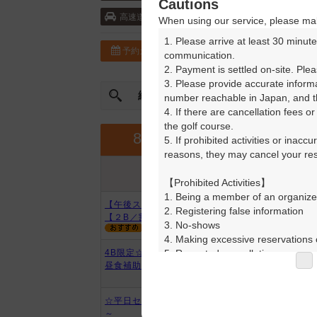
Cautions
東名高速道路・豊川 31km以上
高速道
When using our service, please mak
1. Please arrive at least 30 minute
予約カレンダー
コースガイド
communication.

2. Payment is settled on-site. Plea
3. Please provide accurate inform
絞込み
曜日やスタート時間を指定
number reachable in Japan, and th
4. If there are cancellation fees o
the golf course.

9月
8月
5. If prohibited activities or inacc
reasons, they may cancel your rese
プラン内容
プラン名
アイコンの説明
【Prohibited Activities】

1. Being a member of an organize
【午後スルー】平日◆昼別セルフ
2. Registering false information

【２B／割増なし】
3. No-shows

4. Making excessive reservations o
5. Repeated cancellations

4B限定☆予約者優待2000円引★
昼食補助付
6. Violating laws and regulations

7. Causing inconvenience to others
8. Violating this agreement, as d
☆平日セルフ☆昼食補助付☆２B
9. Any other unauthorized use of
～