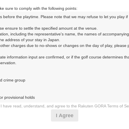
e sure to comply with the following points:
s before the playtime. Please note that we may refuse to let you play if y
コースレイアウト
フォトギャラリー
ドローンギャラリー
ク
se ensure to settle the specified amount at the venue.

ation, including the representative's name, the names of accompanying
して、ご希望のプランを絞り込むことができます。
e address of your stay in Japan.

r other charges due to no-shows or changes on the day of play, please pa
10月
11月
urate information input are confirmed, or if the golf course determines tha
rvation.

1
2
3
4
5
6
7
8
9
10
11
12
13
14
15
1
8月の料金
土
日
月
火
水
木
金
土
日
月
火
水
木
金
土
d crime group

3,954
円
－
－
－
－
－
－
－
－
－
－
－
－
－
－
－
4,999
総額
円
r provisional holds

4,409
円
I have read, understand, and agree to the Rakuten GORA Terms of Se
－
－
－
－
－
－
－
－
－
－
－
－
－
－
－
5,499
総額
円
 during play (e.g., delaying play, ignoring rules, manners, or warnings)
I Agree
etermined by our company

4,409
円
 Rakuten GORA, as determined by our company

－
－
－
－
－
－
－
－
－
－
－
－
－
－
－