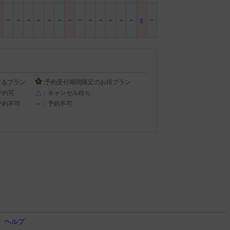
－
－
－
－
－
－
－
－
－
－
－
－
－
－
○
－
するプラン
:予約受付期間限定のお得プラン
予約可
△
：キャンセル待ち
予約不可
－
：予約不可
ヘルプ