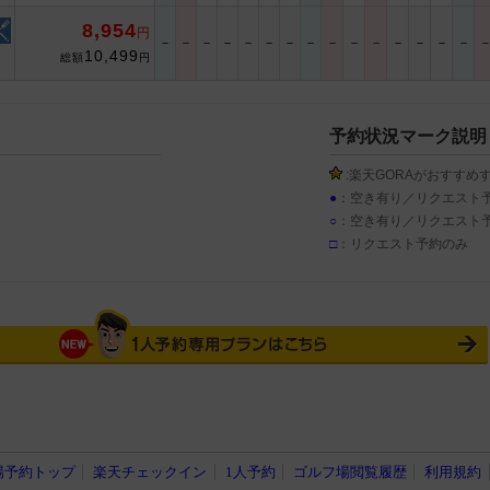
8,954
円
－
－
－
－
－
－
－
－
－
－
－
－
－
－
－
10,499
総額
円
予約状況マーク説明
:楽天GORAがおすすめ
●
：空き有り／リクエスト
○
：空き有り／リクエスト
□
：リクエスト予約のみ
場予約トップ
楽天チェックイン
1人予約
ゴルフ場閲覧履歴
利用規約