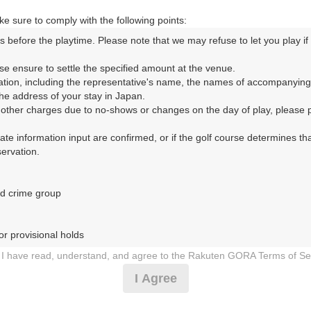
状自動車道・豊田松平 25km以内／猿投グリーンロード・力石 25km以内
e sure to comply with the following points:
s before the playtime. Please note that we may refuse to let you play if y
コースレイアウト
フォトギャラリー
ドローンギャラリー
ク
se ensure to settle the specified amount at the venue.

ation, including the representative's name, the names of accompanying
して、ご希望のプランを絞り込むことができます。
e address of your stay in Japan.

r other charges due to no-shows or changes on the day of play, please pa
11月
10月
urate information input are confirmed, or if the golf course determines tha
rvation.

1
2
3
4
5
6
7
8
9
10
11
12
13
14
15
1
10月の料金
木
金
土
日
月
火
水
木
金
土
日
月
火
水
木
d crime group

8,300
円
－
－
－
－
●
－
－
－
－
－
－
－
－
－
－
9,810
総額
円
r provisional holds

8,300
円
I have read, understand, and agree to the Rakuten GORA Terms of Se
－
－
－
－
－
－
－
－
－
－
－
－
－
－
－
9,810
総額
円
 during play (e.g., delaying play, ignoring rules, manners, or warnings)
I Agree
etermined by our company

9,570
円
 Rakuten GORA, as determined by our company

－
●
－
－
－
－
●
－
●
－
－
－
－
●
－
●