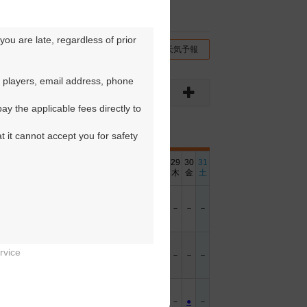
ou are late, regardless of prior 
チコミ
交通情報（地図）
天気予報
 players, email address, phone 
y the applicable fees directly to 
t it cannot accept you for safety 
6
17
18
19
20
21
22
23
24
25
26
27
28
29
30
31
金
土
日
月
火
水
木
金
土
日
月
火
水
木
金
土
－
－
－
●
－
－
－
－
－
－
●
－
－
－
－
－
rvice
－
－
－
－
－
－
－
－
－
－
●
－
－
－
－
－


－
－
－
－
●
－
●
－
－
－
－
●
－
●
－