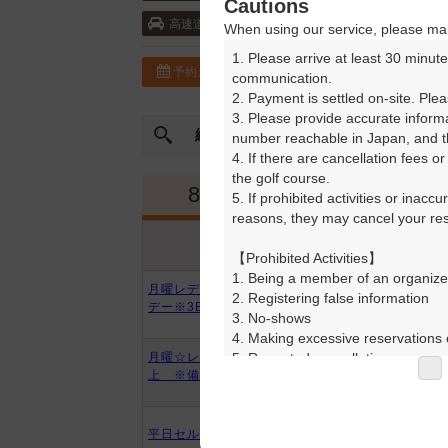
Cautions
東名高速道路・豊田 31km以上 ／東海環
高速道
When using our service, please mak
1. Please arrive at least 30 minute
予約カレンダー
コースガイド
communication.

2. Payment is settled on-site. Plea
3. Please provide accurate inform
絞込み
曜日やスタート時間を指定
number reachable in Japan, and th
4. If there are cancellation fees o
the golf course.

8月
9月
5. If prohibited activities or inacc
reasons, they may cancel your rese
プラン内容
プラン名
アイコンの説明
【Prohibited Activities】

1. Being a member of an organize
月曜レディース・シニアサービス
2. Registering false information

デー※3B以上※要備考
3. No-shows

4. Making excessive reservations o
5. Repeated cancellations

月曜☆レディース優待デー☆3B以
上 ※備考必読
6. Violating laws and regulations

7. Causing inconvenience to others
8. Violating this agreement, as d
平日セルフ☆昼食付※3B以上
9. Any other unauthorized use of