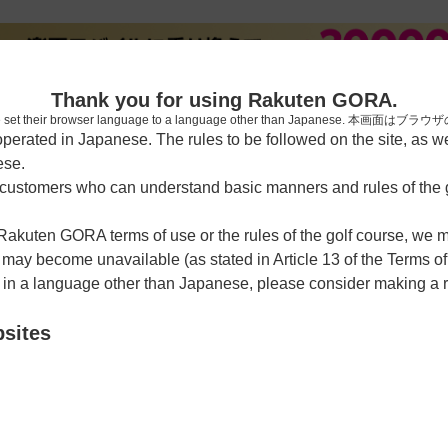
新規
Thank you for using Rakuten GORA.
who have set their browser language to a language other than Japa
rated in Japanese. The rules to be followed on the site, as wel
ese.
習場
レッスン予約
ラウンドレッスン
ショートコース
ゴルフ
ustomers who can understand basic manners and rules of the g
 Rakuten GORA terms of use or the rules of the golf course, we
y become unavailable (as stated in Article 13 of the Terms of
e in a language other than Japanese, please consider making a 
部（愛知県）
bsites
クーポン利用可
チェックイン利用可