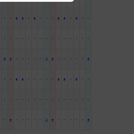
－
－
－
●
●
－
●
－
－
－
●
●
－
●
－
－
－
－
－
－
－
－
－
－
－
－
－
－
－
－
－
－
－
●
●
－
－
－
－
－
□
●
－
－
－
－
－
●
－
－
－
●
●
－
－
－
－
－
●
●
－
●
－
－
－
－
－
－
－
－
－
－
－
－
－
－
－
－
－
－
－
－
●
－
－
－
－
－
□
●
－
－
－
－
－
●