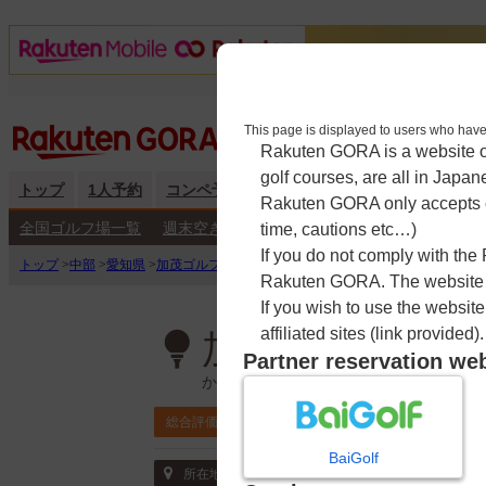
This page is displayed to users 
Rakuten GORA is a website ope
golf courses, are all in Japan
トップ
1人予約
コンペ予約
海外予約
キャンペーン
練
Rakuten GORA only accepts c
全国ゴルフ場一覧
週末空き枠検索
平日空き枠検索
time, cautions etc…)
If you do not comply with the
トップ
>
中部
>
愛知県
>
加茂ゴルフ倶楽部（愛知県）
>
予約カレンダー
Rakuten GORA. The website ma
If you wish to use the websit
affiliated sites (link provided).
加茂ゴルフ倶楽
Partner reservation we
かもごるふくらぶ
4.3
総合評価
ポイント利用可
BaiGolf
〒444-3262 愛知県 豊田市立岩町白土22
所在地