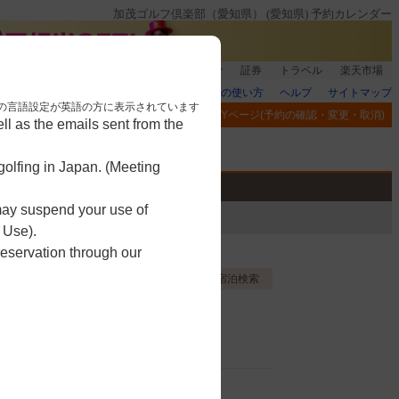
加茂ゴルフ倶楽部（愛知県） (愛知県) 予約カレンダー
登録＆回答で100ポイント!
楽天グループ
証券
トラベル
楽天市場
楽天GORAの使い方
ヘルプ
サイトマップ
nese. 本画面はブラウザの言語設定が英語の方に表示されています
閲覧履歴
お気に入り
MYページ(予約の確認・変更・取消)
l as the emails sent from the
アプリ
競技
ゴルフ用品
olfing in Japan. (Meeting
 may suspend your use of
 Use).
reservation through our
お気に入り登録する
宿泊検索