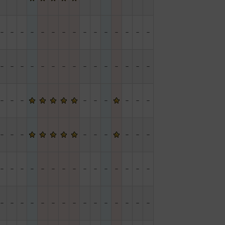
－
－
－
－
－
－
－
－
－
－
－
－
－
－
－
－
－
－
－
－
－
－
－
－
－
－
－
－
－
－
－
－
－
－
－
－
－
－
－
－
－
－
－
－
－
－
－
－
－
－
－
－
－
－
－
－
－
－
－
－
－
－
－
－
－
－
－
－
－
－
－
－
－
－
－
－
－
－