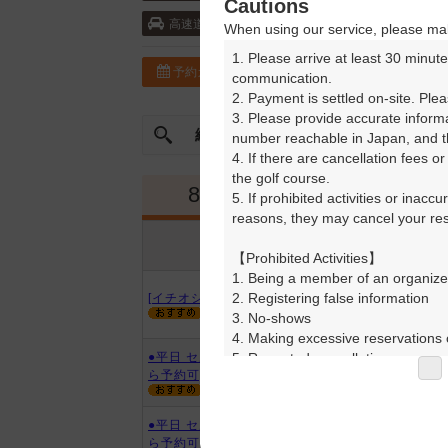
Cautions
中国自動車道・吉川 10km以内
高速道
When using our service, please mak
1. Please arrive at least 30 minute
予約カレンダー
コースガイド
communication.

2. Payment is settled on-site. Plea
3. Please provide accurate inform
絞込み
曜日やスタート時間を指定
number reachable in Japan, and th
4. If there are cancellation fees o
the golf course.

8月
9月
5. If prohibited activities or inacc
reasons, they may cancel your rese
プラン内容
プラン名
アイコンの説明
【Prohibited Activities】

1. Being a member of an organize
2. Registering false information

[イチオシ]極プラン
3. No-shows

4. Making excessive reservations o
5. Repeated cancellations

●平日 セルフ・乗用カート(2名か
ら予約可)
6. Violating laws and regulations

7. Causing inconvenience to others
8. Violating this agreement, as d
●平日 セルフ・乗用カート(3名か
9. Any other unauthorized use of
ら予約可)