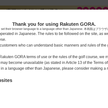
新規
Thank you for using Rakuten GORA.
who have set their browser language to a language other than Japa
rated in Japanese. The rules to be followed on the site, as wel
ese.
習場
レッスン予約
ラウンドレッスン
ショートコース
ゴルフ
ustomers who can understand basic manners and rules of the g
 Rakuten GORA terms of use or the rules of the golf course, we
y become unavailable (as stated in Article 13 of the Terms of
e in a language other than Japanese, please consider making a 
馬コース
bsites
クーポン利用可
チェックイン利用可
-8