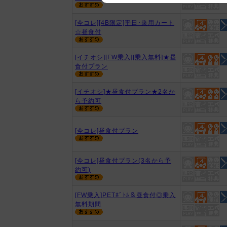
We appreciate your understanding
[今コレ][4B限定]平日･乗用カート
☆昼食付
[イチオシ][FW乗入][乗入無料]★昼
食付プラン
[イチオシ]★昼食付プラン★2名か
ら予約可
[今コレ]昼食付プラン
[今コレ]昼食付プラン(3名から予
約可)
[FW乗入]PETﾎﾞﾄﾙ＆昼食付◎乗入
無料期間