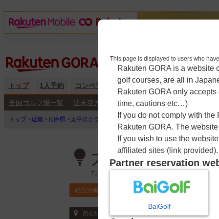
This page is displayed to users 
Rakuten GORA is a website ope
golf courses, are all in Japan
トップ
1人予約
コンペ予約
海外予約
キャンペーン
練
Rakuten GORA only accepts c
全国ゴルフ場一覧
週末空き枠検索
平日空き枠検索
time, cautions etc…)
If you do not comply with the
トップ
>
近畿
>
兵庫県
>
太平洋クラブ有馬コース
>
予約カレンダー
Rakuten GORA. The website ma
If you wish to use the websit
affiliated sites (link provided).
太平洋クラブ有
Partner reservation we
たいへいようくらぶありまこーす
4.4
総合評価
ポイント利用可
BaiGolf
〒673-1242 兵庫県 三木市吉川町奥谷114
所在地