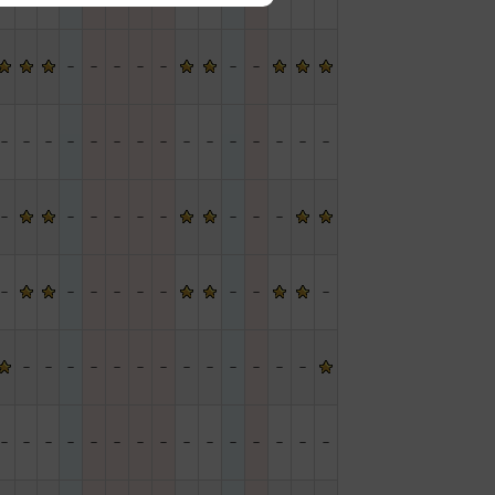
－
－
－
－
－
－
－
－
－
－
－
－
－
－
－
－
－
－
－
－
－
－
－
－
－
－
－
－
－
－
－
－
－
－
－
－
－
－
－
－
－
－
－
－
－
－
－
－
－
－
－
－
－
－
－
－
－
－
－
－
－
－
－
－
－
－
－
－