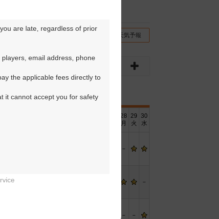
ou are late, regardless of prior 
チコミ
交通情報（地図）
天気予報
 players, email address, phone 
y the applicable fees directly to 
t it cannot accept you for safety 
16
17
18
19
20
21
22
23
24
25
26
27
28
29
30
水
木
金
土
日
月
火
水
木
金
土
日
月
火
水
－
－
－
－
－
－
－
－
－
rvice
－
－
－
－
－
－
－
－
－


－
－
－
－
－
－
－
－
－
－
－
－
－