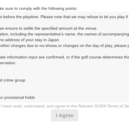
e sure to comply with the following points:
s before the playtime. Please note that we may refuse to let you play if y
コースレイアウト
フォトギャラリー
ドローンギャラリー
ク
se ensure to settle the specified amount at the venue.

ation, including the representative's name, the names of accompanying
して、ご希望のプランを絞り込むことができます。
e address of your stay in Japan.

r other charges due to no-shows or changes on the day of play, please pa
10月
11月
urate information input are confirmed, or if the golf course determines tha
rvation.

1
2
3
4
5
6
7
8
9
10
11
12
13
14
15
9月の料金
火
水
木
金
土
日
月
火
水
木
金
土
日
月
火
d crime group

8,091
円
－
－
－
－
－
10,000
総額
円
r provisional holds

8,546
円
I have read, understand, and agree to the Rakuten GORA Terms of Se
－
－
－
－
－
－
10,500
総額
円
 during play (e.g., delaying play, ignoring rules, manners, or warnings)
I Agree
etermined by our company

8,546
円
 Rakuten GORA, as determined by our company

－
－
－
－
－
－
－
－
－
－
－
－
－