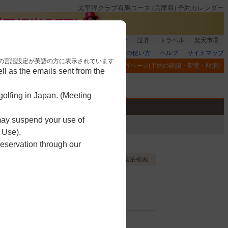
太平洋クラブ有馬コース (兵庫県) 予約カレンダー
登録＆回答で100ポイント!
楽天グループ
証券
トラベル
楽天市場
楽天GORAの使い方
ヘルプ
サイトマップ
nese. 本画面はブラウザの言語設定が英語の方に表示されています
閲覧履歴
お気に入り
MYページ(予約の確認・変更・取消)
l as the emails sent from the
アプリ
競技
ゴルフ用品
olfing in Japan. (Meeting
 may suspend your use of
 Use).
reservation through our
お気に入り登録する
宿泊検索