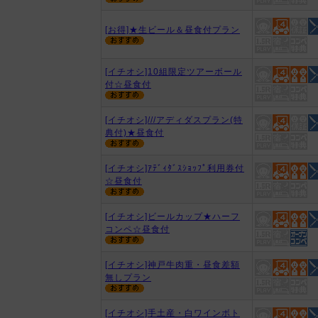
[お得]★生ビール＆昼食付プラン
[イチオシ]10組限定ツアーボール
付☆昼食付
[イチオシ]///アディダスプラン(特
典付)★昼食付
[イチオシ]ｱﾃﾞｨﾀﾞｽｼｮｯﾌﾟ利用券付
☆昼食付
[イチオシ]ビールカップ★ハーフ
コンペ☆昼食付
[イチオシ]神戸牛肉重・昼食差額
無しプラン
[イチオシ]手土産・白ワインボト