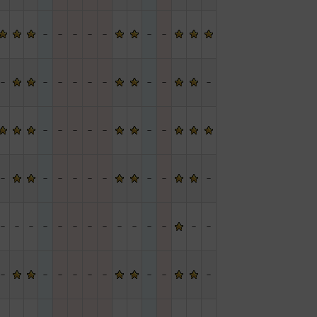
－
－
－
－
－
－
－
－
－
－
－
－
－
－
－
－
－
－
－
－
－
－
－
－
－
－
－
－
－
－
－
－
－
－
－
－
－
－
－
－
－
－
－
－
－
－
－
－
－
－
－
－
－
－
－