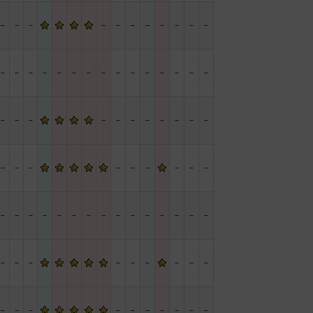
－
－
－
－
－
－
－
－
－
－
－
－
－
－
－
－
－
－
－
－
－
－
－
－
－
－
－
－
－
－
－
－
－
－
－
－
－
－
－
－
－
－
－
－
－
－
－
－
－
－
－
－
－
－
－
－
－
－
－
－
－
－
－
－
－
－
－
－
－
－
－
－
－
－
－
－
－
－
－
－