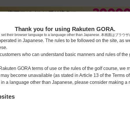
[楽天
Thank you for using Rakuten GORA.
who have set their browser language to a language other than Japa
rated in Japanese. The rules to be followed on the site, as wel
ese.
習場
レッスン予約
ラウンドレッスン
ショートコース
ゴルフ
ustomers who can understand basic manners and rules of the g
 Rakuten GORA terms of use or the rules of the golf course, we
y become unavailable (as stated in Article 13 of the Terms of
e in a language other than Japanese, please consider making a 
倶楽部
bsites
クーポン利用可
チェックイン利用可
野鹿見山109番地