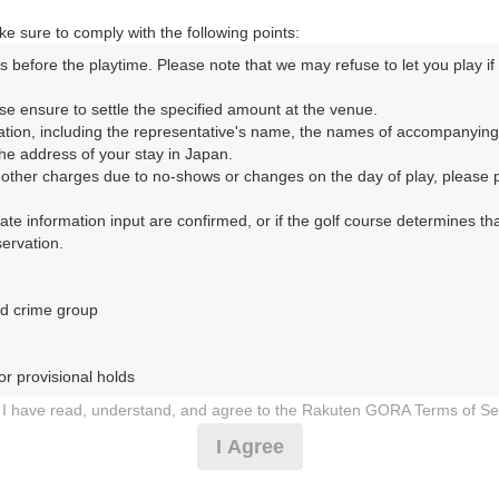
e sure to comply with the following points:
s before the playtime. Please note that we may refuse to let you play if y
コースレイアウト
フォトギャラリー
ドローンギャラリー
ク
se ensure to settle the specified amount at the venue.

ation, including the representative's name, the names of accompanying
して、ご希望のプランを絞り込むことができます。
e address of your stay in Japan.

r other charges due to no-shows or changes on the day of play, please pa
11月
12月
10月
urate information input are confirmed, or if the golf course determines tha
rvation.

1
2
3
4
5
6
7
8
9
10
11
12
13
14
15
1
10月の料金
木
金
土
日
月
火
水
木
金
土
日
月
火
水
木
d crime group

7,046
円
－
－
－
－
－
8,300
総額
円
r provisional holds

7,864
円
I have read, understand, and agree to the Rakuten GORA Terms of Se
－
－
－
－
－
－
－
－
－
9,200
総額
円
 during play (e.g., delaying play, ignoring rules, manners, or warnings)
I Agree
etermined by our company

12,500
円
 Rakuten GORA, as determined by our company

□
□
－
－
□
□
□
□
□
－
－
－
□
□
□
□