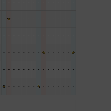
－
－
－
－
－
－
－
－
－
－
－
－
－
－
－
－
－
－
－
－
－
－
－
－
－
－
－
－
－
－
－
－
－
－
－
－
－
－
－
－
－
－
－
－
－
－
－
－
－
－
－
－
－
－
－
－
－
－
－
－
－
－
－
－
－
－
－
－
－
－
－
－
－
－
－
－
－
－
－
－
－
－
－
－
－
－
－
－
－
－
－