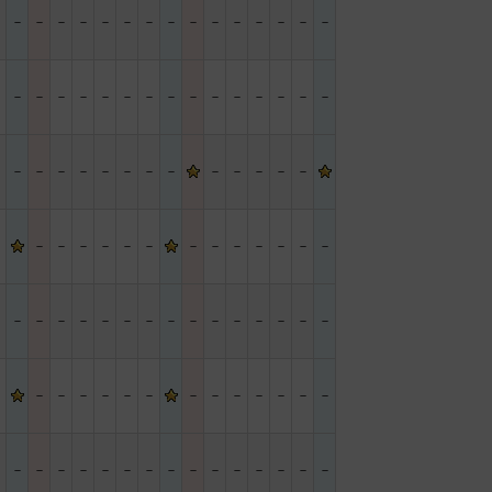
－
－
－
－
－
－
－
－
－
－
－
－
－
－
－
－
－
－
－
－
－
－
－
－
－
－
－
－
－
－
－
－
－
－
－
－
－
－
－
－
－
－
－
－
－
－
－
－
－
－
－
－
－
－
－
－
－
－
－
－
－
－
－
－
－
－
－
－
－
－
－
－
－
－
－
－
－
－
－
－
－
－
－
－
－
－
－
－
－
－
－
－
－
－
－
－
－
－
－
－
－
－
－
－
－
－