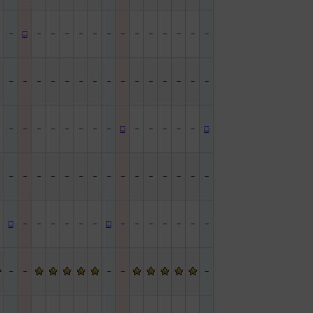
－
－
□
－
－
－
－
－
－
－
－
－
－
－
－
－
－
－
－
－
－
－
－
－
－
－
－
－
－
－
－
－
－
－
－
－
－
－
－
－
－
□
－
－
－
－
－
□
－
－
－
－
－
－
－
－
－
－
－
－
－
－
－
－
－
□
－
－
－
－
－
－
□
－
－
－
－
－
－
－
－
－
－
－
－