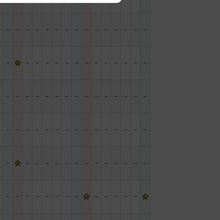
－
－
－
－
－
－
－
－
－
－
－
－
－
－
－
－
－
－
－
－
－
－
－
－
－
－
－
－
－
－
－
－
－
－
－
－
－
－
－
－
－
－
－
－
－
－
－
－
－
－
－
－
－
－
－
－
－
－
－
－
－
－
－
－
－
－
－
－
－
－
－
－
－
－
－
－
－
－
－
－
－
－
－
－
－
－
－
－
－
－
－
－