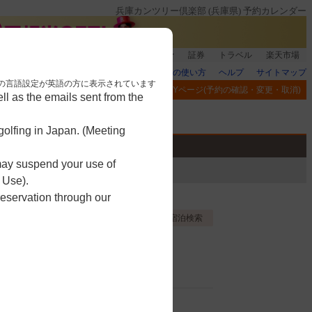
兵庫カンツリー倶楽部 (兵庫県) 予約カレンダー
銀行]もれなく1000ポイント
楽天グループ
証券
トラベル
楽天市場
楽天GORAの使い方
ヘルプ
サイトマップ
nese. 本画面はブラウザの言語設定が英語の方に表示されています
閲覧履歴
お気に入り
MYページ(予約の確認・変更・取消)
l as the emails sent from the
アプリ
競技
ゴルフ用品
olfing in Japan. (Meeting
 may suspend your use of
 Use).
reservation through our
お気に入り登録する
宿泊検索