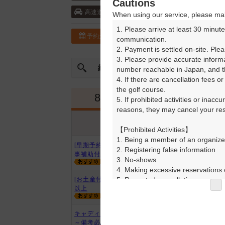
Cautions
阪神高速道路・箕谷ランプ 5km以内
高速道
When using our service, please mak
1. Please arrive at least 30 minute
予約カレンダー
コースガイド
communication.

2. Payment is settled on-site. Plea
3. Please provide accurate inform
絞込み
曜日やスタート時間を指定
number reachable in Japan, and th
4. If there are cancellation fees o
the golf course.

8月
9月
5. If prohibited activities or inacc
reasons, they may cancel your rese
プラン内容
プラン名
アイコンの説明
【Prohibited Activities】

1. Being a member of an organize
[早期予約][3B以上]平日セルフ☆食
2. Registering false information

事補助付
3. No-shows

4. Making excessive reservations o
5. Repeated cancellations

[お土産付]平日☆食事補助付☆3B
以上
6. Violating laws and regulations

7. Causing inconvenience to others
8. Violating this agreement, as d
キャディ☆平日☆食事補助付☆3B
9. Any other unauthorized use of
～備考必読