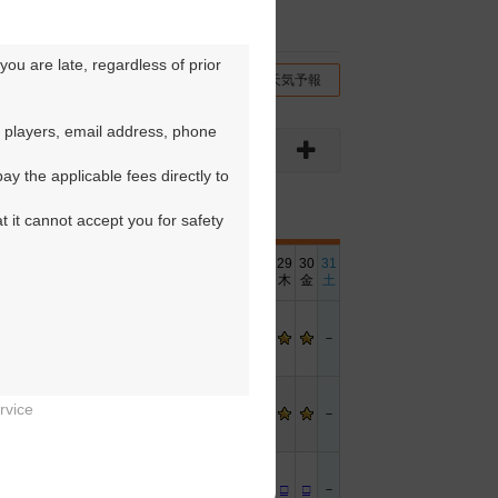
ou are late, regardless of prior 
チコミ
交通情報（地図）
天気予報
 players, email address, phone 
y the applicable fees directly to 
t it cannot accept you for safety 
6
17
18
19
20
21
22
23
24
25
26
27
28
29
30
31
金
土
日
月
火
水
木
金
土
日
月
火
水
木
金
土
－
－
－
－
－
rvice
－
－
－
－
－
－
－
－
－


－
－
□
□
□
□
□
－
－
□
□
□
□
□
－