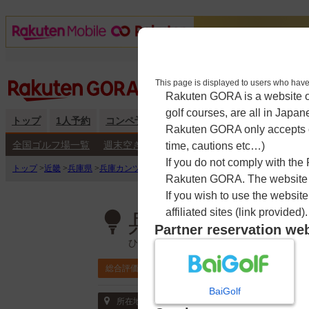
This page is displayed to users 
Rakuten GORA is a website ope
golf courses, are all in Japan
トップ
1人予約
コンペ予約
海外予約
キャンペーン
練
Rakuten GORA only accepts c
全国ゴルフ場一覧
週末空き枠検索
平日空き枠検索
time, cautions etc…)
If you do not comply with the
トップ
>
近畿
>
兵庫県
>
兵庫カンツリー倶楽部
>
予約カレンダー
Rakuten GORA. The website ma
If you wish to use the websit
affiliated sites (link provided).
兵庫カンツリー
Partner reservation we
ひょうごかんつりーくらぶ
4.0
総合評価
ポイント利用可
BaiGolf
〒651-1252 兵庫県 神戸市北区山田町原
所在地