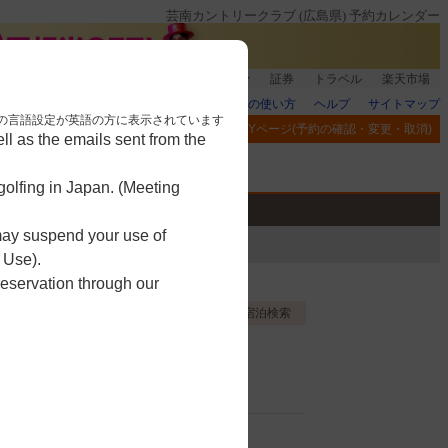
芸南カントリークラブ (広島県) 予約カレンダー
登録＆回答で100ポイント!
楽天グループ
証券
トラベル
楽天市場
楽天GORAの使い方
ヘルプ
サイトマップ
nese. 本画面はブラウザの言語設定が英語の方に表示されています
閲覧履歴
お気に入り
MYページ(予約の確認・変更・取消)
l as the emails sent from the
アプリ
競技
ゴルフ用品
olfing in Japan. (Meeting
 may suspend your use of
 Use).
reservation through our
お気に入り登録する
宿泊検索