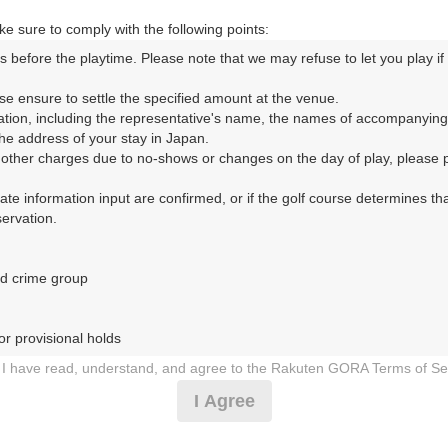
e sure to comply with the following points:
s before the playtime. Please note that we may refuse to let you play if y
コースレイアウト
フォトギャラリー
ドローンギャラリー
ク
se ensure to settle the specified amount at the venue.

ation, including the representative's name, the names of accompanying
して、ご希望のプランを絞り込むことができます。
e address of your stay in Japan.

r other charges due to no-shows or changes on the day of play, please pa
10月
urate information input are confirmed, or if the golf course determines tha
rvation.

1
2
3
4
5
6
7
8
9
10
11
12
13
14
15
1
8月の料金
土
日
月
火
水
木
金
土
日
月
火
水
木
金
土
d crime group

8,687
円
－
－
－
－
－
－
－
－
－
○
－
－
－
－
－
10,500
総額
円
r provisional holds

10,050
円
I have read, understand, and agree to the Rakuten GORA Terms of Se
－
－
－
－
－
－
－
－
－
－
－
○
○
○
－
12,000
総額
円
 during play (e.g., delaying play, ignoring rules, manners, or warnings)
I Agree
etermined by our company

14,596
円
 Rakuten GORA, as determined by our company

－
－
－
－
－
－
－
－
－
－
○
－
－
－
○
○