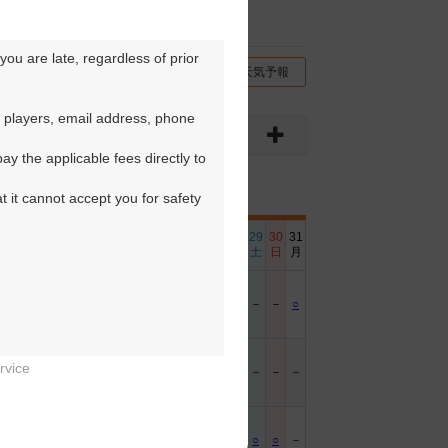
ou are late, regardless of prior 
チコミ
交通情報（地図）
天気予報
 players, email address, phone 
y the applicable fees directly to 
t it cannot accept you for safety 
6
17
18
19
20
21
22
23
24
25
26
27
28
29
30
31
日
月
火
水
木
金
土
日
月
火
水
木
金
土
日
月
－
○
－
－
－
－
－
－
－
－
－
－
－
－
－
○
rvice
－
－
－
○
－
－
－
－
－
－
○
－
－
－
－
－


－
－
－
－
－
○
－
－
－
－
－
－
○
○
－