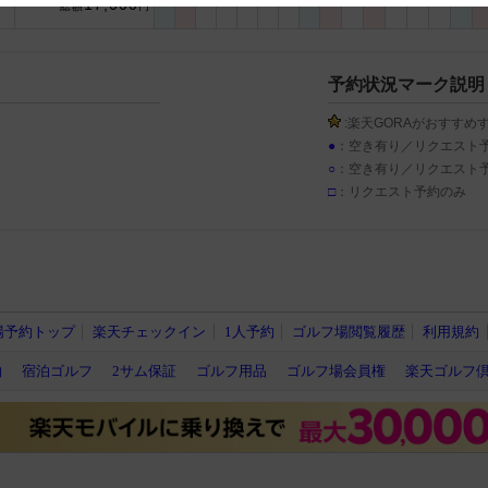
17,000
総額
円
 and cooperation regarding the above points.
予約状況マーク説明
:楽天GORAがおすすめ
●
：空き有り／リクエスト
○
：空き有り／リクエスト
□
：リクエスト予約のみ
場予約トップ
楽天チェックイン
1人予約
ゴルフ場閲覧履歴
利用規約
約
宿泊ゴルフ
2サム保証
ゴルフ用品
ゴルフ場会員権
楽天ゴルフ