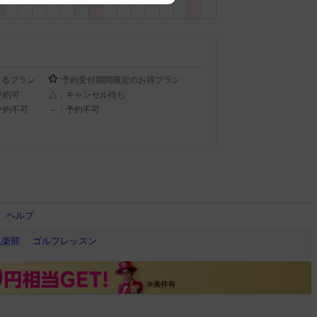
するプラン
:予約受付期間限定のお得プラン
予約可
△
：キャンセル待ち
予約不可
－
：予約不可
ヘルプ
倶楽部
ゴルフレッスン