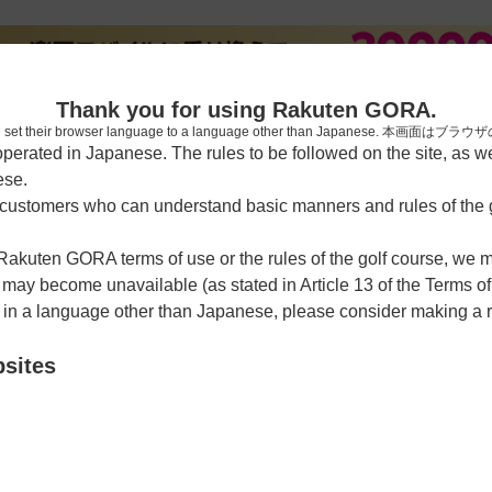
新規
Thank you for using Rakuten GORA.
who have set their browser language to a language other than Japa
rated in Japanese. The rules to be followed on the site, as wel
ese.
習場
レッスン予約
ラウンドレッスン
ショートコース
ゴルフ
ustomers who can understand basic manners and rules of the g
 Rakuten GORA terms of use or the rules of the golf course, we
y become unavailable (as stated in Article 13 of the Terms of
e in a language other than Japanese, please consider making a 
クラブ
bsites
クーポン利用可
チェックイン利用可