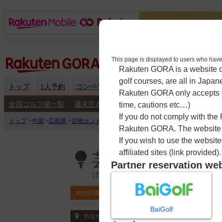
This page is displayed to users 
Rakuten GORA is a website ope
golf courses, are all in Japan
トップ
1人予約
コンペ予約
海外予約
キャンペーン
練
Rakuten GORA only accepts c
全国ゴルフ場一覧
週末空き枠検索
平日空き枠検索
time, cautions etc…)
If you do not comply with the
トップ
>
中国
>
広島県
>
芸南カントリークラブ
>
予約カレンダー
Rakuten GORA. The website ma
If you wish to use the websit
affiliated sites (link provided).
芸南カントリー
Partner reservation we
げいなんかんとりーくらぶ
4.4
総合評価
ポイント利用可
BaiGolf
〒738-0205 広島県 廿日市市玖島235
所在地