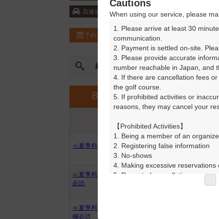
Cautions
山陽自動車道・五日市 25km以内
高速道
When using our service, please mak
1. Please arrive at least 30 minute
予約カレンダー
コースガイド
communication.

2. Payment is settled on-site. Plea
3. Please provide accurate inform
絞込み
曜日やスタート時間を指定
number reachable in Japan, and th
4. If there are cancellation fees o
the golf course.

9月
8月
5. If prohibited activities or inacc
reasons, they may cancel your rese
プラン内容
プラン名
アイコンの説明
【Prohibited Activities】

1. Being a member of an organize
2. Registering false information

≪夏季料金≫月曜サービスデー
3. No-shows

4. Making excessive reservations o
5. Repeated cancellations

≪夏季料金≫平日セルフ※備考欄
必読
6. Violating laws and regulations

7. Causing inconvenience to others
8. Violating this agreement, as d
≪夏季料金≫土日祝セルフ※備考
9. Any other unauthorized use of
欄必読