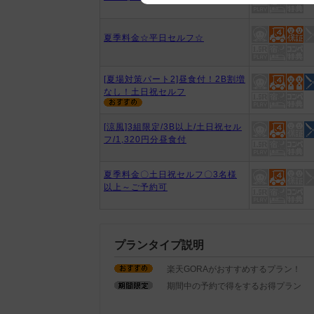
We appreciate your understanding
夏季料金☆平日セルフ☆
[夏場対策パート2]昼食付！2B割増
なし！土日祝セルフ
[涼風]3組限定/3B以上/土日祝セル
フ/1,320円分昼食付
夏季料金〇土日祝セルフ〇3名様
以上～ご予約可
プランタイプ説明
楽天GORAがおすすめするプラン！
期間中の予約で得をするお得プラン