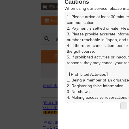
Cautions
東北自動車道・泉 10km以内 ／東北自動車
高速道
When using our service, please mak
1. Please arrive at least 30 minute
予約カレンダー
コースガイド
communication.

2. Payment is settled on-site. Plea
3. Please provide accurate inform
絞込み
曜日やスタート時間を指定
number reachable in Japan, and th
4. If there are cancellation fees o
the golf course.

9月
8月
5. If prohibited activities or inacc
reasons, they may cancel your rese
プラン内容
プラン名
アイコンの説明
【Prohibited Activities】

1. Being a member of an organize
2. Registering false information

夏季料金◆月曜セルフ◆
3. No-shows

4. Making excessive reservations o
5. Repeated cancellations

[夏場対策パート2]昼食付！2B割増
なし！平日セルフ
6. Violating laws and regulations

7. Causing inconvenience to others
8. Violating this agreement, as d
[涼風]5組限定/3B以上～/平日セル
9. Any other unauthorized use of
フ☆1,320円分昼食付