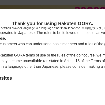
[楽天
Thank you for using Rakuten GORA.
who have set their browser language to a language other than Japa
rated in Japanese. The rules to be followed on the site, as wel
ese.
習場
レッスン予約
ラウンドレッスン
ショートコース
ゴルフ
ustomers who can understand basic manners and rules of the g
 Rakuten GORA terms of use or the rules of the golf course, we
y become unavailable (as stated in Article 13 of the Terms of
e in a language other than Japanese, please consider making a 
クラブ
bsites
クーポン利用可
チェックイン利用可
1