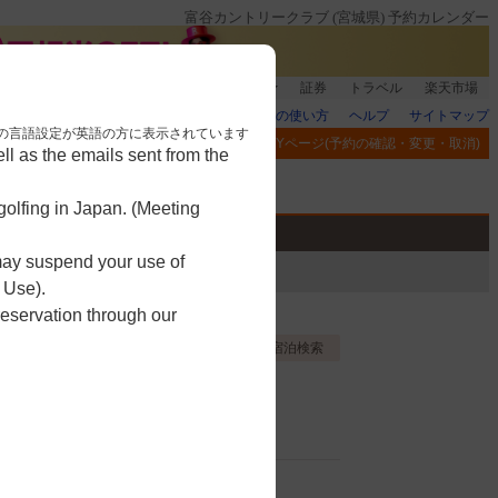
富谷カントリークラブ (宮城県) 予約カレンダー
銀行]もれなく1000ポイント
楽天グループ
証券
トラベル
楽天市場
楽天GORAの使い方
ヘルプ
サイトマップ
nese. 本画面はブラウザの言語設定が英語の方に表示されています
閲覧履歴
お気に入り
MYページ(予約の確認・変更・取消)
l as the emails sent from the
アプリ
競技
ゴルフ用品
olfing in Japan. (Meeting
 may suspend your use of
 Use).
reservation through our
お気に入り登録する
宿泊検索