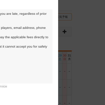
ou are late, regardless of prior 
チコミ
交通情報（地図）
天気予報
 players, email address, phone 
y the applicable fees directly to 
t it cannot accept you for safety 
6
17
18
19
20
21
22
23
24
25
26
27
28
29
30
31
日
月
火
水
木
金
土
日
月
火
水
木
金
土
日
月
－
○
－
－
－
－
－
－
○
－
－
－
－
－
－
－
rvice
－
－
－
－
－
－
－


－
○
○
○
○
－
－
－
○
○
○
○
○
－
－
－