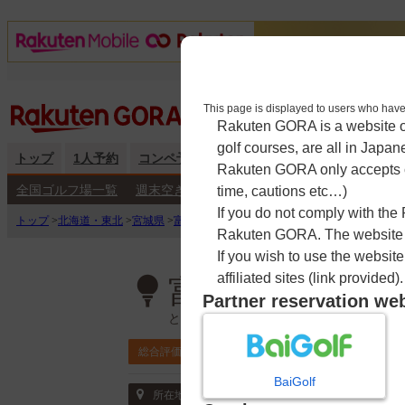
This page is displayed to users 
Rakuten GORA is a website ope
golf courses, are all in Japan
トップ
1人予約
コンペ予約
海外予約
キャンペーン
練
Rakuten GORA only accepts c
全国ゴルフ場一覧
週末空き枠検索
平日空き枠検索
time, cautions etc…)
If you do not comply with the
トップ
>
北海道・東北
>
宮城県
>
富谷カントリークラブ
>
予約カレンダー
Rakuten GORA. The website ma
If you wish to use the websit
affiliated sites (link provided).
富谷カントリー
Partner reservation we
とみやかんとりーくらぶ
3.7
総合評価
ポイント利用可
BaiGolf
〒981-3302 宮城県 富谷市三ノ関狼沢73-
所在地