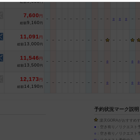
9,000
総額
円
 and cooperation regarding the above points.
7,600
円
－
－
－
－
－
－
－
－
－
－
－
○
○
○
－
9,160
総額
円
11,091
円
－
－
－
－
－
－
－
－
－
－
－
－
－
13,000
総額
円
11,546
円
－
－
－
－
－
－
－
－
－
－
○
－
－
－
○
○
13,500
総額
円
12,173
円
－
－
－
－
－
－
－
－
－
－
○
－
－
－
○
○
14,190
総額
円
予約状況マーク説明
:楽天GORAがおすすめ
●
：空き有り／リクエスト
○
：空き有り／リクエスト