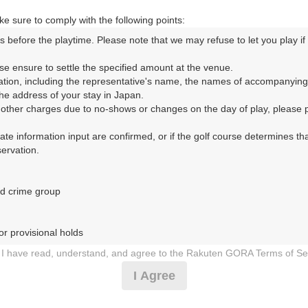
道・大和 10km以内
e sure to comply with the following points:
s before the playtime. Please note that we may refuse to let you play if y
コースレイアウト
フォトギャラリー
ドローンギャラリー
ク
se ensure to settle the specified amount at the venue.

ation, including the representative's name, the names of accompanying
して、ご希望のプランを絞り込むことができます。
e address of your stay in Japan.

r other charges due to no-shows or changes on the day of play, please pa
10月
11月
urate information input are confirmed, or if the golf course determines tha
rvation.

1
2
3
4
5
6
7
8
9
10
11
12
13
14
15
1
8月の料金
土
日
月
火
水
木
金
土
日
月
火
水
木
金
土
d crime group

6,100
円
－
－
－
－
－
－
－
－
－
－
－
－
－
－
－
7,510
総額
円
r provisional holds

7,273
円
I have read, understand, and agree to the Rakuten GORA Terms of Se
－
－
－
－
－
－
－
－
－
－
－
－
8,800
総額
円
 during play (e.g., delaying play, ignoring rules, manners, or warnings)
I Agree
etermined by our company

7,455
円
 Rakuten GORA, as determined by our company

－
－
－
－
－
－
－
－
－
－
－
○
○
－
－