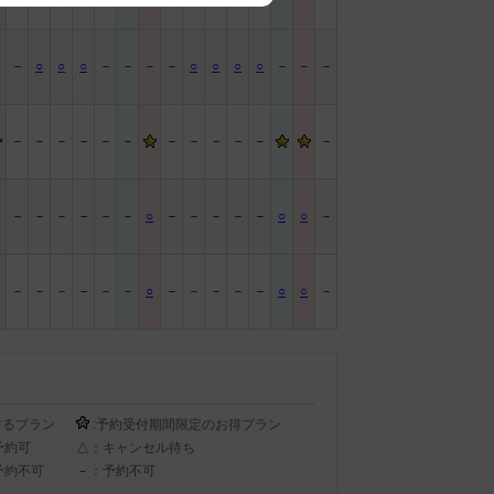
－
－
○
○
○
－
－
－
－
○
○
○
○
－
－
－
－
－
－
－
－
－
－
－
－
－
－
－
－
－
－
－
－
－
○
－
－
－
－
－
○
○
－
－
－
－
－
－
－
○
－
－
－
－
－
○
○
－
するプラン
:予約受付期間限定のお得プラン
予約可
△
：キャンセル待ち
予約不可
－
：予約不可