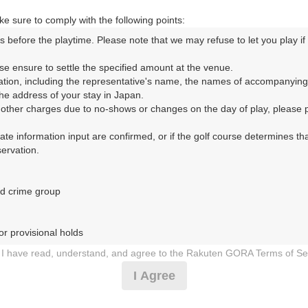
e sure to comply with the following points:
s before the playtime. Please note that we may refuse to let you play if y
se ensure to settle the specified amount at the venue.

コースレイアウト
フォトギャラリー
ドローンギャラリー
ク
ation, including the representative's name, the names of accompanying
e address of your stay in Japan.

r other charges due to no-shows or changes on the day of play, please pa
して、ご希望のプランを絞り込むことができます。
urate information input are confirmed, or if the golf course determines tha
rvation.

10月
11月
12月
1月
d crime group

1
2
3
4
5
6
7
8
9
10
11
12
13
14
15
1
1月の料金
金
土
日
月
火
水
木
金
土
日
月
火
水
木
金
16,350
r provisional holds

円
－
－
－
－
○
○
○
○
－
－
－
－
－
－
－
18,990
総額
円
I have read, understand, and agree to the Rakuten GORA Terms of Se
 during play (e.g., delaying play, ignoring rules, manners, or warnings)
I Agree
17,260
円
－
－
－
－
○
○
○
○
－
－
－
－
－
－
－
etermined by our company

19,990
総額
円
 Rakuten GORA, as determined by our company
