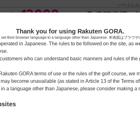
パームヒル
[楽天
Thank you for using Rakuten GORA.
who have set their browser language to a language other than Japa
rated in Japanese. The rules to be followed on the site, as wel
ese.
習場
レッスン予約
ラウンドレッスン
ショートコース
ゴルフ
ustomers who can understand basic manners and rules of the g
 Rakuten GORA terms of use or the rules of the golf course, we
ア・ゴルフ】
>
予約カレンダー
y become unavailable (as stated in Article 13 of the Terms of
e in a language other than Japanese, please consider making a 
ルフリゾートクラブ【アコ
bsites
】
クーポン利用可