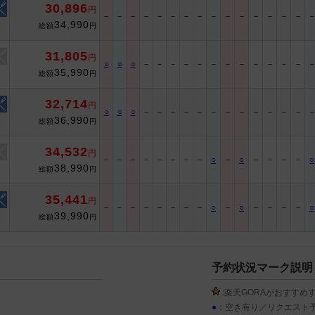
30,896
円
－
－
－
－
－
－
－
－
－
－
－
－
－
－
－
34,990
総額
円
31,805
円
○
○
○
－
－
－
－
－
－
－
－
－
－
－
－
35,990
総額
円
32,714
円
○
○
○
－
－
－
－
－
－
－
－
－
－
－
－
36,990
総額
円
34,532
円
－
－
－
－
－
－
－
－
○
－
○
－
－
－
－
○
38,990
総額
円
35,441
円
－
－
－
－
－
－
－
－
○
－
○
－
－
－
－
○
39,990
総額
円
予約状況マーク説明
:楽天GORAがおすすめ
●
：空き有り／リクエスト