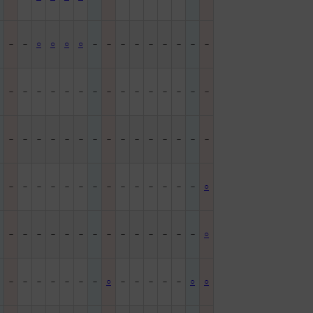
－
－
－
○
○
○
○
－
－
－
－
－
－
－
－
－
－
－
－
－
－
－
－
－
－
－
－
－
－
－
－
－
－
－
－
－
－
－
－
－
－
－
－
－
－
－
－
－
－
－
－
－
－
－
－
－
－
－
－
－
－
－
－
○
－
－
－
－
－
－
－
－
－
－
－
－
－
－
－
○
－
－
－
－
－
－
－
－
○
－
－
－
－
－
○
○