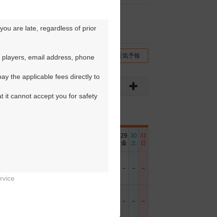
ou are late, regardless of prior 
チコミ
交通情報（地図）
天気予報
 players, email address, phone 
y the applicable fees directly to 
t it cannot accept you for safety 
6
17
18
19
20
21
22
23
24
25
26
27
28
29
30
31
土
日
月
火
水
木
金
土
日
月
火
水
木
金
土
日
－
－
－
－
－
－
－
－
－
－
－
－
－
－
－
－
rvice


－
－
－
－
－
－
－
－
－
－
－
－
－
－
－
－