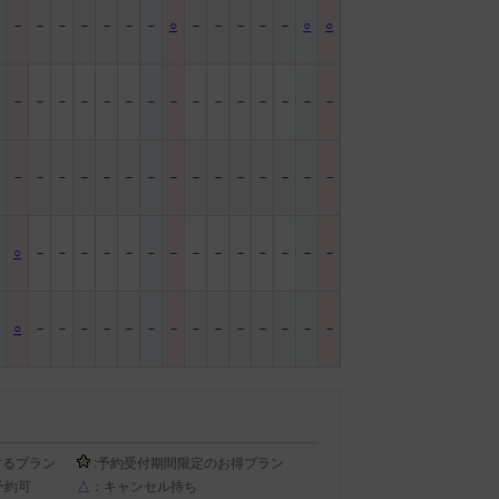
－
－
－
－
－
－
－
－
○
－
－
－
－
－
○
○
－
－
－
－
－
－
－
－
－
－
－
－
－
－
－
－
－
－
－
－
－
－
－
－
－
－
－
－
－
－
－
－
○
－
－
－
－
－
－
－
－
－
－
－
－
－
－
○
－
－
－
－
－
－
－
－
－
－
－
－
－
－
するプラン
:予約受付期間限定のお得プラン
予約可
△
：キャンセル待ち