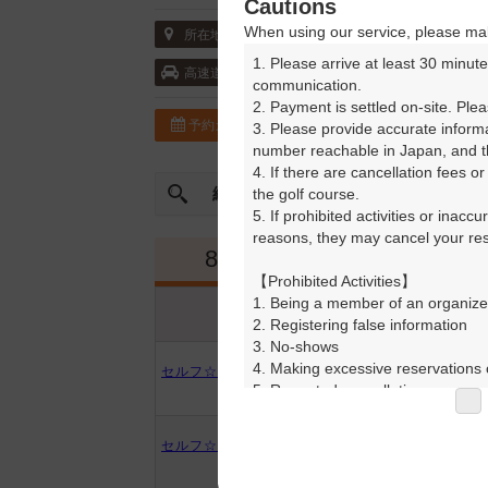
Cautions
When using our service, please mak
〒901-0323 沖縄県 糸満市字新垣762
所在地
1. Please arrive at least 30 minute
那覇空港自動車道・南風原南 10km以内
高速道
communication.

2. Payment is settled on-site. Plea
予約カレンダー
コースガイド
3. Please provide accurate inform
number reachable in Japan, and th
4. If there are cancellation fees o
絞込み
the golf course.

曜日やスタート時間を指定
5. If prohibited activities or inacc
reasons, they may cancel your rese
8月
9月
【Prohibited Activities】

1. Being a member of an organize
プラン内容
プラン名
2. Registering false information

アイコンの説明
3. No-shows

4. Making excessive reservations o
セルフ☆昼食補助無※要備考
5. Repeated cancellations

6. Violating laws and regulations

7. Causing inconvenience to others
セルフ☆昼食補助付※要備考
8. Violating this agreement, as d
9. Any other unauthorized use of