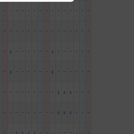
－
－
－
－
－
－
－
－
－
－
－
－
－
－
－
－
－
－
－
－
－
－
－
－
－
－
－
－
－
－
－
－
－
－
○
－
－
－
－
－
－
○
－
－
－
－
－
－
－
－
○
－
－
－
－
－
－
○
－
－
－
－
－
－
－
－
－
－
－
－
－
－
－
－
○
○
○
－
－
－
－
－
－
－
－
－
－
－
－
－
○
○
○
－
－
－
－
－
－
○
○
○
○
－
－
－
－
－
－
－
－
－