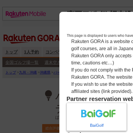
This page is displayed to users 
Rakuten GORA is a website ope
golf courses, are all in Japan
トップ
1人予約
コンペ予約
海外予約
キャンペーン
練
Rakuten GORA only accepts c
全国ゴルフ場一覧
週末空き枠検索
平日空き枠検索
time, cautions etc…)
If you do not comply with the
トップ
>
九州・沖縄
>
沖縄県
>
パームヒルズゴルフリゾートクラブ【アコーディ
Rakuten GORA. The website ma
If you wish to use the websit
affiliated sites (link provided).
パームヒルズゴ
Partner reservation we
ディア・ゴルフ
ぱーむひるずごるふりぞーとくらぶ
BaiGolf
3.5
総合評価
ポイント利用可