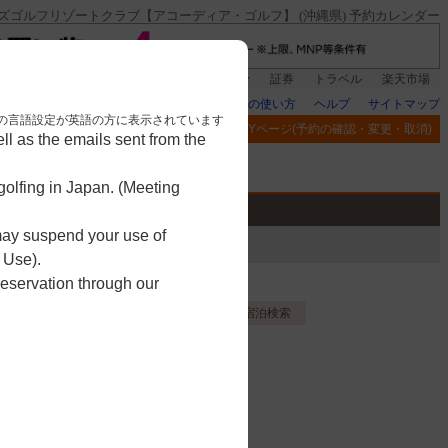
ズゴルフリゾートクラブ【アコーディア・ゴルフ】 (沖縄県) 予約カレンダー
銀行]もれなく1000ポイント
楽天グループ
証券
トラベル
楽天市場
楽天GORAの使い方
ヘルプ
サイトマップ
nese. 本画面はブラウザの言語設定が英語の方に表示されています
閲覧履歴
お気に入り
MYページ(予約の確認・変更・取消)
l as the emails sent from the
アプリ
競技
ゴルフ用品
olfing in Japan. (Meeting
 may suspend your use of
 Use).
reservation through our
ー
お気に入り登録する
宿泊検索