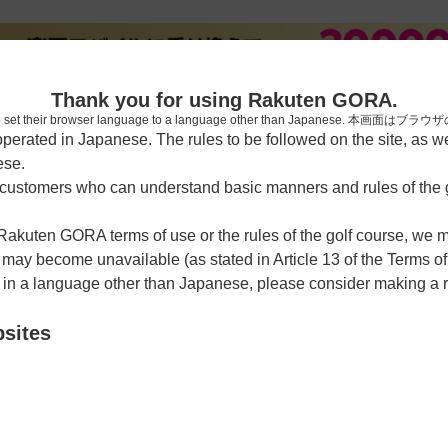
[楽天
Thank you for using Rakuten GORA.
who have set their browser language to a language other than Japa
rated in Japanese. The rules to be followed on the site, as wel
ese.
習場
レッスン予約
ラウンドレッスン
ショートコース
ゴルフ
ustomers who can understand basic manners and rules of the g
 Rakuten GORA terms of use or the rules of the golf course, we
y become unavailable (as stated in Article 13 of the Terms of
e in a language other than Japanese, please consider making a 
ークラブ
bsites
クーポン利用可