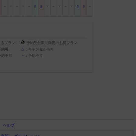
－
－
－
－
－
－
○
○
－
－
－
－
－
○
○
－
するプラン
:予約受付期間限定のお得プラン
予約可
△
：キャンセル待ち
予約不可
－
：予約不可
ヘルプ