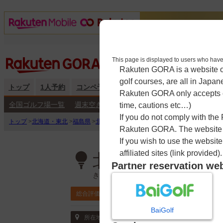
This page is displayed to users 
Rakuten GORA is a website ope
golf courses, are all in Japan
トップ
1人予約
コンペ予約
海外予約
キャンペーン
練
Rakuten GORA only accepts c
全国ゴルフ場一覧
週末空き枠検索
平日空き枠検索
time, cautions etc…)
If you do not comply with the
トップ
>
北海道・東北
>
福島県
>
北郡山カントリークラブ
>
予約カレンダー
Rakuten GORA. The website ma
If you wish to use the websit
affiliated sites (link provided).
北郡山カントリ
Partner reservation we
きたこおりやまかんとりーくらぶ
3.3
総合評価
ポイント利用可
BaiGolf
〒969-1101 福島県 本宮市高木字赤木277
所在地