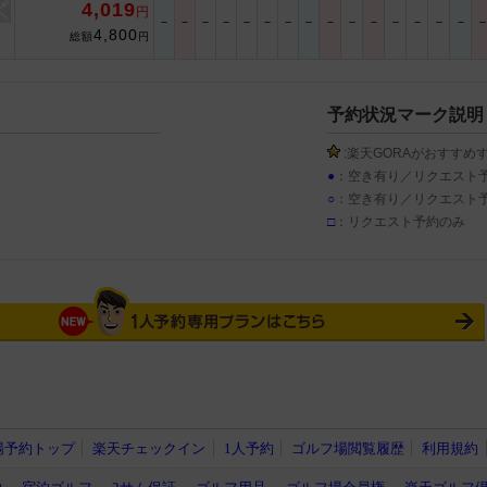
4,019
円
－
－
－
－
－
－
－
－
－
－
－
－
－
－
－
4,800
総額
円
予約状況マーク説明
:楽天GORAがおすすめ
●
：空き有り／リクエスト
○
：空き有り／リクエスト
□
：リクエスト予約のみ
場予約トップ
楽天チェックイン
1人予約
ゴルフ場閲覧履歴
利用規約