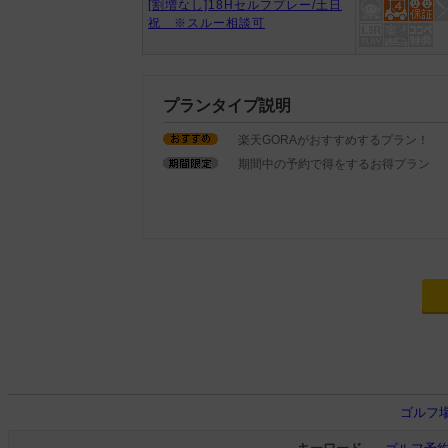
[割増なし]18Hセルフプレー/土日
祝 ※スルー相談可
プランタイプ説明
楽天GORAがおすすめするプラン！
期間中の予約で得をするお得プラン
ゴルフ