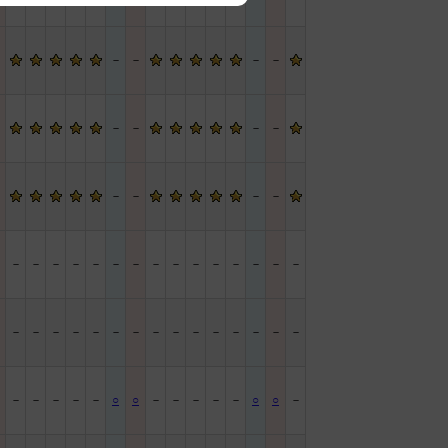
－
－
－
－
－
－
－
－
－
－
－
－
－
－
－
－
－
－
－
－
－
－
－
－
－
－
－
－
－
－
－
－
－
－
－
－
－
－
－
－
－
－
－
－
－
－
－
－
－
－
－
○
○
－
－
－
－
－
○
○
－