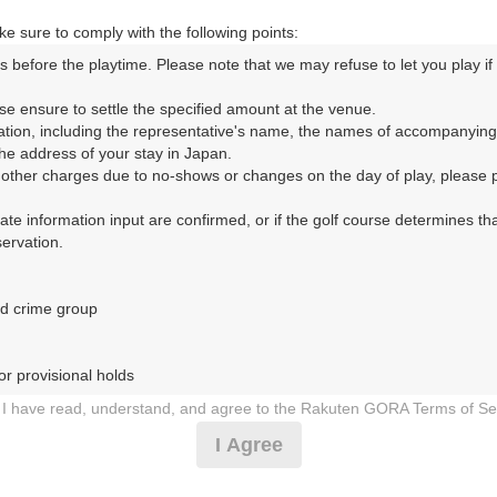
e sure to comply with the following points:
s before the playtime. Please note that we may refuse to let you play if y
コースレイアウト
フォトギャラリー
ドローンギャラリー
ク
se ensure to settle the specified amount at the venue.

ation, including the representative's name, the names of accompanying
して、ご希望のプランを絞り込むことができます。
e address of your stay in Japan.

r other charges due to no-shows or changes on the day of play, please pa
10月
11月
12月
urate information input are confirmed, or if the golf course determines tha
rvation.

1
2
3
4
5
6
7
8
9
10
11
12
13
14
15
1
8月の料金
土
日
月
火
水
木
金
土
日
月
火
水
木
金
土
d crime group

2,087
円
－
－
－
－
－
－
－
－
－
－
－
－
－
－
－
2,500
総額
円
r provisional holds

2,814
円
I have read, understand, and agree to the Rakuten GORA Terms of Se
－
－
－
－
－
－
－
－
－
－
－
－
－
－
－
3,300
総額
円
 during play (e.g., delaying play, ignoring rules, manners, or warnings)
I Agree
etermined by our company

3,382
円
 Rakuten GORA, as determined by our company

－
－
－
－
－
－
－
－
－
－
－
－
－
－
－