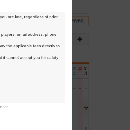
ou are late, regardless of prior 
チコミ
交通情報（地図）
天気予報
 players, email address, phone 
y the applicable fees directly to 
t it cannot accept you for safety 
6
17
18
19
20
21
22
23
24
25
26
27
28
29
30
31
日
月
火
水
木
金
土
日
月
火
水
木
金
土
日
月
－
○
○
○
○
○
－
－
○
○
○
○
○
－
－
○
rvice
－
－
－
－
－


－
○
○
○
○
○
－
－
○
○
○
○
○
－
－
○