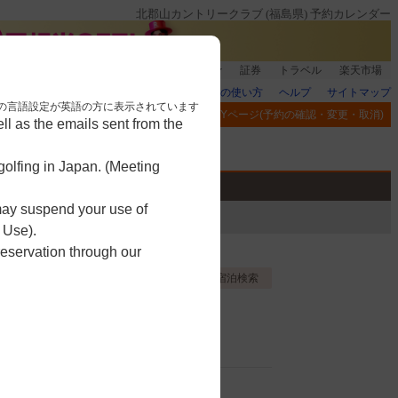
北郡山カントリークラブ (福島県) 予約カレンダー
銀行]もれなく1000ポイント
楽天グループ
証券
トラベル
楽天市場
楽天GORAの使い方
ヘルプ
サイトマップ
nese. 本画面はブラウザの言語設定が英語の方に表示されています
閲覧履歴
お気に入り
MYページ(予約の確認・変更・取消)
l as the emails sent from the
アプリ
競技
ゴルフ用品
olfing in Japan. (Meeting
 may suspend your use of
 Use).
reservation through our
お気に入り登録する
宿泊検索