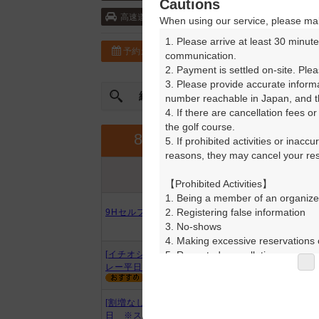
Cautions
東北自動車道・本宮 5km以内
高速道
When using our service, please mak
1. Please arrive at least 30 minute
予約カレンダー
コースガイド
communication.

2. Payment is settled on-site. Plea
3. Please provide accurate inform
絞込み
曜日やスタート時間を指定
number reachable in Japan, and th
4. If there are cancellation fees o
the golf course.

9月
8月
5. If prohibited activities or inacc
reasons, they may cancel your rese
プラン内容
プラン名
アイコンの説明
【Prohibited Activities】

1. Being a member of an organize
2. Registering false information

9Hセルフプレー/平日
3. No-shows

4. Making excessive reservations o
5. Repeated cancellations

[イチオシ]1人確約・9Hセルフプ
レー平日
6. Violating laws and regulations

7. Causing inconvenience to others
8. Violating this agreement, as d
[割増なし]18Hセルフプレー/平
9. Any other unauthorized use of
日 ※スルー相談可