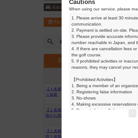
Cautions
長野自動車道・塩尻 15km以内
高速道
When using our service, please mak
1. Please arrive at least 30 minute
予約カレンダー
コースガイド
communication.

2. Payment is settled on-site. Plea
3. Please provide accurate inform
絞込み
曜日やスタート時間を指定
number reachable in Japan, and th
4. If there are cancellation fees o
the golf course.

9月
8月
5. If prohibited activities or inacc
reasons, they may cancel your rese
プラン内容
プラン名
アイコンの説明
【Prohibited Activities】

1. Being a member of an organize
【１名様から大歓迎！】平日☆回
2. Registering false information

り放題
3. No-shows

4. Making excessive reservations o
5. Repeated cancellations

【１名様から大歓迎！】平日☆早
朝から回り放題
6. Violating laws and regulations

7. Causing inconvenience to others
8. Violating this agreement, as d
【１名様から大歓迎！】土日祝☆
9. Any other unauthorized use of
回り放題