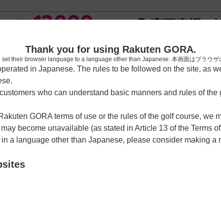
新規
Thank you for using Rakuten GORA.
who have set their browser language to a language other than Japa
rated in Japanese. The rules to be followed on the site, as wel
ese.
習場
レッスン予約
ラウンドレッスン
ショートコース
ゴルフ
ustomers who can understand basic manners and rules of the g
 Rakuten GORA terms of use or the rules of the golf course, we
y become unavailable (as stated in Article 13 of the Terms of
e in a language other than Japanese, please consider making a 
ートコース
bsites