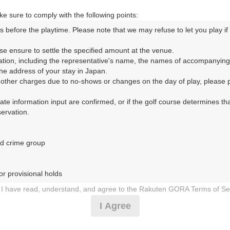
e sure to comply with the following points:
s before the playtime. Please note that we may refuse to let you play if y
コースレイアウト
フォトギャラリー
ドローンギャラリー
ク
se ensure to settle the specified amount at the venue.

ation, including the representative's name, the names of accompanying
して、ご希望のプランを絞り込むことができます。
e address of your stay in Japan.

r other charges due to no-shows or changes on the day of play, please pa
10月
11月
12月
1月
urate information input are confirmed, or if the golf course determines tha
rvation.

1
2
3
4
5
6
7
8
9
10
11
12
13
14
15
1
8月の料金
土
日
月
火
水
木
金
土
日
月
火
水
木
金
土
d crime group

3,182
円
－
－
－
－
－
○
○
－
－
○
－
○
○
○
－
3,500
総額
円
r provisional holds

3,182
円
I have read, understand, and agree to the Rakuten GORA Terms of Se
－
－
－
－
－
－
○
－
－
○
－
○
○
○
－
3,500
総額
円
 during play (e.g., delaying play, ignoring rules, manners, or warnings)
I Agree
etermined by our company

3,182
円
 Rakuten GORA, as determined by our company

－
－
－
－
－
－
－
○
○
－
○
－
－
－
○
○