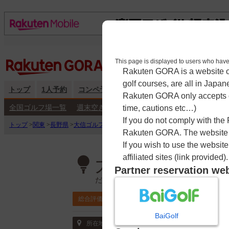
This page is displayed to users 
Rakuten GORA is a website ope
golf courses, are all in Japan
トップ
1人予約
コンペ予約
海外予約
キャンペーン
練
Rakuten GORA only accepts c
全国ゴルフ場一覧
週末空き枠検索
平日空き枠検索
time, cautions etc…)
If you do not comply with the
トップ
>
関東
>
長野県
>
大信ゴルフショートコース
>
予約カレンダー
Rakuten GORA. The website ma
If you wish to use the websit
affiliated sites (link provided).
大信ゴルフショ
Partner reservation we
だいしんごるふしょーとこーす
0.0
総合評価
評価なし
BaiGolf
〒399-0011 長野県 松本市寿北9-5-12
所在地