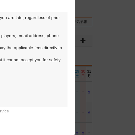
ou are late, regardless of prior 
チコミ
交通情報（地図）
天気予報
 players, email address, phone 
y the applicable fees directly to 
t it cannot accept you for safety 
6
17
18
19
20
21
22
23
24
25
26
27
28
29
30
31
日
月
火
水
木
金
土
日
月
火
水
木
金
土
日
月
－
○
○
○
○
○
－
－
○
○
○
○
○
－
－
○
rvice
－
○
○
○
○
○
－
－
○
○
○
○
○
－
－
○


－
－
－
－
－
○
○
－
－
－
－
－
○
○
－