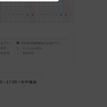
－
－
－
－
－
○
○
－
－
－
－
－
○
○
－
するプラン
:予約受付期間限定のお得プラン
予約可
△
：キャンセル待ち
予約不可
－
：予約不可
0～17:00 / 年中無休