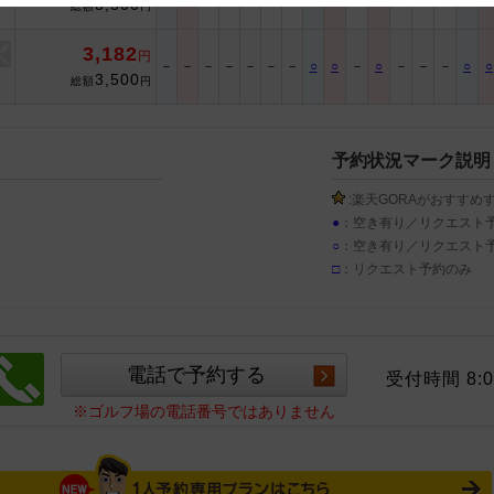
3,500
総額
円
 and cooperation regarding the above points.
3,182
円
－
－
－
－
－
－
－
○
○
－
○
－
－
－
○
○
3,500
総額
円
予約状況マーク説明
:楽天GORAがおすすめ
●
：空き有り／リクエスト
○
：空き有り／リクエスト
□
：リクエスト予約のみ
受付時間 8:0
※ゴルフ場の電話番号ではありません