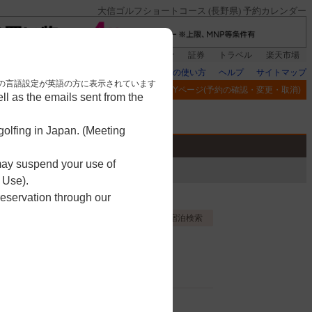
大信ゴルフショートコース (長野県) 予約カレンダー
登録＆回答で100ポイント!
楽天グループ
証券
トラベル
楽天市場
楽天GORAの使い方
ヘルプ
サイトマップ
nese. 本画面はブラウザの言語設定が英語の方に表示されています
閲覧履歴
お気に入り
MYページ(予約の確認・変更・取消)
l as the emails sent from the
アプリ
競技
ゴルフ用品
olfing in Japan. (Meeting
 may suspend your use of
 Use).
reservation through our
お気に入り登録する
宿泊検索