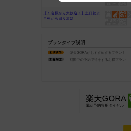
We appreciate your understanding
【１名様から大歓迎！】土日祝☆
早朝から回り放題
プランタイプ説明
楽天GORAがおすすめするプラン！
期間中の予約で得をするお得プラン
楽天GORA
電話予約専用ダイヤル