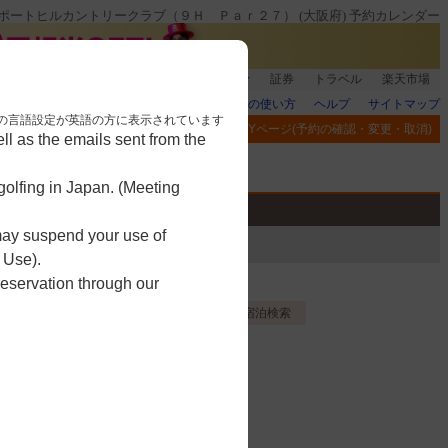
ポートヒルカントリークラブ（９Ｈ Ｐａｒ２７） (大阪府) 予約カレンダー
銀行]もれなく1000ポイント
楽天グループ
証券
トラベル
楽天市場
楽天GORAの使い方
ヘルプ
サイトマップ
nese. 本画面はブラウザの言語設定が英語の方に表示されています
閲覧履歴
お気に入り
MYページ(予約の確認・変更・取消)
l as the emails sent from the
アプリ
競技
ゴルフ用品
olfing in Japan. (Meeting
 may suspend your use of
 Use).
reservation through our
Ｐ
お気に入り登録する
宿泊検索