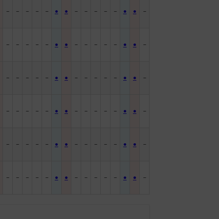
－
－
－
－
－
●
●
－
－
－
－
－
●
●
－
－
－
－
－
－
●
●
－
－
－
－
－
●
●
－
－
－
－
－
－
●
●
－
－
－
－
－
●
●
－
－
－
－
－
－
●
●
－
－
－
－
－
●
●
－
－
－
－
－
－
●
●
－
－
－
－
－
●
●
－
－
－
－
－
－
●
●
－
－
－
－
－
●
●
－