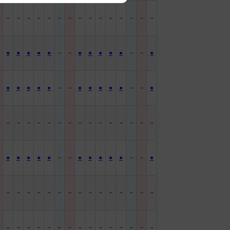
－
－
－
－
－
－
－
－
－
－
－
－
－
－
－
－
－
●
●
●
●
●
－
－
●
●
●
●
●
－
－
●
－
●
●
●
●
●
－
－
●
●
●
●
●
－
－
●
－
－
－
－
－
－
－
－
－
－
－
－
－
－
－
－
－
●
●
●
●
●
－
－
●
●
●
●
●
－
－
●
－
－
－
－
－
－
－
－
－
－
－
－
－
－
－
－
－
－
－
－
－
－
－
－
－
－
－
－
－
－
－
－