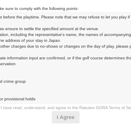
e sure to comply with the following points:
番地
s before the playtime. Please note that we may refuse to let you play if y
se ensure to settle the specified amount at the venue.

コースレイアウト
フォトギャラリー
ドローンギャラリー
ク
ation, including the representative's name, the names of accompanying
e address of your stay in Japan.

r other charges due to no-shows or changes on the day of play, please pa
して、ご希望のプランを絞り込むことができます。
urate information input are confirmed, or if the golf course determines tha
rvation.

d crime group

1
2
3
4
5
6
7
8
9
10
11
12
13
14
15
1
8月の料金
土
日
月
火
水
木
金
土
日
月
火
水
木
金
土
1,819
r provisional holds

円
－
－
－
－
－
－
－
－
－
●
－
●
－
－
－
2,000
総額
円
I have read, understand, and agree to the Rakuten GORA Terms of Se
 during play (e.g., delaying play, ignoring rules, manners, or warnings)
I Agree
1,819
円
－
－
－
－
－
－
－
－
－
●
－
●
－
－
－
etermined by our company

2,000
総額
円
 Rakuten GORA, as determined by our company
