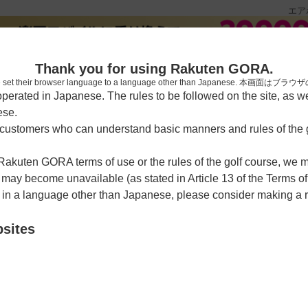
エア
[楽天
Thank you for using Rakuten GORA.
who have set their browser language to a language other than Japa
rated in Japanese. The rules to be followed on the site, as wel
ese.
習場
レッスン予約
ラウンドレッスン
ショートコース
ゴルフ
ustomers who can understand basic manners and rules of the g
 Rakuten GORA terms of use or the rules of the golf course, we
>
予約カレンダー
y become unavailable (as stated in Article 13 of the Terms of
e in a language other than Japanese, please consider making a 
カントリークラブ（９Ｈ 
bsites
クーポン利用可