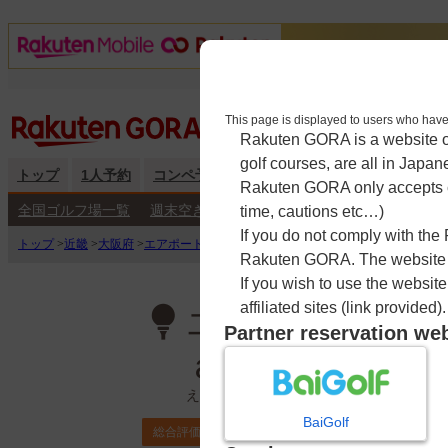
This page is displayed to users 
Rakuten GORA is a website ope
golf courses, are all in Japan
トップ
1人予約
コンペ予約
海外予約
キャンペーン
練
Rakuten GORA only accepts c
全国ゴルフ場一覧
週末空き枠検索
平日空き枠検索
time, cautions etc…)
If you do not comply with the
トップ
>
近畿
>
大阪府
>
エアポートヒルカントリークラブ（９Ｈ Ｐａｒ２７）
Rakuten GORA. The website ma
If you wish to use the websit
affiliated sites (link provided).
エアポートヒル
Partner reservation we
ａｒ２７）
えあぽーとひるかんとりーくらぶ
BaiGolf
4.5
総合評価
ポイント利用可