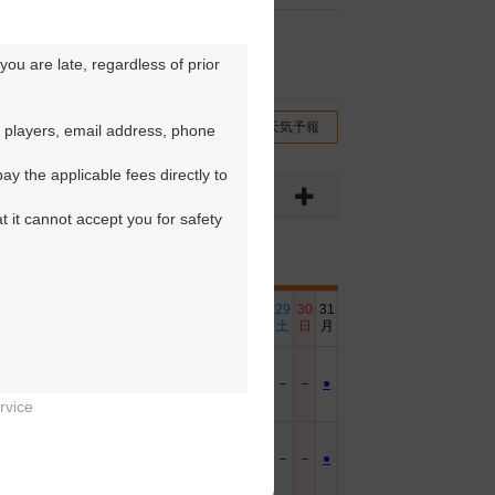
ou are late, regardless of prior 
チコミ
交通情報（地図）
天気予報
 players, email address, phone 
y the applicable fees directly to 
t it cannot accept you for safety 
6
17
18
19
20
21
22
23
24
25
26
27
28
29
30
31
日
月
火
水
木
金
土
日
月
火
水
木
金
土
日
月
－
●
●
●
●
●
－
－
●
●
●
●
●
－
－
●
rvice


－
●
●
●
●
●
－
－
●
●
●
●
●
－
－
●