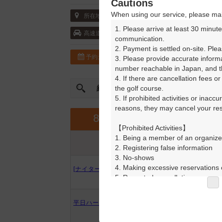
Cautions
When using our service, please mak
〒597-0102 大阪府 大阪府貝塚市木積24
所在地
1. Please arrive at least 30 minute
阪和自動車道・貝塚
高速道
communication.

2. Payment is settled on-site. Plea
予約カレンダー
コースガイド
3. Please provide accurate inform
number reachable in Japan, and th
4. If there are cancellation fees o
絞込み
the golf course.

曜日やスタート時間を指定
5. If prohibited activities or inacc
reasons, they may cancel your rese
8月
【Prohibited Activities】

1. Being a member of an organize
プラン内容
プラン名
2. Registering false information

アイコンの説明
3. No-shows

4. Making excessive reservations o
[ナイター]平日ハーフ【9H】
5. Repeated cancellations

6. Violating laws and regulations

7. Causing inconvenience to others
平日ハーフ【9H】
8. Violating this agreement, as d
9. Any other unauthorized use of