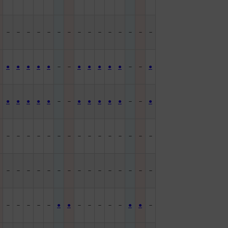
－
－
－
－
－
－
－
－
－
－
－
－
－
－
－
－
－
●
●
●
●
●
－
－
●
●
●
●
●
－
－
●
－
●
●
●
●
●
－
－
●
●
●
●
●
－
－
●
－
－
－
－
－
－
－
－
－
－
－
－
－
－
－
－
－
－
－
－
－
－
－
－
－
－
－
－
－
－
－
－
－
－
－
－
－
●
●
－
－
－
－
－
●
●
－