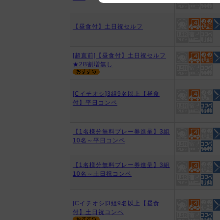
We appreciate your understanding
【昼食付】土日祝セルフ
[超直前]【昼食付】土日祝セルフ
★2B割増無し
[Cイチオシ]3組9名以上【昼食
付】平日コンペ
【1名様分無料プレー券進呈】3組
10名～平日コンペ
【1名様分無料プレー券進呈】3組
10名～土日祝コンペ
[Cイチオシ]3組9名以上【昼食
付】土日祝コンペ