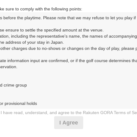
車道・矢吹 20km以内
e sure to comply with the following points:
s before the playtime. Please note that we may refuse to let you play if y
コースレイアウト
フォトギャラリー
ドローンギャラリー
ク
se ensure to settle the specified amount at the venue.

ation, including the representative's name, the names of accompanying
して、ご希望のプランを絞り込むことができます。
e address of your stay in Japan.

r other charges due to no-shows or changes on the day of play, please pa
10月
11月
urate information input are confirmed, or if the golf course determines tha
rvation.

1
2
3
4
5
6
7
8
9
10
11
12
13
14
15
1
8月の料金
土
日
月
火
水
木
金
土
日
月
火
水
木
金
土
d crime group

5,319
円
－
－
－
－
－
－
－
－
－
－
－
－
－
－
－
6,500
総額
円
r provisional holds

5,591
円
I have read, understand, and agree to the Rakuten GORA Terms of Se
－
－
－
－
－
－
－
－
－
－
－
－
－
－
－
6,800
総額
円
 during play (e.g., delaying play, ignoring rules, manners, or warnings)
I Agree
etermined by our company

7,500
円
 Rakuten GORA, as determined by our company

－
－
－
－
－
－
－
－
－
－
－
－
○
○
－