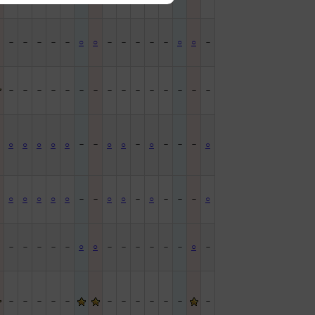
－
－
－
－
－
○
○
－
－
－
－
－
○
○
－
－
－
－
－
－
－
－
－
－
－
－
－
－
－
－
－
－
－
－
－
－
－
○
○
○
○
○
○
○
○
○
－
○
○
○
○
○
－
－
○
○
－
○
－
－
－
○
－
－
－
－
－
○
○
－
－
－
－
－
－
○
－
－
－
－
－
－
－
－
－
－
－
－
－