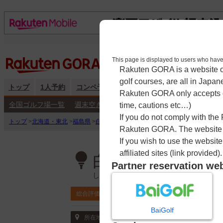
This page is displayed to users 
Rakuten GORA is a website ope
golf courses, are all in Japan
トップ
1人予約
コンペ予約
海外予約
キャンペーン
練
Rakuten GORA only accepts c
全国ゴルフ場一覧
週末空き枠検索
平日空き枠検索
time, cautions etc…)
If you do not comply with the
トップ
>
北海道・東北
>
福島県
>
白河ゴルフ倶楽部
>
予約カレンダー
Rakuten GORA. The website ma
If you wish to use the websit
affiliated sites (link provided).
白河ゴルフ倶楽
Partner reservation we
しらかわごるふくらぶ
4.3
総合評価
ポイント利用可
BaiGolf
〒969-0302 福島県 白河市大信隈戸字午房
所在地