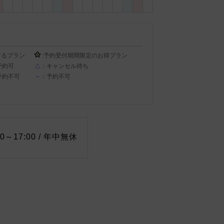
するプラン
:予約受付期間限定のお得プラン
予約可
△
：キャンセル待ち
予約不可
－
：予約不可
0～17:00 / 年中無休