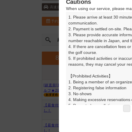
Cautions
東北自動車道・白河 20km以内 ／東北自動
高速道
When using our service, please mak
1. Please arrive at least 30 minute
予約カレンダー
コースガイド
communication.

2. Payment is settled on-site. Plea
3. Please provide accurate inform
絞込み
曜日やスタート時間を指定
number reachable in Japan, and th
4. If there are cancellation fees o
the golf course.

9月
8月
5. If prohibited activities or inacc
reasons, they may cancel your rese
プラン内容
プラン名
アイコンの説明
【Prohibited Activities】

1. Being a member of an organize
[超直前]10時台【昼食付】平日セ
2. Registering false information

ルフ★2B割増なし！
3. No-shows

4. Making excessive reservations o
5. Repeated cancellations

【昼食付】平日セルフ★2B割増な
し！
6. Violating laws and regulations

7. Causing inconvenience to others
8. Violating this agreement, as d
【昼食付】お盆セルフ★2B割増な
9. Any other unauthorized use of
し！