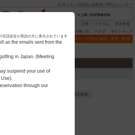
白河ゴルフ倶楽部 (福島県) 予約カレンダー
登録＆回答で100ポイント!
楽天グループ
証券
トラベル
楽天市場
楽天GORAの使い方
ヘルプ
サイトマップ
nese. 本画面はブラウザの言語設定が英語の方に表示されています
閲覧履歴
お気に入り
MYページ(予約の確認・変更・取消)
l as the emails sent from the
アプリ
競技
ゴルフ用品
olfing in Japan. (Meeting
 may suspend your use of
 Use).
reservation through our
お気に入り登録する
宿泊検索