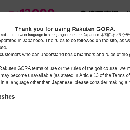
新規
Thank you for using Rakuten GORA.
who have set their browser language to a language other than Japa
rated in Japanese. The rules to be followed on the site, as wel
ese.
習場
レッスン予約
ラウンドレッスン
ショートコース
ゴルフ
ustomers who can understand basic manners and rules of the g
 Rakuten GORA terms of use or the rules of the golf course, we
y become unavailable (as stated in Article 13 of the Terms of
e in a language other than Japanese, please consider making a 
部
bsites
クーポン利用可
チェックイン利用可
沢1-14