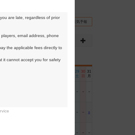
ou are late, regardless of prior 
チコミ
交通情報（地図）
天気予報
 players, email address, phone 
y the applicable fees directly to 
t it cannot accept you for safety 
6
17
18
19
20
21
22
23
24
25
26
27
28
29
30
31
日
月
火
水
木
金
土
日
月
火
水
木
金
土
日
月
－
－
－
－
－
－
－
－
－
－
－
－
rvice
－
○
○
○
○
○
－
－
○
○
○
○
－
－
－
○


－
－
－
－
－
－
－
－
－
－
－
－
－
－
－
－