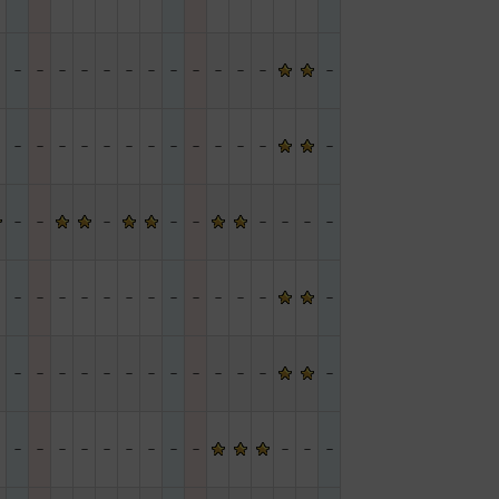
－
－
－
－
－
－
－
－
－
－
－
－
－
－
－
－
－
－
－
－
－
－
－
－
－
－
－
－
－
－
－
－
－
－
－
－
－
－
－
－
－
－
－
－
－
－
－
－
－
－
－
－
－
－
－
－
－
－
－
－
－
－
－
－
－
－
－
－
－
－
－
－
－
－
－
－
－
－