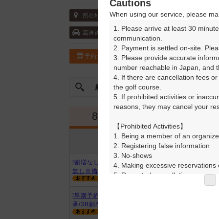
Cautions
When using our service, please mak
〒319-0201 茨城県 笠間市上郷3355
所在地
1. Please arrive at least 30 minute
常磐自動車道・岩間 10km以内
高速道
communication.

2. Payment is settled on-site. Plea
予約カレンダー
コースガイド
3. Please provide accurate inform
number reachable in Japan, and th
4. If there are cancellation fees o
絞込み
the golf course.

曜日やスタート時間を指定
5. If prohibited activities or inacc
reasons, they may cancel your rese
8月
9月
【Prohibited Activities】

1. Being a member of an organize
プラン内容
プラン名
2. Registering false information

アイコンの説明
3. No-shows

[割増なし]薄暮0.5R☆2B保証割増
4. Making excessive reservations o
無し※備考必読
5. Repeated cancellations

6. Violating laws and regulations

7. Causing inconvenience to others
[早期予約]薄暮スルー/昼別/日没了
8. Violating this agreement, as d
承/3B割増無
9. Any other unauthorized use of