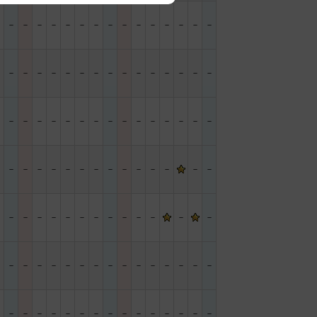
－
－
－
－
－
－
－
－
－
－
－
－
－
－
－
－
－
－
－
－
－
－
－
－
－
－
－
－
－
－
－
－
－
－
－
－
－
－
－
－
－
－
－
－
－
－
－
－
－
－
－
－
－
－
－
－
－
－
－
－
－
－
－
－
－
－
－
－
－
－
－
－
－
－
－
－
－
－
－
－
－
－
－
－
－
－
－
－
－
－
－
－
－
－
－
－
－
－
－
－
－
－
－
－
－
－
－
－
－