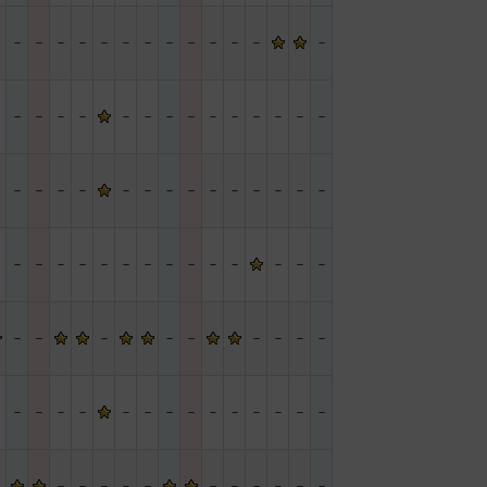
－
－
－
－
－
－
－
－
－
－
－
－
－
－
－
－
－
－
－
－
－
－
－
－
－
－
－
－
－
－
－
－
－
－
－
－
－
－
－
－
－
－
－
－
－
－
－
－
－
－
－
－
－
－
－
－
－
－
－
－
－
－
－
－
－
－
－
－
－
－
－
－
－
－
－
－
－
－
－
－
－
－
－
－
－
－
－
－
－
－
－
－
－
－
－