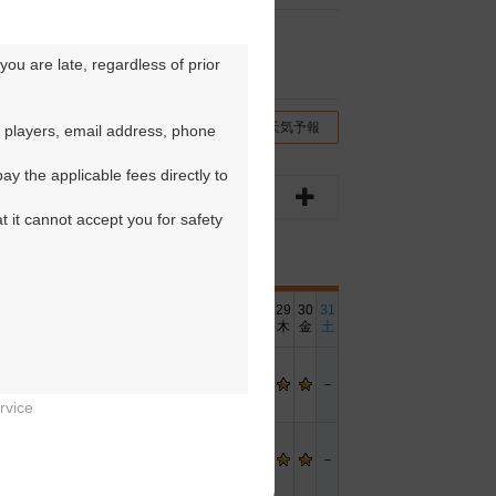
ou are late, regardless of prior 
チコミ
交通情報（地図）
天気予報
 players, email address, phone 
y the applicable fees directly to 
t it cannot accept you for safety 
6
17
18
19
20
21
22
23
24
25
26
27
28
29
30
31
金
土
日
月
火
水
木
金
土
日
月
火
水
木
金
土
－
－
－
－
－
rvice


－
－
－
－
－