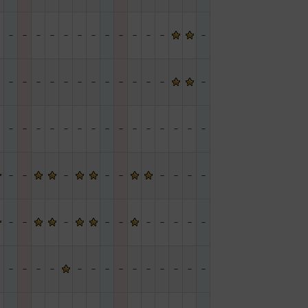
－
－
－
－
－
－
－
－
－
－
－
－
－
－
－
－
－
－
－
－
－
－
－
－
－
－
－
－
－
－
－
－
－
－
－
－
－
－
－
－
－
－
－
－
－
－
－
－
－
－
－
－
－
－
－
－
－
－
－
－
－
－
－
－
－
－
－
－
－
－
－
－
－
－
－
－
－
－