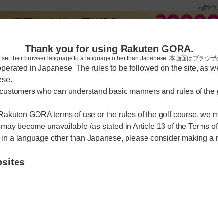
石岡ウ
[楽天
Thank you for using Rakuten GORA.
who have set their browser language to a language other than Japa
rated in Japanese. The rules to be followed on the site, as wel
ese.
習場
レッスン予約
ラウンドレッスン
ショートコース
ゴルフ
ustomers who can understand basic manners and rules of the g
 Rakuten GORA terms of use or the rules of the golf course, we
】
>
予約カレンダー
y become unavailable (as stated in Article 13 of the Terms of
e in a language other than Japanese, please consider making a 
ントリークラブ【アコーデ
bsites
クーポン利用可