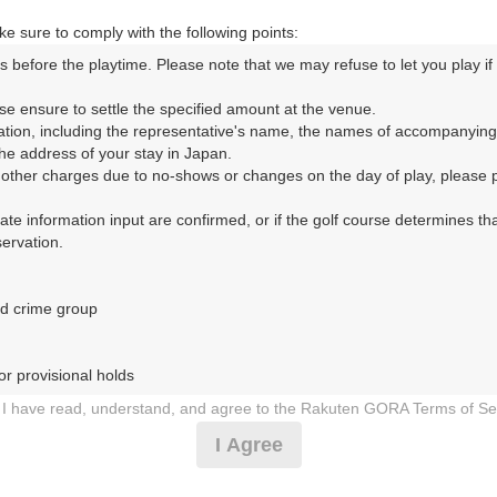
e sure to comply with the following points:
s before the playtime. Please note that we may refuse to let you play if y
se ensure to settle the specified amount at the venue.

コースレイアウト
フォトギャラリー
ドローンギャラリー
ク
ation, including the representative's name, the names of accompanying
e address of your stay in Japan.

r other charges due to no-shows or changes on the day of play, please pa
して、ご希望のプランを絞り込むことができます。
urate information input are confirmed, or if the golf course determines tha
rvation.

11月
12月
10月
d crime group

1
2
3
4
5
6
7
8
9
10
11
12
13
14
15
1
10月の料金
木
金
土
日
月
火
水
木
金
土
日
月
火
水
木
2,900
r provisional holds

円
－
－
－
－
－
3,590
総額
円
I have read, understand, and agree to the Rakuten GORA Terms of Se
 during play (e.g., delaying play, ignoring rules, manners, or warnings)
I Agree
4,173
円
－
－
－
－
－
etermined by our company

4,990
総額
円
 Rakuten GORA, as determined by our company
