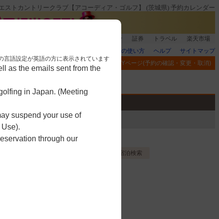
エストカントリークラブ【アコーディア・ゴルフ】 (茨城県) 予約カレンダー
銀行]もれなく1000ポイント
楽天グループ
証券
トラベル
楽天市場
楽天GORAの使い方
ヘルプ
サイトマップ
nese. 本画面はブラウザの言語設定が英語の方に表示されています
閲覧履歴
お気に入り
MYページ(予約の確認・変更・取消)
l as the emails sent from the
アプリ
競技
ゴルフ用品
olfing in Japan. (Meeting
 may suspend your use of
 Use).
reservation through our
ィ
お気に入り登録する
宿泊検索