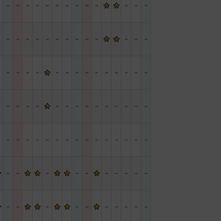
－
－
－
－
－
－
－
－
－
－
－
－
－
－
－
－
－
－
－
－
－
－
－
－
－
－
－
－
－
－
－
－
－
－
－
－
－
－
－
－
－
－
－
－
－
－
－
－
－
－
－
－
－
－
－
－
－
－
－
－
－
－
－
－
－
－
－
－
－
－
－
－
－
－
－
－
－
－
－
－
－
－
－
－
－
－
－
－
－
－
－
－
－
－