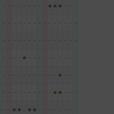
－
－
－
－
－
－
－
－
－
－
－
－
－
－
－
－
－
－
－
－
－
－
－
－
－
－
－
－
－
－
－
－
－
－
－
－
－
－
－
－
－
－
－
－
－
－
－
－
－
－
－
－
－
－
－
－
－
－
－
－
－
－
－
－
－
－
－
－
－
－
－
－
－
－
－
－
－
－
－
－
－
－
－
－
－
－
－
－
－
－
－
－
－
－
－
－
－
－
－
－