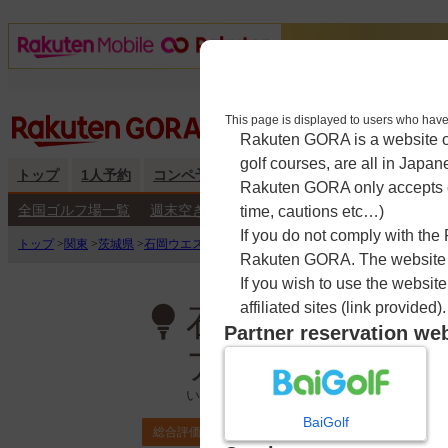
This page is displayed to users 
Rakuten GORA is a website ope
golf courses, are all in Japan
トップ
1人予約
コンペ予約
海外予約
キャンペーン
練
Rakuten GORA only accepts c
全国ゴルフ場一覧
週末空き枠検索
平日空き枠検索
time, cautions etc…)
If you do not comply with the
トップ
>
関東
>
茨城県
>
石岡ウエストカントリークラブ【アコーディア・ゴルフ
Rakuten GORA. The website ma
If you wish to use the websit
affiliated sites (link provided).
石岡ウエストカ
Partner reservation we
ア・ゴルフ】
いしおかうえすとかんとりーくらぶ
BaiGolf
3.9
総合評価
ポイント利用可