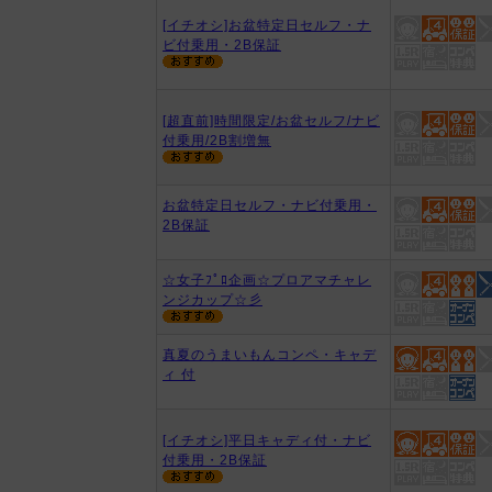
[イチオシ]お盆特定日セルフ・ナ
ビ付乗用・2B保証
[超直前]時間限定/お盆セルフ/ナビ
付乗用/2B割増無
お盆特定日セルフ・ナビ付乗用・
2B保証
☆女子ﾌﾟﾛ企画☆プロアマチャレ
ンジカップ☆彡
真夏のうまいもんコンペ・キャデ
ィ 付
[イチオシ]平日キャディ付・ナビ
付乗用・2B保証