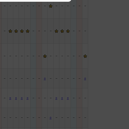
－
－
－
－
－
－
－
－
－
－
－
－
－
－
－
－
－
－
－
－
－
－
－
－
－
－
－
－
－
－
－
－
－
－
－
－
－
－
－
－
－
－
－
－
－
－
○
－
－
－
－
－
－
○
－
－
○
○
○
○
－
－
－
－
○
○
○
－
－
－
－
－
－
－
－
－
－
－
－
○
－
－
－
－
－
－