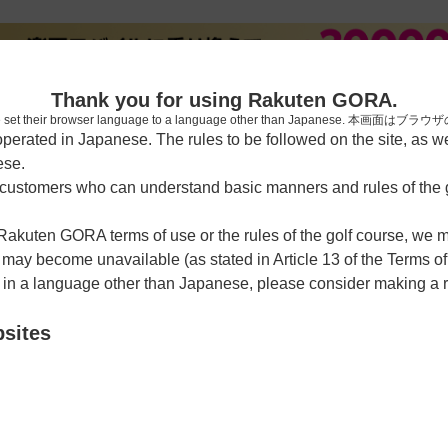
新規
Thank you for using Rakuten GORA.
who have set their browser language to a language other than Japa
rated in Japanese. The rules to be followed on the site, as wel
ese.
習場
レッスン予約
ラウンドレッスン
ショートコース
ゴルフ
ustomers who can understand basic manners and rules of the g
 Rakuten GORA terms of use or the rules of the golf course, we
y become unavailable (as stated in Article 13 of the Terms of
e in a language other than Japanese, please consider making a 
クラブ
bsites
クーポン利用可
チェックイン利用可