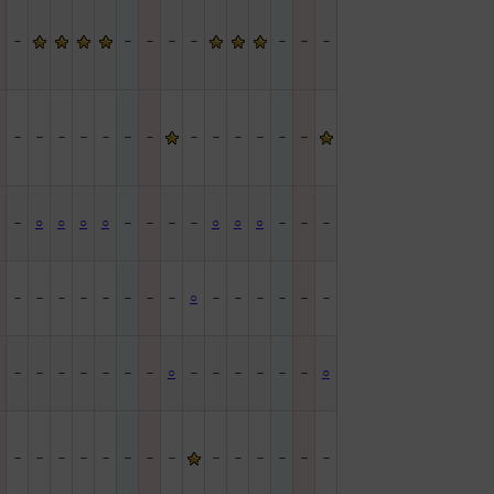
－
－
－
－
－
－
－
－
－
－
－
－
－
－
－
－
－
－
－
－
－
－
－
－
－
○
○
○
○
－
－
－
－
○
○
○
－
－
－
－
－
－
－
－
－
－
－
－
○
－
－
－
－
－
－
－
－
－
－
－
－
－
－
○
－
－
－
－
－
－
○
－
－
－
－
－
－
－
－
－
－
－
－
－
－
－