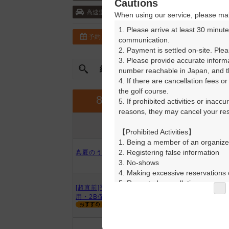
Cautions
常磐自動車道・千代田石岡 15km以内 ／
高速道
When using our service, please mak
1. Please arrive at least 30 minute
予約カレンダー
コースガイド
communication.

2. Payment is settled on-site. Plea
3. Please provide accurate inform
絞込み
曜日やスタート時間を指定
number reachable in Japan, and th
4. If there are cancellation fees o
the golf course.

9月
8月
5. If prohibited activities or inacc
reasons, they may cancel your rese
プラン内容
プラン名
アイコンの説明
【Prohibited Activities】

1. Being a member of an organize
2. Registering false information

真夏のうまいもんコンペ・セルフ
3. No-shows

4. Making excessive reservations o
5. Repeated cancellations

[超直前]平日セルフ・ナビ付乗
6. Violating laws and regulations

用・2B保証・割増無し
7. Causing inconvenience to others
8. Violating this agreement, as d
9. Any other unauthorized use of