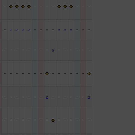
－
－
－
－
－
－
－
－
－
－
－
○
○
○
○
－
－
－
－
○
○
○
－
－
－
－
－
－
－
－
－
－
－
－
○
－
－
－
－
－
－
－
－
－
－
－
－
－
－
－
－
－
－
－
－
－
－
－
－
－
－
－
－
○
－
－
－
－
－
－
○
－
－
－
－
－
－
－
－
－
－
－
－
－
－
－