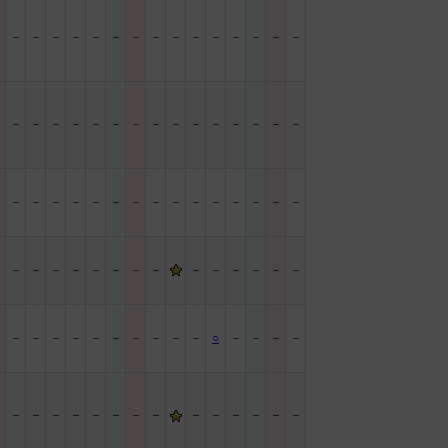
－
－
－
－
－
－
－
－
－
－
－
－
－
－
－
－
－
－
－
－
－
－
－
－
－
－
－
－
－
－
－
－
－
－
－
－
－
－
－
－
－
－
－
－
－
－
－
－
－
－
－
－
－
－
－
－
－
－
－
－
－
－
－
－
－
－
－
－
－
－
－
－
－
－
○
－
－
－
－
－
－
－
－
－
－
－
－
－
－
－
－
－
－
－