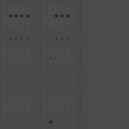
－
－
－
－
－
－
－
－
－
－
－
○
○
○
○
－
－
－
－
○
○
○
－
－
－
－
－
－
－
－
－
－
－
－
○
－
－
－
－
－
－
－
－
－
－
－
－
－
－
－
－
－
－
－
－
－
－
－
－
－
－
－
－
－
－
－
－
－
－
－
－
－
－
－
－
－
－
－
－
－
－
－
－
－
－
－
－
－