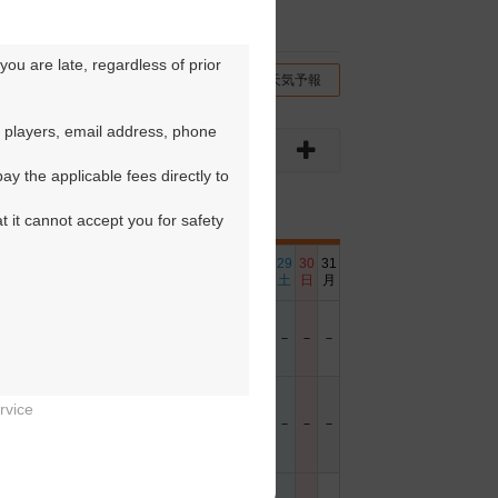
ou are late, regardless of prior 
チコミ
交通情報（地図）
天気予報
 players, email address, phone 
y the applicable fees directly to 
t it cannot accept you for safety 
6
17
18
19
20
21
22
23
24
25
26
27
28
29
30
31
日
月
火
水
木
金
土
日
月
火
水
木
金
土
日
月
－
－
－
－
－
－
－
－
－
－
－
○
－
－
－
－
rvice
－
－
－
－
－
－
－
－
－
－
－
－

