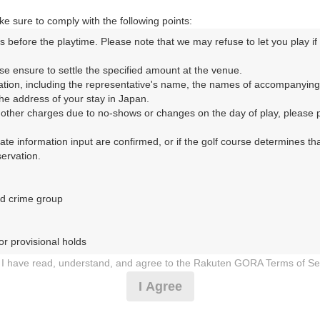
北関東自動車道・笠間西 20km以内／常磐自動車道・石岡小美玉 10km以内
e sure to comply with the following points:
s before the playtime. Please note that we may refuse to let you play if y
コースレイアウト
フォトギャラリー
ドローンギャラリー
ク
se ensure to settle the specified amount at the venue.

ation, including the representative's name, the names of accompanying
して、ご希望のプランを絞り込むことができます。
e address of your stay in Japan.

r other charges due to no-shows or changes on the day of play, please pa
10月
11月
12月
urate information input are confirmed, or if the golf course determines tha
rvation.

1
2
3
4
5
6
7
8
9
10
11
12
13
14
15
1
8月の料金
土
日
月
火
水
木
金
土
日
月
火
水
木
金
土
d crime group

8,364
円
－
－
－
－
－
－
－
－
－
－
－
－
－
－
－
10,000
総額
円
r provisional holds

8,819
円
I have read, understand, and agree to the Rakuten GORA Terms of Se
10,500
－
－
－
－
－
－
－
－
－
－
－
－
－
－
－
総額
円
500
 during play (e.g., delaying play, ignoring rules, manners, or warnings)
I Agree
人数×
ポイント
etermined by our company

 Rakuten GORA, as determined by our company

8,910
円