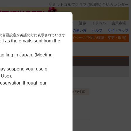
サミットゴルフクラブ (茨城県) 予約カレンダー
登録＆回答で100ポイント!
楽天グループ
証券
トラベル
楽天市場
楽天GORAの使い方
ヘルプ
サイトマップ
nese. 本画面はブラウザの言語設定が英語の方に表示されています
閲覧履歴
お気に入り
MYページ(予約の確認・変更・取消)
l as the emails sent from the
アプリ
競技
ゴルフ用品
olfing in Japan. (Meeting
 may suspend your use of
 Use).
reservation through our
お気に入り登録する
宿泊検索