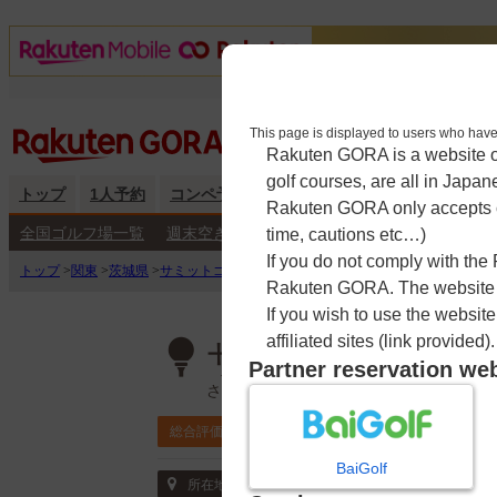
This page is displayed to users 
Rakuten GORA is a website ope
golf courses, are all in Japan
トップ
1人予約
コンペ予約
海外予約
キャンペーン
練
Rakuten GORA only accepts c
全国ゴルフ場一覧
週末空き枠検索
平日空き枠検索
time, cautions etc…)
If you do not comply with the
トップ
>
関東
>
茨城県
>
サミットゴルフクラブ
>
予約カレンダー
Rakuten GORA. The website ma
If you wish to use the websit
affiliated sites (link provided).
サミットゴルフ
Partner reservation we
さみっとごるふくらぶ
4.4
総合評価
ポイント利用可
BaiGolf
〒315-0114 茨城県 石岡市嘉良寿理139
所在地