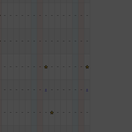
－
－
－
－
－
－
－
－
－
－
－
－
－
－
－
－
－
－
－
－
－
－
－
－
－
－
－
－
－
－
－
－
－
－
－
－
－
－
－
－
－
－
－
－
－
－
－
－
－
－
－
－
○
－
－
－
－
－
－
○
－
－
－
－
－
－
－
－
－
－
－
－
－
－
－