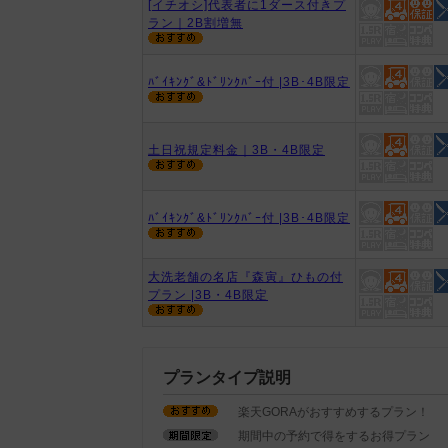
[イチオシ]代表者に1ダース付きプ
ラン｜2B割増無
ﾊﾞｲｷﾝｸﾞ&ﾄﾞﾘﾝｸﾊﾞｰ付 |3B･4B限定
土日祝規定料金｜3B・4B限定
ﾊﾞｲｷﾝｸﾞ&ﾄﾞﾘﾝｸﾊﾞｰ付 |3B･4B限定
大洗老舗の名店『森寅』ひもの付
プラン |3B・4B限定
プランタイプ説明
楽天GORAがおすすめするプラン！
期間中の予約で得をするお得プラン