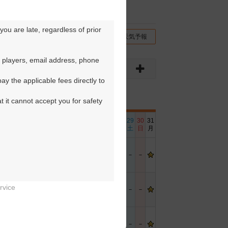
ou are late, regardless of prior 
チコミ
交通情報（地図）
天気予報
 players, email address, phone 
y the applicable fees directly to 
t it cannot accept you for safety 
6
17
18
19
20
21
22
23
24
25
26
27
28
29
30
31
日
月
火
水
木
金
土
日
月
火
水
木
金
土
日
月
－
－
－
－
－
rvice
－
－
－
－
－


－
－
－
－
－