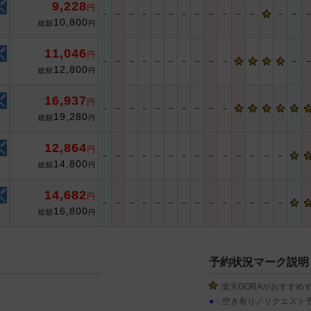
9,228
円
－
－
－
－
－
－
－
－
－
－
－
－
－
－
10,800
総額
円
11,046
円
－
－
－
－
－
－
－
－
－
－
－
12,800
総額
円
16,937
円
－
－
－
－
－
－
－
－
－
－
19,280
総額
円
12,864
円
－
－
－
－
－
－
－
－
－
－
－
－
－
－
14,800
総額
円
14,682
円
－
－
－
－
－
－
－
－
－
－
－
－
－
－
16,800
総額
円
予約状況マーク説明
:楽天GORAがおすすめ
●
：空き有り／リクエスト