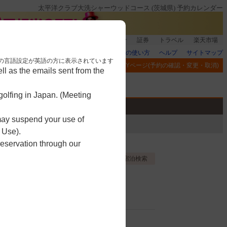
太平洋クラブ大洗シャーウッドコース (茨城県) 予約カレンダー
銀行]もれなく1000ポイント
楽天グループ
証券
トラベル
楽天市場
楽天GORAの使い方
ヘルプ
サイトマップ
nese. 本画面はブラウザの言語設定が英語の方に表示されています
閲覧履歴
お気に入り
MYページ(予約の確認・変更・取消)
l as the emails sent from the
アプリ
競技
ゴルフ用品
olfing in Japan. (Meeting
 may suspend your use of
 Use).
reservation through our
お気に入り登録する
宿泊検索