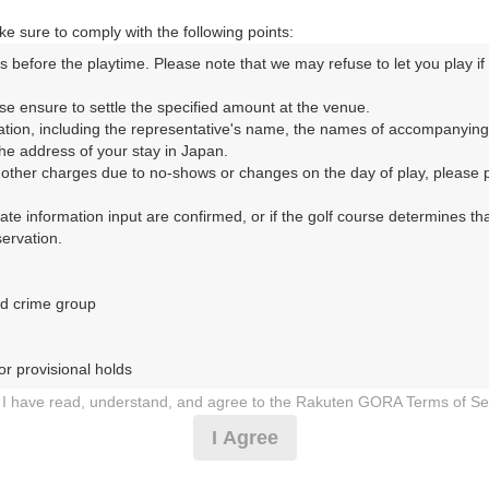
e sure to comply with the following points:
s before the playtime. Please note that we may refuse to let you play if y
コースレイアウト
フォトギャラリー
ドローンギャラリー
ク
se ensure to settle the specified amount at the venue.

ation, including the representative's name, the names of accompanying
して、ご希望のプランを絞り込むことができます。
e address of your stay in Japan.

r other charges due to no-shows or changes on the day of play, please pa
10月
urate information input are confirmed, or if the golf course determines tha
rvation.

1
2
3
4
5
6
7
8
9
10
11
12
13
14
15
1
8月の料金
土
日
月
火
水
木
金
土
日
月
火
水
木
金
土
d crime group

6,319
円
－
－
－
－
－
－
－
－
－
－
－
－
－
－
－
7,600
総額
円
r provisional holds

6,500
円
I have read, understand, and agree to the Rakuten GORA Terms of Se
－
－
－
－
－
－
－
－
－
－
－
－
－
－
－
7,800
総額
円
 during play (e.g., delaying play, ignoring rules, manners, or warnings)
I Agree
etermined by our company

6,500
円
 Rakuten GORA, as determined by our company

－
－
－
－
－
－
－
－
－
－
－
－
－
－
－