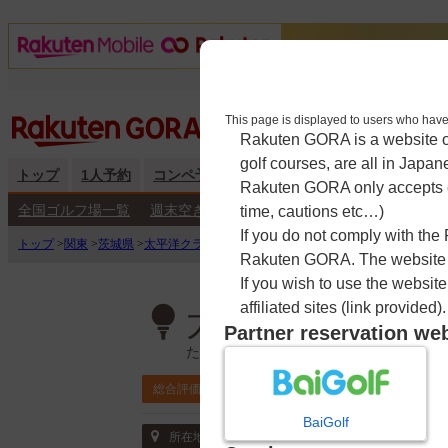
This page is displayed to users 
Rakuten GORA is a website ope
golf courses, are all in Japan
トップ
1人予約
コンペ予約
海外予約
キャンペーン
練
Rakuten GORA only accepts c
全国ゴルフ場一覧
週末空き枠検索
平日空き枠検索
time, cautions etc…)
If you do not comply with the
トップ
>
関東
>
茨城県
>
太平洋クラブ大洗シャーウッドコース
>
予約カレンダー
Rakuten GORA. The website ma
If you wish to use the websit
affiliated sites (link provided).
太平洋クラブ大
Partner reservation we
たいへいようくらぶ おおあらいしゃー
4.5
総合評価
ポイント利用可
BaiGolf
〒311-1313 茨城県 東茨城郡大洗町成田町
所在地