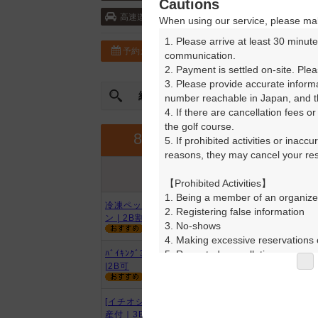
Cautions
東水戸道路・水戸大洗 15km以内
高速道
When using our service, please mak
1. Please arrive at least 30 minute
予約カレンダー
コースガイド
communication.

2. Payment is settled on-site. Plea
3. Please provide accurate inform
絞込み
曜日やスタート時間を指定
number reachable in Japan, and th
4. If there are cancellation fees o
the golf course.

9月
8月
5. If prohibited activities or inacc
reasons, they may cancel your rese
プラン内容
プラン名
アイコンの説明
【Prohibited Activities】

1. Being a member of an organize
冷凍ペットボトル付平日限定プラ
2. Registering false information

ン | 2B割増無
3. No-shows

4. Making excessive reservations o
5. Repeated cancellations

ﾊﾞｲｷﾝｸﾞ30品目以上&ﾄﾞﾘﾝｸﾊﾞｰ付
|2B可
6. Violating laws and regulations

7. Causing inconvenience to others
8. Violating this agreement, as d
[イチオシ]『女子会プラン』お土
9. Any other unauthorized use of
産付｜3B～