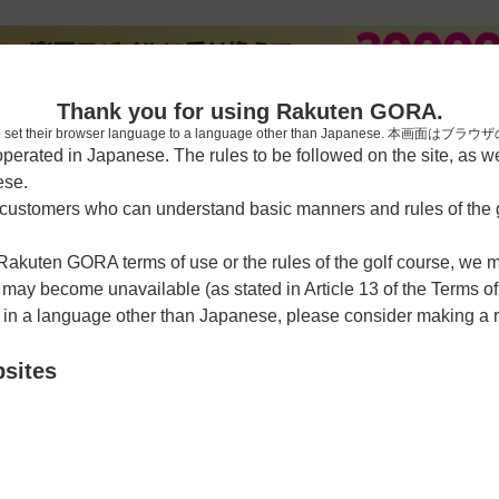
[楽天
Thank you for using Rakuten GORA.
who have set their browser language to a language other than Japa
rated in Japanese. The rules to be followed on the site, as wel
ese.
習場
レッスン予約
ラウンドレッスン
ショートコース
ゴルフ
ustomers who can understand basic manners and rules of the g
 Rakuten GORA terms of use or the rules of the golf course, we
y become unavailable (as stated in Article 13 of the Terms of
e in a language other than Japanese, please consider making a 
洗シャーウッドコース
bsites
うっどこーす
クーポン利用可
チェックイン利用可
3137