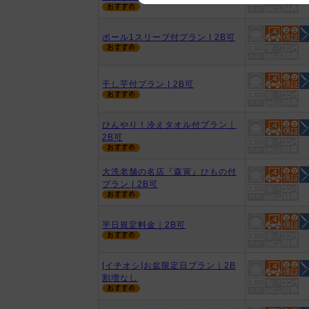
We appreciate your understanding
ボール1スリーブ付プラン | 2B可
干し芋付プラン | 2B可
ひんやり！冷えタオル付プラン｜
2B可
大洗老舗の名店『森寅』ひもの付
プラン | 2B可
平日規定料金｜2B可
[イチオシ]お盆限定日プラン｜2B
割増なし