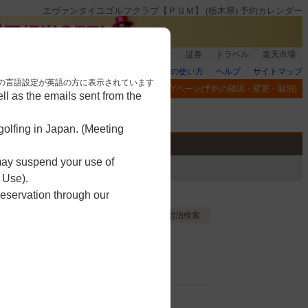
エヴァンタイユゴルフクラブ【ＰＧＭ】 (栃木県) 予約カレンダー
登録＆回答で100ポイント!
楽天グループ
証券
トラベル
楽天市場
楽天GORAの使い方
ヘルプ
サイトマップ
nese. 本画面はブラウザの言語設定が英語の方に表示されています
閲覧履歴
お気に入り
MYページ(予約の確認・変更・取消)
l as the emails sent from the
アプリ
競技
ゴルフ用品
olfing in Japan. (Meeting
 may suspend your use of
 Use).
reservation through our
お気に入り登録する
宿泊検索