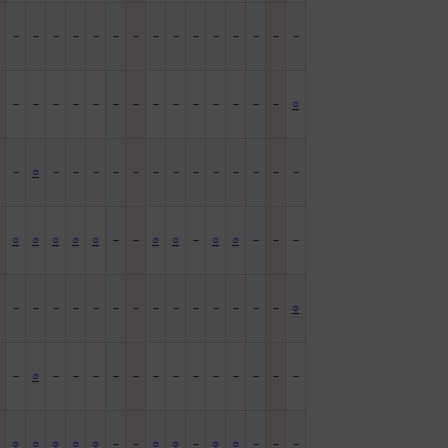
－
－
－
－
－
－
－
－
－
－
－
－
－
－
－
－
－
－
－
－
－
－
－
－
－
－
－
－
－
－
○
－
－
○
－
－
－
－
－
－
－
－
－
－
－
－
－
－
○
○
○
○
○
－
－
○
○
－
○
○
－
－
－
－
－
－
－
－
－
－
－
－
－
－
－
－
－
－
○
－
－
○
－
－
－
－
－
－
－
－
－
－
－
－
－
－
○
○
○
○
○
－
－
○
○
－
○
○
－
－
－