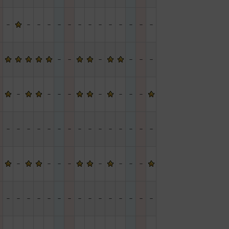
－
－
－
－
－
－
－
－
－
－
－
－
－
－
－
－
－
－
－
－
－
－
－
－
－
－
－
－
－
－
－
－
－
－
－
－
－
－
－
－
－
－
－
－
－
－
－
－
－
－
－
－
－
－
－
－
－
－
－
－
－
－
－
－
－
－
－
－
－
－
－
－