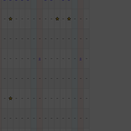
－
－
－
－
－
－
－
－
－
－
－
－
－
－
－
－
－
－
－
－
－
－
－
－
－
－
－
－
－
－
－
－
－
－
－
－
○
－
－
－
－
－
－
○
－
－
－
－
－
－
－
－
－
－
－
－
－
－
－
－
－
－
－
－
－
－
－
－
－
－
－
－
－
－
－
－
－
－
－
－
－
－
－
－
－
－
－
－
－
－
－