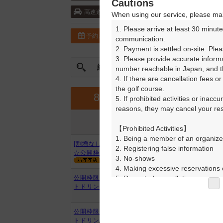
Cautions
東北自動車道・栃木 5km以内 ／東北自動
高速道
When using our service, please mak
1. Please arrive at least 30 minute
予約カレンダー
コースガイド
communication.

2. Payment is settled on-site. Plea
3. Please provide accurate inform
絞込み
曜日やスタート時間を指定
number reachable in Japan, and th
4. If there are cancellation fees o
the golf course.

9月
8月
5. If prohibited activities or inacc
reasons, they may cancel your rese
プラン内容
プラン名
アイコンの説明
【Prohibited Activities】

1. Being a member of an organize
[割増なし]昼食バイキング&SD付
2. Registering false information

☆公開枠限定*
3. No-shows

4. Making excessive reservations o
5. Repeated cancellations

公開枠限定/昼食バイキング&ソフ
トドリンクバー付*
6. Violating laws and regulations

7. Causing inconvenience to others
8. Violating this agreement, as d
公開枠限定/昼食バイキング&ソフ
9. Any other unauthorized use of
トドリンクバー付*