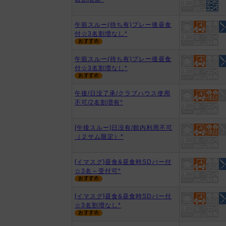
午前スルー(待ち有)プレー後昼食
付☆3名割増なし*
午前スルー(待ち有)プレー後昼食
付☆3名割増なし*
午後/日没了承/クラブハウス使用
不可/2名割増有*
[午後スルー]日没有/館内利用不可
（２サム限定）*
[イマスグ]昼食&昼食時SDバー付
☆3名～受付可*
[イマスグ]昼食&昼食時SDバー付
☆3名割増なし*