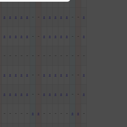
－
○
○
○
○
○
－
－
○
○
○
○
○
－
－
○
－
○
○
○
○
○
－
－
○
○
○
○
○
－
－
○
－
－
－
－
－
－
－
－
－
－
－
－
－
－
－
－
○
○
○
○
○
－
－
○
○
○
○
○
－
－
○
－
○
○
○
○
○
－
－
○
○
○
○
○
－
－
○
－
－
－
－
－
－
○
○
－
－
－
－
－
○
○
－