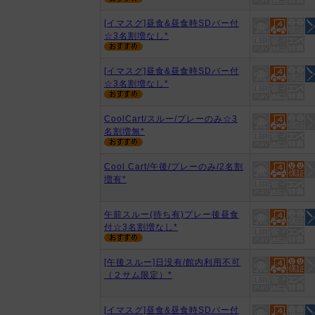
[イマスグ]昼食&昼食時SDバー付
☆3名割増なし*
[イマスグ]昼食&昼食時SDバー付
☆3名割増なし*
CoolCart/スルー/プレーのみ☆3
名割増無*
Cool Cart/午後/プレーのみ/2名割
増有*
午前スルー(待ち有)プレー後昼食
付☆3名割増なし*
[午後スルー]日没有/館内利用不可
（２サム限定）*
[イマスグ]昼食&昼食時SDバー付