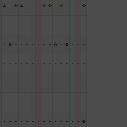
－
－
－
－
－
－
－
－
－
－
－
－
－
－
－
－
－
－
－
－
－
－
－
－
－
－
－
－
－
－
－
－
－
－
－
－
－
－
－
－
－
－
－
－
－
－
－
－
－
－
－
－
－
－
－
－
－
－
－
－
－
－
－
－
－
－
－
－
－
－
－
－
－
－
－
－
－
－
－
－
－
－
－
－
－
－
－
－
－
－
－
－
－
－
－
－
－
－
－
－