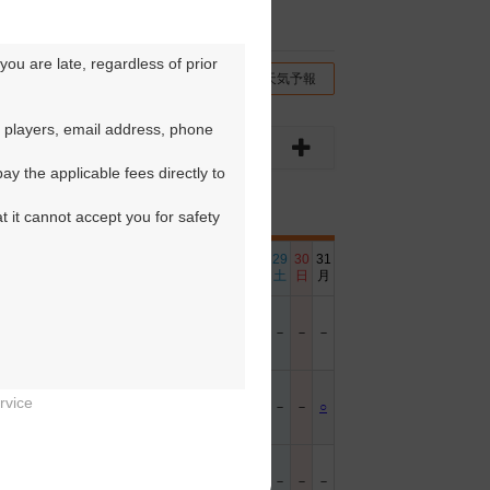
ou are late, regardless of prior 
チコミ
交通情報（地図）
天気予報
 players, email address, phone 
y the applicable fees directly to 
t it cannot accept you for safety 
6
17
18
19
20
21
22
23
24
25
26
27
28
29
30
31
日
月
火
水
木
金
土
日
月
火
水
木
金
土
日
月
－
－
－
－
－
－
－
rvice
－
○
○
○
○
○
－
－
○
○
－
○
○
－
－
○


－
－
－
－
－
－
－
－
－
－
－
－
－
－
－
－