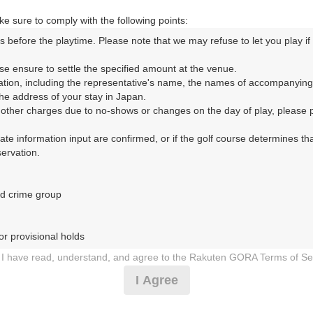
車道・佐野藤岡 15km以内
e sure to comply with the following points:
s before the playtime. Please note that we may refuse to let you play if y
コースレイアウト
フォトギャラリー
ドローンギャラリー
ク
se ensure to settle the specified amount at the venue.

ation, including the representative's name, the names of accompanying
して、ご希望のプランを絞り込むことができます。
e address of your stay in Japan.

r other charges due to no-shows or changes on the day of play, please pa
10月
11月
12月
urate information input are confirmed, or if the golf course determines tha
rvation.

1
2
3
4
5
6
7
8
9
10
11
12
13
14
15
1
8月の料金
土
日
月
火
水
木
金
土
日
月
火
水
木
金
土
d crime group

4,891
円
－
－
－
－
－
－
－
－
－
－
－
－
－
－
－
5,980
総額
円
r provisional holds

7,637
円
I have read, understand, and agree to the Rakuten GORA Terms of Se
－
－
－
－
－
－
－
－
－
－
－
－
－
－
－
9,000
総額
円
 during play (e.g., delaying play, ignoring rules, manners, or warnings)
I Agree
etermined by our company

14,000
円
 Rakuten GORA, as determined by our company

－
－
－
－
－
－
－
－
－
－
－
○
○
○
－