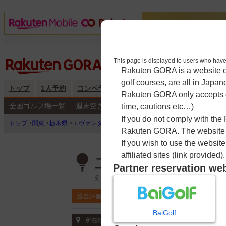
This page is displayed to users 
Rakuten GORA is a website ope
golf courses, are all in Japan
トップ
1人予約
コンペ予約
海外予約
キャンペーン
練
Rakuten GORA only accepts c
全国ゴルフ場一覧
週末空き枠検索
平日空き枠検索
time, cautions etc…)
If you do not comply with the
トップ
>
関東
>
栃木県
>
エヴァンタイユゴルフクラブ【ＰＧＭ】
>
予約カレンダ
Rakuten GORA. The website ma
If you wish to use the websit
affiliated sites (link provided).
エヴァンタイユ
Partner reservation we
えばんたいゆごるふくらぶ
3.9
総合評価
ポイント利用可
BaiGolf
〒328-0065 栃木県 栃木市小野口町1237-
所在地