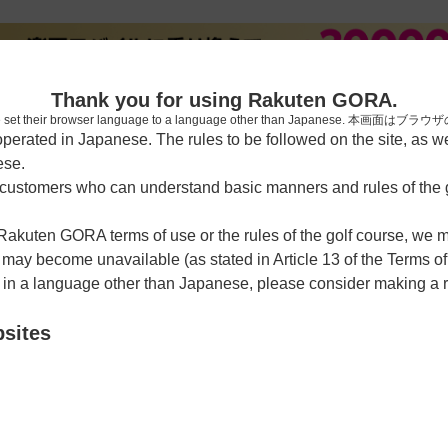
新規
Thank you for using Rakuten GORA.
who have set their browser language to a language other than Japa
rated in Japanese. The rules to be followed on the site, as wel
ese.
習場
レッスン予約
ラウンドレッスン
ショートコース
ゴルフ
ustomers who can understand basic manners and rules of the g
 Rakuten GORA terms of use or the rules of the golf course, we
ー
y become unavailable (as stated in Article 13 of the Terms of
e in a language other than Japanese, please consider making a 
ゴルフクラブ【ＰＧＭ】
bsites
クーポン利用可
1