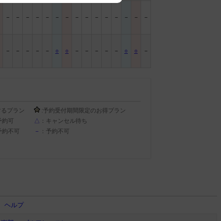
－
－
－
－
－
－
－
－
－
－
－
－
－
－
－
－
－
－
－
－
－
○
○
－
－
－
－
－
○
○
－
するプラン
:予約受付期間限定のお得プラン
予約可
△
：キャンセル待ち
予約不可
－
：予約不可
ヘルプ