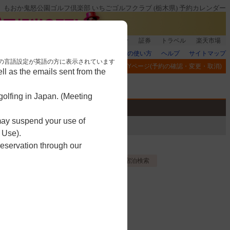
もおか鬼怒公園ゴルフ倶楽部 いちごゴルフクラブ (栃木県) 予約カレンダー
銀行]もれなく1000ポイント
楽天グループ
証券
トラベル
楽天市場
楽天GORAの使い方
ヘルプ
サイトマップ
nese. 本画面はブラウザの言語設定が英語の方に表示されています
閲覧履歴
お気に入り
MYページ(予約の確認・変更・取消)
l as the emails sent from the
アプリ
競技
ゴルフ用品
olfing in Japan. (Meeting
 may suspend your use of
 Use).
reservation through our
お気に入り登録する
宿泊検索