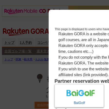
This page is displayed to users 
Rakuten GORA is a website ope
golf courses, are all in Japan
トップ
1人予約
コンペ予約
海外予約
キャンペーン
練
Rakuten GORA only accepts c
全国ゴルフ場一覧
週末空き枠検索
平日空き枠検索
time, cautions etc…)
If you do not comply with the
トップ
>
関東
>
栃木県
>
もおか鬼怒公園ゴルフ倶楽部 いちごゴルフクラブ
>
予約
Rakuten GORA. The website ma
If you wish to use the websit
affiliated sites (link provided).
もおか鬼怒公園
Partner reservation we
クラブ
もおかきぬこうえんごるふくらぶ いち
BaiGolf
4.2
総合評価
ポイント利用可