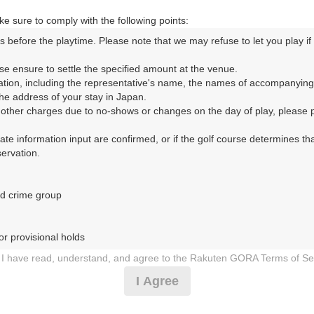
e sure to comply with the following points:
s before the playtime. Please note that we may refuse to let you play if y
se ensure to settle the specified amount at the venue.

コースレイアウト
フォトギャラリー
ドローンギャラリー
ク
ation, including the representative's name, the names of accompanying
e address of your stay in Japan.

r other charges due to no-shows or changes on the day of play, please pa
して、ご希望のプランを絞り込むことができます。
urate information input are confirmed, or if the golf course determines tha
rvation.

d crime group

1
2
3
4
5
6
7
8
9
10
11
12
13
14
15
1
8月の料金
土
日
月
火
水
木
金
土
日
月
火
水
木
金
土
4,682
r provisional holds

円
－
－
－
－
－
－
－
－
－
－
－
－
－
－
－
5,750
総額
円
I have read, understand, and agree to the Rakuten GORA Terms of Se
 during play (e.g., delaying play, ignoring rules, manners, or warnings)
I Agree
5,137
円
－
－
－
－
－
－
－
－
－
△
－
△
○
○
－
etermined by our company

6,250
総額
円
 Rakuten GORA, as determined by our company
