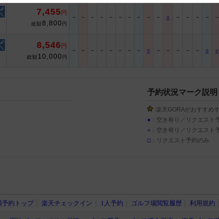
7,455
円
 and cooperation regarding the above points.
－
－
－
－
－
－
－
－
－
－
○
－
－
－
－
8,800
総額
円
8,546
円
－
－
－
－
－
－
－
－
○
－
－
－
－
－
○
○
10,000
総額
円
予約状況マーク説明
:楽天GORAがおすすめ
●
：空き有り／リクエスト
○
：空き有り／リクエスト
□
：リクエスト予約のみ
場予約トップ
楽天チェックイン
1人予約
ゴルフ場閲覧履歴
利用規約