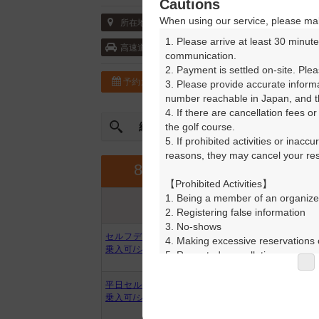
Cautions
When using our service, please mak
〒321-4351 栃木県 真岡市中1345-18
所在地
1. Please arrive at least 30 minute
北関東自動車道・真岡 5km以内
高速道
communication.

2. Payment is settled on-site. Plea
予約カレンダー
コースガイド
3. Please provide accurate inform
number reachable in Japan, and th
4. If there are cancellation fees o
絞込み
the golf course.

曜日やスタート時間を指定
5. If prohibited activities or inacc
reasons, they may cancel your rese
9月
8月
【Prohibited Activities】

1. Being a member of an organize
プラン内容
プラン名
2. Registering false information

アイコンの説明
3. No-shows

セルフデー限定昼/ナビ付/カート
4. Making excessive reservations o
乗入可/シャワーのみ
5. Repeated cancellations

6. Violating laws and regulations

7. Causing inconvenience to others
平日セルフ昼食付/ナビ付/カート
8. Violating this agreement, as d
乗入可/シャワーのみ
9. Any other unauthorized use of