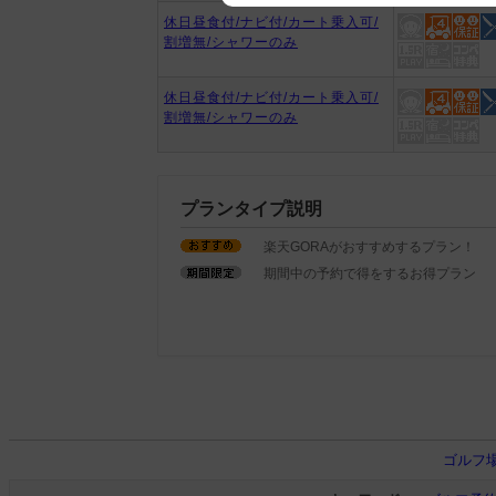
休日昼食付/ナビ付/カート乗入可/
We appreciate your understanding
割増無/シャワーのみ
休日昼食付/ナビ付/カート乗入可/
割増無/シャワーのみ
プランタイプ説明
楽天GORAがおすすめするプラン！
期間中の予約で得をするお得プラン
ゴルフ