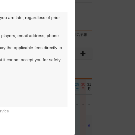
ou are late, regardless of prior 
チコミ
交通情報（地図）
天気予報
 players, email address, phone 
y the applicable fees directly to 
t it cannot accept you for safety 
6
17
18
19
20
21
22
23
24
25
26
27
28
29
30
31
日
月
火
水
木
金
土
日
月
火
水
木
金
土
日
月
－
－
△
－
－
○
－
－
－
○
－
－
○
－
－
－
rvice


－
○
－
○
○
－
－
－
○
－
○
○
－
－
－
○