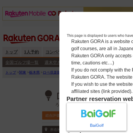
This page is displayed to users 
Rakuten GORA is a website ope
golf courses, are all in Japan
トップ
1人予約
コンペ予約
海外予約
キャンペーン
練
Rakuten GORA only accepts c
全国ゴルフ場一覧
週末空き枠検索
平日空き枠検索
time, cautions etc…)
If you do not comply with the
トップ
>
関東
>
栃木県
>
ロペ倶楽部
>
予約カレンダー
Rakuten GORA. The website ma
If you wish to use the websit
affiliated sites (link provided).
ロペ倶楽部
Partner reservation we
ろぺくらぶ
4.8
総合評価
チェックイン利用
BaiGolf
〒329-2334 栃木県 塩谷郡塩谷町大久保18
所在地