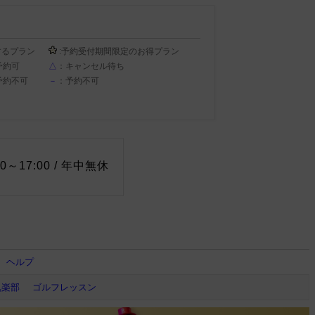
するプラン
:予約受付期間限定のお得プラン
予約可
△
：キャンセル待ち
予約不可
－
：予約不可
0～17:00 / 年中無休
ヘルプ
倶楽部
ゴルフレッスン