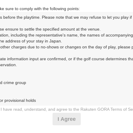
e sure to comply with the following points:
s before the playtime. Please note that we may refuse to let you play if y
コースレイアウト
フォトギャラリー
ドローンギャラリー
ク
se ensure to settle the specified amount at the venue.

ation, including the representative's name, the names of accompanying
して、ご希望のプランを絞り込むことができます。
e address of your stay in Japan.

r other charges due to no-shows or changes on the day of play, please pa
10月
11月
urate information input are confirmed, or if the golf course determines tha
rvation.

1
2
3
4
5
6
7
8
9
10
11
12
13
14
15
1
8月の料金
土
日
月
火
水
木
金
土
日
月
火
水
木
金
土
d crime group

10,546
円
－
－
－
－
－
－
－
－
－
－
－
－
－
－
－
12,500
総額
円
r provisional holds

11,728
円
I have read, understand, and agree to the Rakuten GORA Terms of Se
－
－
－
－
－
－
－
－
－
－
－
－
－
－
－
13,800
総額
円
 during play (e.g., delaying play, ignoring rules, manners, or warnings)
I Agree
etermined by our company

11,728
円
 Rakuten GORA, as determined by our company

－
－
－
－
－
－
－
－
－
－
－
－
□
△
－