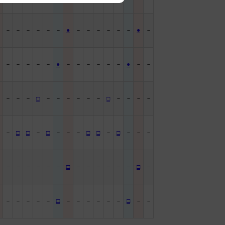
－
－
－
－
－
－
●
－
－
－
－
－
－
●
－
－
－
－
－
－
－
●
－
－
－
－
－
－
●
－
－
－
－
－
－
□
－
－
－
－
－
－
□
－
－
－
－
－
－
□
□
－
□
－
－
－
□
□
－
□
－
－
－
－
－
－
－
－
－
□
－
－
－
－
－
－
□
－
－
－
－
－
－
－
□
－
－
－
－
－
－
□
－
－