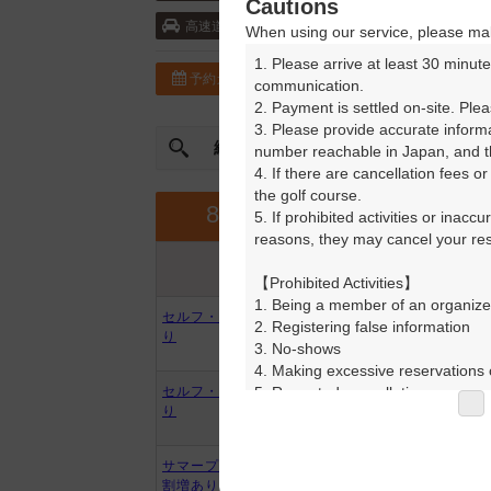
Cautions
東北自動車道・矢板 10km以内
高速道
When using our service, please mak
1. Please arrive at least 30 minute
予約カレンダー
コースガイド
communication.

2. Payment is settled on-site. Plea
3. Please provide accurate inform
絞込み
曜日やスタート時間を指定
number reachable in Japan, and th
4. If there are cancellation fees o
the golf course.

9月
8月
5. If prohibited activities or inacc
reasons, they may cancel your rese
プラン内容
プラン名
アイコンの説明
【Prohibited Activities】

1. Being a member of an organize
セルフ・乗用（木曜）※2B割増あ
2. Registering false information

り
3. No-shows

4. Making excessive reservations o
5. Repeated cancellations

セルフ・乗用（平日）※2B割増あ
り
6. Violating laws and regulations

7. Causing inconvenience to others
8. Violating this agreement, as d
サマープラン セルフ・乗用※2B
9. Any other unauthorized use of
割増あり