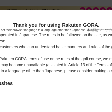
[楽天
Thank you for using Rakuten GORA.
who have set their browser language to a language other than Japa
rated in Japanese. The rules to be followed on the site, as wel
ese.
習場
レッスン予約
ラウンドレッスン
ショートコース
ゴルフ
ustomers who can understand basic manners and rules of the g
 Rakuten GORA terms of use or the rules of the golf course, we
y become unavailable (as stated in Article 13 of the Terms of
e in a language other than Japanese, please consider making a 
bsites
可
59-1