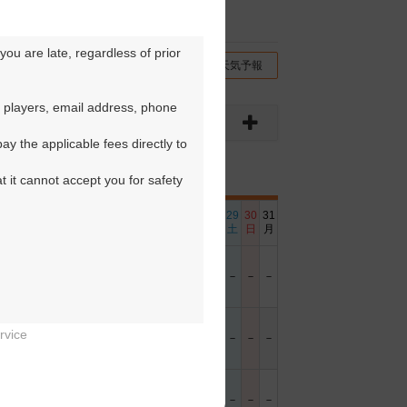
ou are late, regardless of prior 
チコミ
交通情報（地図）
天気予報
 players, email address, phone 
y the applicable fees directly to 
t it cannot accept you for safety 
6
17
18
19
20
21
22
23
24
25
26
27
28
29
30
31
日
月
火
水
木
金
土
日
月
火
水
木
金
土
日
月
－
－
－
－
●
－
－
－
－
－
－
□
－
－
－
－
rvice
－
－
●
●
－
●
－
－
－
●
□
－
□
－
－
－


－
－
－
－
－
－
－
－
－
－
－
－
－
－
－
－