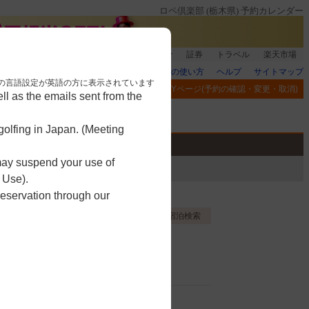
ロペ倶楽部 (栃木県) 予約カレンダー
銀行]もれなく1000ポイント
楽天グループ
証券
トラベル
楽天市場
楽天GORAの使い方
ヘルプ
サイトマップ
nese. 本画面はブラウザの言語設定が英語の方に表示されています
閲覧履歴
お気に入り
MYページ(予約の確認・変更・取消)
l as the emails sent from the
アプリ
競技
ゴルフ用品
olfing in Japan. (Meeting
 may suspend your use of
 Use).
reservation through our
お気に入り登録する
宿泊検索