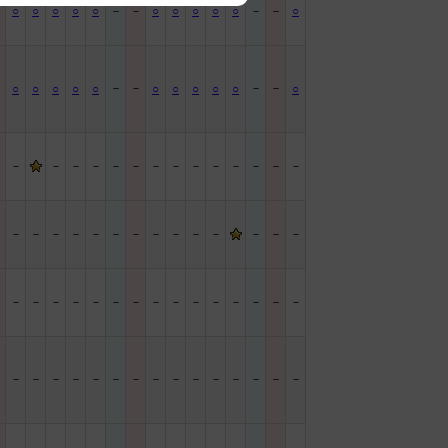
－
○
○
○
○
○
－
－
○
○
○
○
○
－
－
○
－
－
－
－
－
○
○
○
○
○
○
○
○
○
○
○
－
－
－
－
－
－
－
－
－
－
－
－
－
－
－
－
－
－
－
－
－
－
－
－
－
－
－
－
－
－
－
－
－
－
－
－
－
－
－
－
－
－
－
－
－
－
－
－
－
－
－
－
－
－
－
－
－
－
－
－
－
－