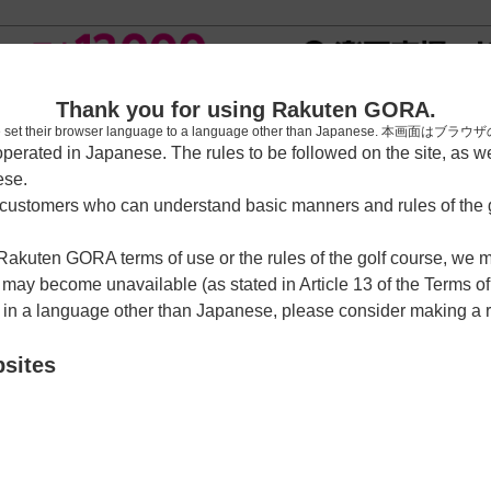
新規
Thank you for using Rakuten GORA.
who have set their browser language to a language other than Japa
rated in Japanese. The rules to be followed on the site, as wel
ese.
習場
レッスン予約
ラウンドレッスン
ショートコース
ゴルフ
ustomers who can understand basic manners and rules of the g
 Rakuten GORA terms of use or the rules of the golf course, we
y become unavailable (as stated in Article 13 of the Terms of
e in a language other than Japanese, please consider making a 
リー倶楽部
bsites
クーポン利用可
チェックイン利用可
山1451