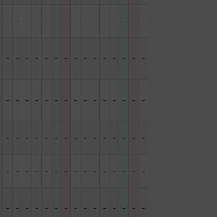
－
－
－
－
－
－
－
－
－
－
－
－
－
－
－
－
－
－
－
－
－
－
－
－
－
－
－
－
－
－
－
－
－
－
－
－
－
－
－
－
－
－
－
－
－
－
－
－
－
－
－
－
－
－
－
－
－
－
－
－
－
－
－
－
－
－
－
－
－
－
－
－
－
－
－
－
－
－
－
－
－
－
－
－
－
－
－
－
－
－
－
－
－
－