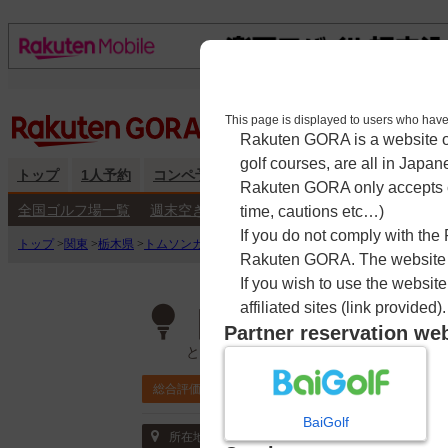
This page is displayed to users 
Rakuten GORA is a website ope
golf courses, are all in Japan
トップ
1人予約
コンペ予約
海外予約
キャンペーン
練
Rakuten GORA only accepts c
全国ゴルフ場一覧
週末空き枠検索
平日空き枠検索
time, cautions etc…)
If you do not comply with the
トップ
>
関東
>
栃木県
>
トムソンカントリー倶楽部
>
予約カレンダー
Rakuten GORA. The website ma
If you wish to use the websit
affiliated sites (link provided).
トムソンカント
Partner reservation we
とむそんかんとりーくらぶ
3.9
総合評価
ポイント利用可
BaiGolf
〒322-0606 栃木県 栃木市西方町本城字城
所在地