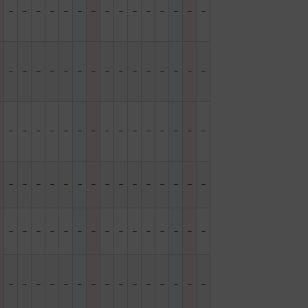
－
－
－
－
－
－
－
－
－
－
－
－
－
－
－
－
－
－
－
－
－
－
－
－
－
－
－
－
－
－
－
－
－
－
－
－
－
－
－
－
－
－
－
－
－
－
－
－
－
－
－
－
－
－
－
－
－
－
－
－
－
－
－
－
－
－
－
－
－
－
－
－
－
－
－
－
－
－
－
－
－
－
－
－
－
－
－
－
－
－
－
－
－
－