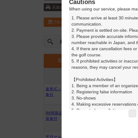
Cautions
東北自動車道・都賀西方 5km以内 ／北関
高速道
When using our service, please mak
1. Please arrive at least 30 minute
予約カレンダー
コースガイド
communication.

2. Payment is settled on-site. Plea
3. Please provide accurate inform
絞込み
曜日やスタート時間を指定
number reachable in Japan, and th
4. If there are cancellation fees o
the golf course.

9月
8月
5. If prohibited activities or inacc
reasons, they may cancel your rese
プラン内容
プラン名
アイコンの説明
【Prohibited Activities】

1. Being a member of an organize
最寄IC～約1分☆3名～でお得！昼
2. Registering false information

食付
3. No-shows

4. Making excessive reservations o
5. Repeated cancellations

[時間限定]平日セルフ☆３名～☆
6. Violating laws and regulations

昼食付
7. Causing inconvenience to others
8. Violating this agreement, as d
9. Any other unauthorized use of
平日セルフ☆２B保証割増無☆昼