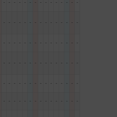
－
－
－
－
－
－
－
－
－
－
－
－
－
－
－
－
－
－
－
－
－
－
－
－
－
－
－
－
－
－
－
－
－
－
－
－
－
－
－
－
－
－
－
－
－
－
－
－
－
－
－
－
－
－
－
－
－
－
－
－
－
－
－
－
－
－
－
－
－
－
－
－
－
－
－
－
－
－
－
－
－
－
－
－
－
－
－
－
－
－
－
－
－
－
－
－