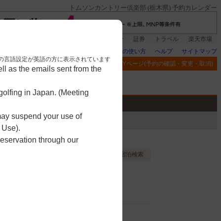
トムソンカントリー倶楽部 (栃木県) 予約カレンダー
登録＆回答で100ポイント!
楽天グループ
証券
トラベル
楽天市場
楽天GORAの使い方
ヘルプ
サイトマップ
nese. 本画面はブラウザの言語設定が英語の方に表示されています
閲覧履歴
お気に入り
MYページ(予約の確認・変更・取消)
l as the emails sent from the
アプリ
競技
ゴルフ用品
olfing in Japan. (Meeting
 may suspend your use of
 Use).
reservation through our
お気に入り登録する
宿泊検索