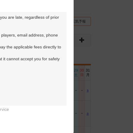
ou are late, regardless of prior 
チコミ
交通情報（地図）
天気予報
 players, email address, phone 
y the applicable fees directly to 
t it cannot accept you for safety 
6
17
18
19
20
21
22
23
24
25
26
27
28
29
30
31
日
月
火
水
木
金
土
日
月
火
水
木
金
土
日
月
－
○
○
○
○
○
－
－
○
○
○
○
○
－
－
○
rvice
－
－
－
－
－
○
○
○
○
○
○
○
○
○
○
○

