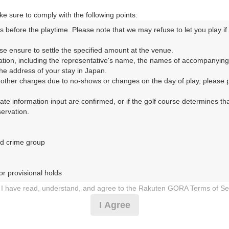
東自動車道・都賀 5km以内
e sure to comply with the following points:
s before the playtime. Please note that we may refuse to let you play if y
コースレイアウト
フォトギャラリー
ドローンギャラリー
ク
se ensure to settle the specified amount at the venue.

ation, including the representative's name, the names of accompanying
して、ご希望のプランを絞り込むことができます。
e address of your stay in Japan.

r other charges due to no-shows or changes on the day of play, please pa
10月
11月
12月
1月
urate information input are confirmed, or if the golf course determines tha
rvation.

1
2
3
4
5
6
7
8
9
10
11
12
13
14
15
1
8月の料金
土
日
月
火
水
木
金
土
日
月
火
水
木
金
土
d crime group

4,182
円
－
－
－
－
－
－
－
－
－
－
－
－
－
－
－
5,200
総額
円
r provisional holds

4,182
円
I have read, understand, and agree to the Rakuten GORA Terms of Se
5,200
－
－
－
－
－
－
－
－
－
－
－
－
－
－
－
総額
円
300
 during play (e.g., delaying play, ignoring rules, manners, or warnings)
I Agree
人数×
ポイント
etermined by our company

 Rakuten GORA, as determined by our company
