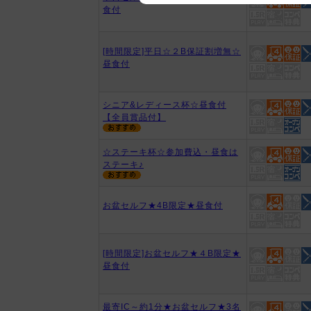
食付
We appreciate your understanding
[時間限定]平日☆２B保証割増無☆
昼食付
シニア&レディース杯☆昼食付
【全員賞品付】
☆ステーキ杯☆参加費込・昼食は
ステーキ♪
お盆セルフ★4B限定★昼食付
[時間限定]お盆セルフ★４B限定★
昼食付
最寄IC～約1分★お盆セルフ★3名