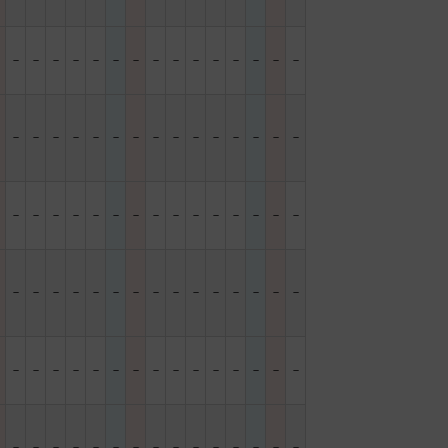
－
－
－
－
－
－
－
－
－
－
－
－
－
－
－
－
－
－
－
－
－
－
－
－
－
－
－
－
－
－
－
－
－
－
－
－
－
－
－
－
－
－
－
－
－
－
－
－
－
－
－
－
－
－
－
－
－
－
－
－
－
－
－
－
－
－
－
－
－
－
－
－
－
－
－
－
－
－
－
－
－
－
－
－
－
－
－
－
－
－
－
－
－
－
－
－