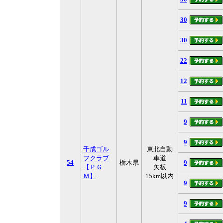
30
30
22
12
11
9
9
千成ゴル
東北自動
フクラブ
車道
54
栃木県
9
【ＰＧ
矢板
Ｍ】
15km以内
9
9