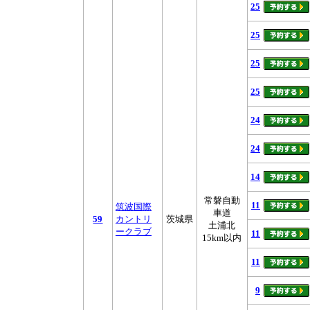
25
25
25
25
24
24
14
常磐自動
11
筑波国際
車道
59
カントリ
茨城県
土浦北
ークラブ
11
15km以内
11
9