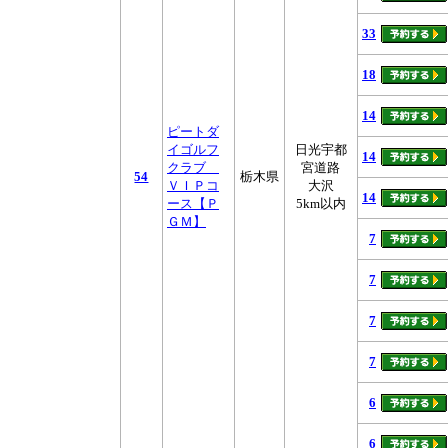
33
18
14
ピートダ
イゴルフ
日光宇都
14
クラブ
宮道路
54
栃木県
ＶＩＰコ
大沢
14
ース【Ｐ
5km以内
ＧＭ】
7
7
7
7
6
6