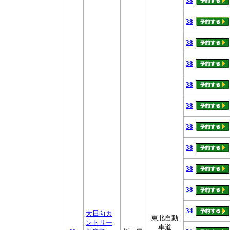
38
38
38
38
38
38
38
38
38
38
34
大日向カ
東北自動
ントリー
車道