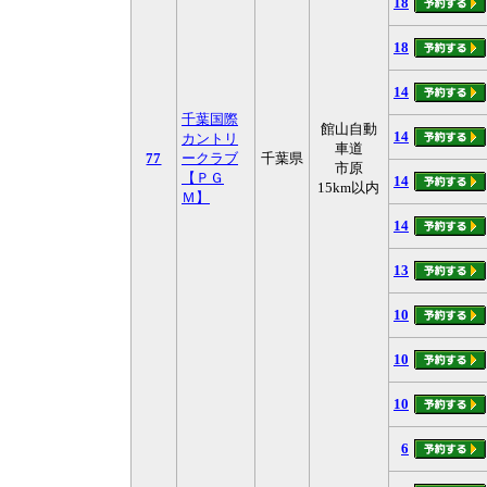
18
18
14
千葉国際
館山自動
14
カントリ
車道
77
ークラブ
千葉県
市原
【ＰＧ
14
15km以内
Ｍ】
14
13
10
10
10
6