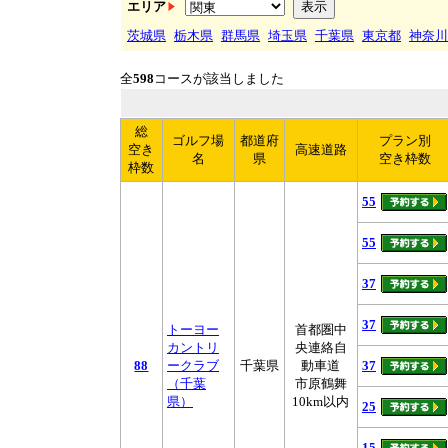
エリア
茨城県
栃木県
群馬県
埼玉県
千葉県
東京都
神奈川
全
598
コースが該当しました
総
ゴルフ場
都道府
プラン別
空き
高速道路
名
県
空き枠数
枠数
55
55
37
37
トーヨー
首都圏中
カントリ
央連絡自
88
ークラブ
千葉県
動車道
37
（千葉
市原鶴舞
県）
10km以内
25
15