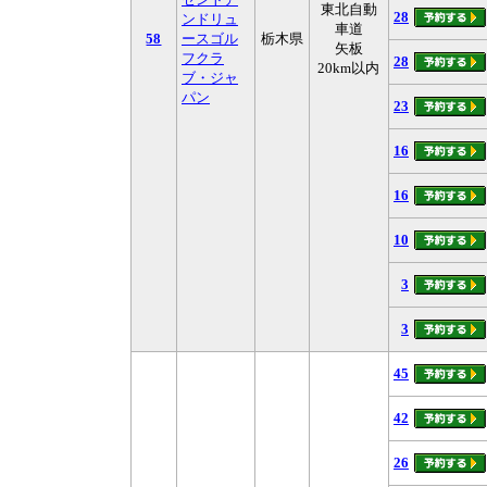
東北自動
28
ンドリュ
車道
58
ースゴル
栃木県
矢板
フクラ
28
20km以内
ブ・ジャ
パン
23
16
16
10
3
3
45
42
26