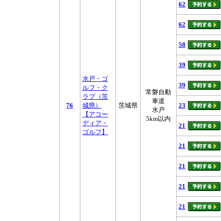
62
62
58
39
水戸・ゴ
39
ルフ・ク
常磐自動
ラブ（茨
車道
76
城県）
茨城県
23
水戸
【アコー
5km以内
ディア・
21
ゴルフ】
21
21
21
21