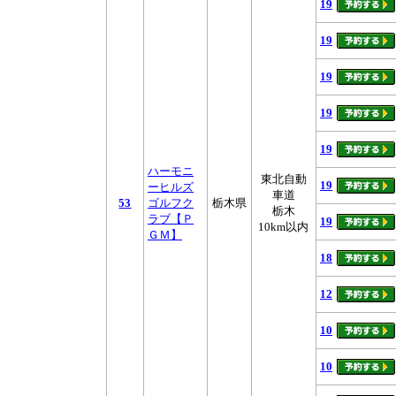
19
19
19
19
19
ハーモニ
東北自動
19
ーヒルズ
車道
53
ゴルフク
栃木県
栃木
ラブ【Ｐ
19
10km以内
ＧＭ】
18
12
10
10