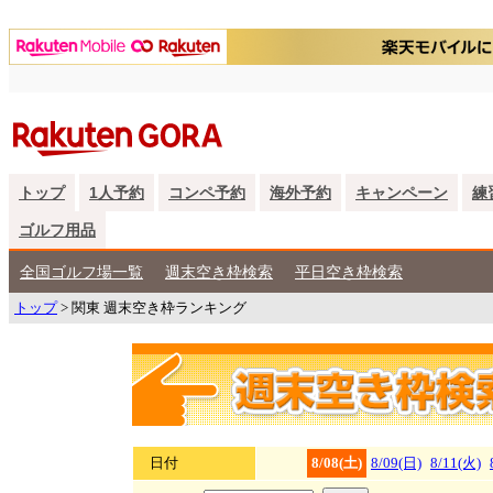
トップ
1人予約
コンペ予約
海外予約
キャンペーン
練
ゴルフ用品
全国ゴルフ場一覧
週末空き枠検索
平日空き枠検索
トップ
> 関東 週末空き枠ランキング
日付
8/08(土)
8/09(日)
8/11(火)