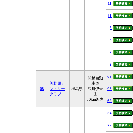
11
11
3
3
2
2
68
関越自動
美野原カ
車道
68
ントリー
群馬県
渋川伊香
68
クラブ
保
30km以内
68
34
29