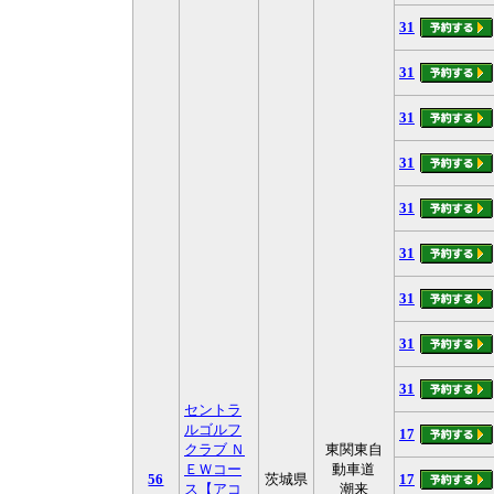
31
31
31
31
31
31
31
31
31
セントラ
ルゴルフ
17
クラブ Ｎ
東関東自
ＥＷコー
動車道
56
茨城県
17
ス【アコ
潮来