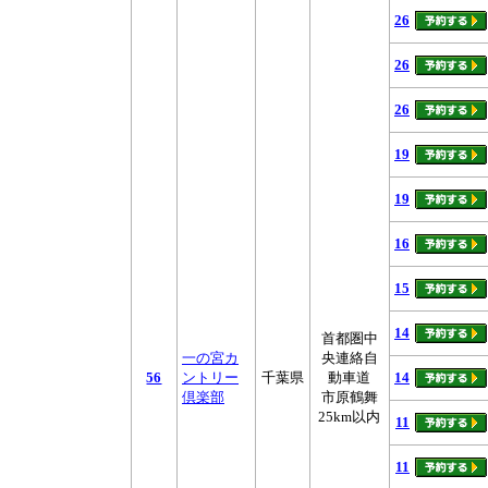
26
26
26
19
19
16
15
14
首都圏中
一の宮カ
央連絡自
56
ントリー
千葉県
動車道
14
倶楽部
市原鶴舞
25km以内
11
11