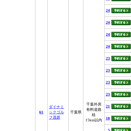
24
24
24
24
23
23
23
23
千葉外房
21
ダイナミ
有料道路
61
ックゴル
千葉県
桂
フ茂原
18
15km以内
5