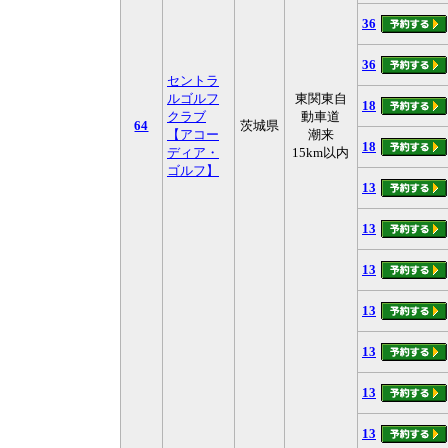
36
36
セントラ
ルゴルフ
東関東自
18
クラブ
動車道
64
茨城県
【アコー
潮来
18
ディア・
15km以内
ゴルフ】
13
13
13
13
13
13
13