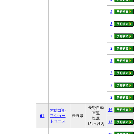
5
5
2
2
2
2
2
2
長野自動
46
大信ゴル
車道
61
フショー
長野県
塩尻
トコース
15
15km以内