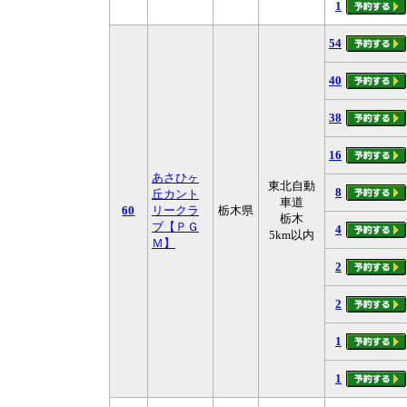
1
54
40
38
16
あさひヶ
東北自動
8
丘カント
車道
60
リークラ
栃木県
栃木
ブ【ＰＧ
4
5km以内
Ｍ】
2
2
1
1