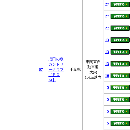
27
27
27
13
13
成田の森
東関東自
13
カントリ
動車道
67
ークラブ
千葉県
大栄
【ＰＧ
10
15km以内
Ｍ】
5
5
5
5