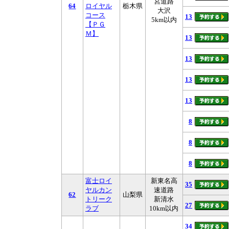
宮道路
64
ロイヤル
栃木県
大沢
コース
13
5km以内
【ＰＧ
Ｍ】
13
13
13
13
8
8
8
富士ロイ
新東名高
35
ヤルカン
速道路
62
山梨県
トリーク
新清水
27
ラブ
10km以内
34