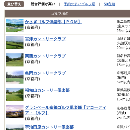
並び替え
総合評価が高い
｜
予約の多いゴルフ場
｜
50音順
ゴルフ場名
かさぎゴルフ倶楽部【ＰＧＭ】
第二阪
(宝来ラ
(京都府)
25km以
宮津カントリークラブ
山陰近
(与謝天
(京都府)
20km以
関西カントリークラブ
新名神
(箕面と
(京都府)
15km以
亀岡カントリークラブ
京都縦
(亀岡)
(京都府)
5km以
福知山カントリー倶楽部
舞鶴若
(福知山)
(京都府)
15km以
グランベール京都ゴルフ倶楽部【アコーディ
京都縦
ア・ゴルフ】
(丹波)
5km以
(京都府)
宇治田原カントリー倶楽部
京滋バ