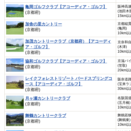
亀岡ゴルフクラブ【アコーディア・ゴルフ】
阪神高
(池田木
(京都府)
15km以
加舎の里カントリー
京都縦
(亀岡)
(京都府)
10km以
加茂カントリークラブ（京都府）【アコーディ
京奈和
ア・ゴルフ】
(木津)
10km以
(京都府)
協和ゴルフクラブ【アコーディア・ゴルフ】
京滋バ
(笠取)
(京都府)
20km以
レイクフォレストリゾート バードスプリングコ
阪奈道
ース【アコーディア・ゴルフ】
(宝来ラ
30km以
(京都府)
月ヶ瀬カントリークラブ
名阪国
(五月橋)
(京都府)
10km以
舞鶴カントリークラブ
舞鶴若
(舞鶴東)
(京都府)
10km以