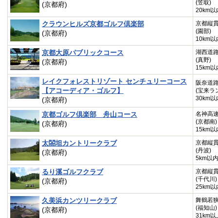
(笠取)
(京都府)
20km以
クラウンヒルズ京都ゴルフ倶楽部
京都縦
(園部)
(京都府)
10km以
京都大原パブリックコース
湖西道
(真野)
(京都府)
15km以
レイクフォレストリゾート センチュリーコース
阪奈道
【アコーディア・ゴルフ】
(宝来ラ
30km以
(京都府)
京都ゴルフ倶楽部 舟山コース
名神高
(京都南)
(京都府)
15km以
太閤坦カントリークラブ
京都縦
(丹波)
(京都府)
5km以
るり溪ゴルフクラブ
京都縦
(千代川)
(京都府)
25km以
久美浜カンツリークラブ
舞鶴若
(福知山)
(京都府)
31km以