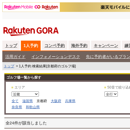
トップ
1人予約
コンペ予約
海外予約
キャンペーン
練
活用ガイド
インフォメーションデスク
先に予約者がいるプラ
トップ
>
1人予約 検索結果[京都府のゴルフ場]
ゴルフ場一覧から探す
エリア
50音で絞り込
全て
滋賀県
京都府
大阪府
兵庫県
奈良県
和歌山県
全24件が該当しました