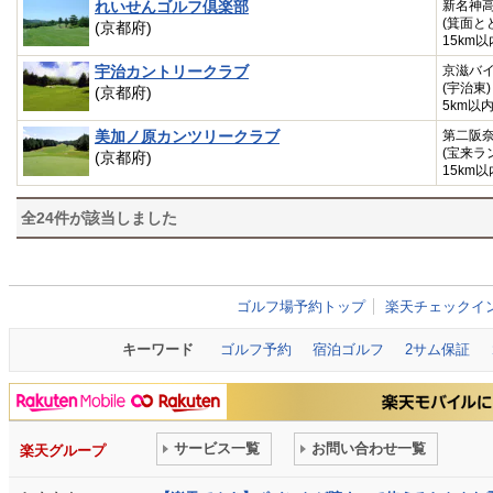
れいせんゴルフ倶楽部
新名神
(箕面と
(京都府)
15km以
宇治カントリークラブ
京滋バ
(宇治東)
(京都府)
5km以
美加ノ原カンツリークラブ
第二阪
(宝来ラ
(京都府)
15km以
全
24
件が該当しました
ゴルフ場予約トップ
楽天チェックイ
キーワード
ゴルフ予約
宿泊ゴルフ
2サム保証
サービス一覧
お問い合わせ一覧
楽天グループ