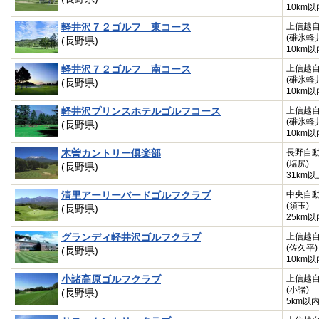
10km以
軽井沢７２ゴルフ 東コース
上信越
(碓氷軽
(長野県)
10km以
軽井沢７２ゴルフ 南コース
上信越
(碓氷軽
(長野県)
10km以
軽井沢プリンスホテルゴルフコース
上信越
(碓氷軽
(長野県)
10km以
木曽カントリー倶楽部
長野自
(塩尻)
(長野県)
31km以
清里アーリーバードゴルフクラブ
中央自
(須玉)
(長野県)
25km以
グランディ軽井沢ゴルフクラブ
上信越
(佐久平)
(長野県)
10km以
小諸高原ゴルフクラブ
上信越
(小諸)
(長野県)
5km以