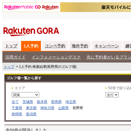
トップ
1人予約
コンペ予約
海外予約
キャンペーン
練
活用ガイド
インフォメーションデスク
先に予約者がいるプラ
トップ
>
1人予約 検索結果[長野県のゴルフ場]
ゴルフ場一覧から探す
エリア
50音で絞り込
全て
茨城県
栃木県
群馬県
埼玉県
千葉県
東京都
神奈川県
山梨県
長野県
静岡県
新潟県
全50件が該当しました