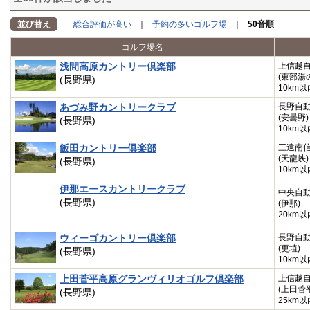
並び替え
総合評価が高い
｜
予約の多いゴルフ場
｜
50音順
ゴルフ場名
浅間高原カントリー倶楽部
上信越
(東部湯
(長野県)
10km以
あづみ野カントリークラブ
長野自
(安曇野)
(長野県)
10km以
飯田カントリー倶楽部
三遠南
(天龍峡)
(長野県)
10km以
伊那エースカントリークラブ
中央自
(長野県)
(伊那)
20km以
ウィーゴカントリー倶楽部
長野自
(更埴)
(長野県)
10km以
上田菅平高原グランヴィリオゴルフ倶楽部
上信越
(上田菅
(長野県)
25km以