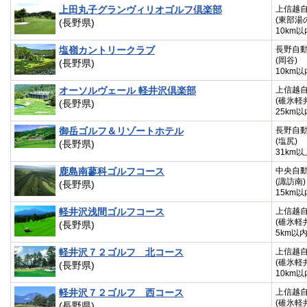
上田丸子グランヴィリオゴルフ倶楽部
上信越
(東部湯
(長野県)
10km以
塩嶺カントリークラブ
長野自
(岡谷)
(長野県)
10km以
オーソルヴェール 軽井沢倶楽部
上信越
(碓氷軽
(長野県)
25km以
御岳ゴルフ＆リゾートホテル
長野自
(塩尻)
(長野県)
31km以
鹿島南蓼科ゴルフコース
中央自
(諏訪南)
(長野県)
15km以
軽井沢浅間ゴルフコース
上信越
(碓氷軽
(長野県)
5km以
軽井沢７２ゴルフ 北コース
上信越
(碓氷軽
(長野県)
10km以
軽井沢７２ゴルフ 西コース
上信越
(碓氷軽
(長野県)