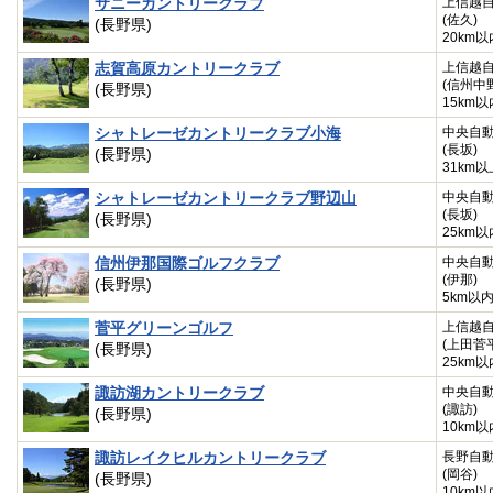
サニーカントリークラブ
上信越
(佐久)
(長野県)
20km以
志賀高原カントリークラブ
上信越
(信州中
(長野県)
15km以
シャトレーゼカントリークラブ小海
中央自
(長坂)
(長野県)
31km以
シャトレーゼカントリークラブ野辺山
中央自
(長坂)
(長野県)
25km以
信州伊那国際ゴルフクラブ
中央自
(伊那)
(長野県)
5km以
菅平グリーンゴルフ
上信越
(上田菅
(長野県)
25km以
諏訪湖カントリークラブ
中央自
(諏訪)
(長野県)
10km以
諏訪レイクヒルカントリークラブ
長野自
(岡谷)
(長野県)
10km以