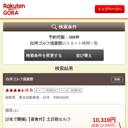
トップページへ
検索条件
予約可能：388件
白河ゴルフ倶楽部
のスタート時間一覧
検索条件を変更する
並び替え
検索結果
白河ゴルフ倶楽部
詳細
(4.3)
ポイント利用OK
クーポン利用OK
福島県 東北自動車道・白河 20km以内
8/8
(
土
)
[2名で開催]【昼食付】土日祝セルフ
10,319円
（総額 12,000円）