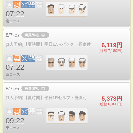
07:22
南コース
8/7
満員御礼
(
金
)
[1人予約]【夏時間】平日1.5Rパック！昼食付
6,119円
（総額 7,180円）
07:22
西コース
8/7
満員御礼
(
金
)
[1人予約]【夏時間】平日1Rセルフ・昼食付
5,373円
（総額 6,360円）
09:22
東コース