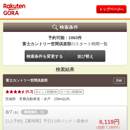
トップページへ
検索条件
予約可能：1063件
富士カントリー笠間倶楽部
のスタート時間一覧
検索条件を変更する
並び替え
検索結果
富士カントリー笠間倶楽部
詳細
(4.3)
ポイント利用OK
クーポン利用OK
茨城県 常磐自動車道・水戸 10km以内
8/7
満員御礼
(
金
)
[1人予約]【夏時間】平日1.5Rパック！昼食付
6,119円
（総額 7,180円）