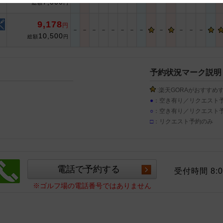
7,000
総額
円
 and cooperation regarding the above points.
9,178
円
－
－
－
－
－
－
－
－
－
－
－
－
10,500
総額
円
予約状況マーク説明
:楽天GORAがおすすめ
●
：空き有り／リクエスト
○
：空き有り／リクエスト
□
：リクエスト予約のみ
受付時間 8:0
※ゴルフ場の電話番号ではありません