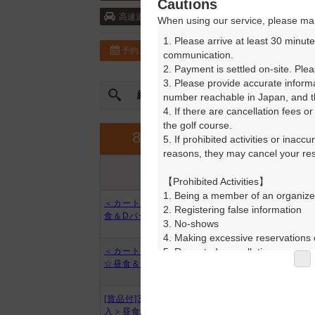
Cautions
宮崎自動車道・小林 5km以内
高速道
When using our service, please mak
1. Please arrive at least 30 minute
予約カレンダー
コースガイド
communication.

2. Payment is settled on-site. Plea
3. Please provide accurate inform
絞込み
曜日やスタート時間を指定
number reachable in Japan, and th
4. If there are cancellation fees o
the golf course.

9月
8月
5. If prohibited activities or inacc
reasons, they may cancel your rese
プラン内容
プラン名
アイコンの説明
【Prohibited Activities】

1. Being a member of an organize
＜カートナビ導入＞平日セルフ昼
2. Registering false information

食＆Dバー付2B割増無
3. No-shows

4. Making excessive reservations o
5. Repeated cancellations

＜カートナビ導入＞土日祝セルフ
☆昼食＆Dバー付
6. Violating laws and regulations

7. Causing inconvenience to others
8. Violating this agreement, as d
[賞品付]3組9名～＜カートナビ導
9. Any other unauthorized use of
入＞昼食＆Dバー付