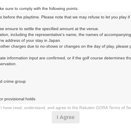
e sure to comply with the following points:
s before the playtime. Please note that we may refuse to let you play if y
コースレイアウト
フォトギャラリー
ドローンギャラリー
ク
se ensure to settle the specified amount at the venue.

ation, including the representative's name, the names of accompanying
して、ご希望のプランを絞り込むことができます。
e address of your stay in Japan.

r other charges due to no-shows or changes on the day of play, please pa
10月
urate information input are confirmed, or if the golf course determines tha
rvation.

1
2
3
4
5
6
7
8
9
10
11
12
13
14
15
1
8月の料金
土
日
月
火
水
木
金
土
日
月
火
水
木
金
土
d crime group

5,996
円
－
－
－
－
－
－
－
－
－
－
－
○
－
○
－
7,000
総額
円
r provisional holds

9,178
円
I have read, understand, and agree to the Rakuten GORA Terms of Se
－
－
－
－
－
－
－
－
○
－
○
－
－
－
○
○
10,500
総額
円
 during play (e.g., delaying play, ignoring rules, manners, or warnings)
I Agree
etermined by our company

5,996
円
 Rakuten GORA, as determined by our company

－
－
－
－
－
－
－
－
－
－
－
－
－