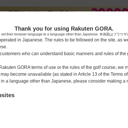
[楽天
Thank you for using Rakuten GORA.
who have set their browser language to a language other than Japa
rated in Japanese. The rules to be followed on the site, as wel
ese.
習場
レッスン予約
ラウンドレッスン
ショートコース
ゴルフ
ustomers who can understand basic manners and rules of the g
 Rakuten GORA terms of use or the rules of the golf course, we
y become unavailable (as stated in Article 13 of the Terms of
e in a language other than Japanese, please consider making a 
リークラブ
bsites
クーポン利用可