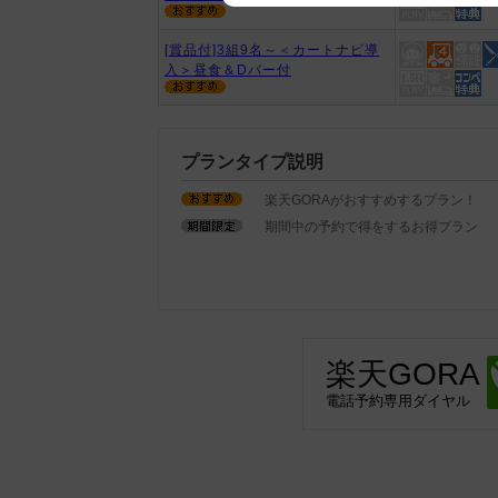
We appreciate your understanding
[賞品付]3組9名～＜カートナビ導
入＞昼食＆Dバー付
プランタイプ説明
楽天GORAがおすすめするプラン！
期間中の予約で得をするお得プラン
楽天GORA
電話予約専用ダイヤル