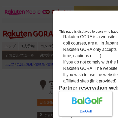
This page is displayed to users 
Rakuten GORA is a website ope
golf courses, are all in Japan
トップ
1人予約
コンペ予約
海外予約
キャンペーン
練
Rakuten GORA only accepts c
全国ゴルフ場一覧
週末空き枠検索
平日空き枠検索
time, cautions etc…)
If you do not comply with the
トップ
>
九州・沖縄
>
宮崎県
>
宮崎小林カントリークラブ
>
予約カレンダー
Rakuten GORA. The website ma
If you wish to use the websit
affiliated sites (link provided).
宮崎小林カント
Partner reservation we
みやざきこばやしかんとりーくらぶ
4.4
総合評価
ポイント利用可
BaiGolf
〒886-0005 宮崎県 小林市南西方1131
所在地