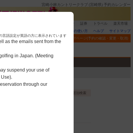
宮崎小林カントリークラブ (宮崎県) 予約カレンダー
銀行]もれなく1000ポイント
楽天グループ
証券
トラベル
楽天市場
楽天GORAの使い方
ヘルプ
サイトマップ
nese. 本画面はブラウザの言語設定が英語の方に表示されています
閲覧履歴
お気に入り
MYページ(予約の確認・変更・取消)
l as the emails sent from the
アプリ
競技
ゴルフ用品
olfing in Japan. (Meeting
 may suspend your use of
 Use).
reservation through our
お気に入り登録する
宿泊検索