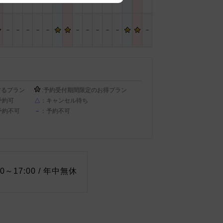
－
－
－
－
－
－
－
－
－
－
－
するプラン
:予約受付期間限定のお得プラン
予約可
△
：キャンセル待ち
予約不可
－
：予約不可
0～17:00 / 年中無休