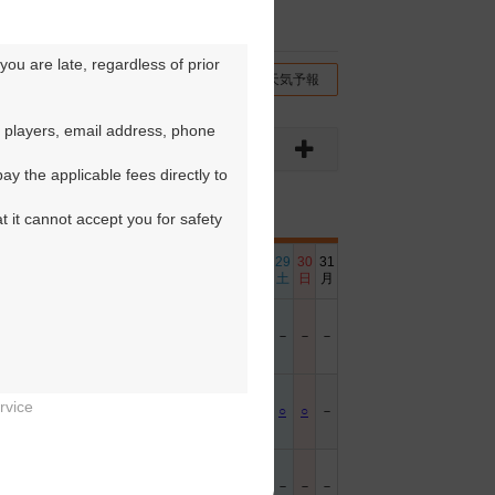
ou are late, regardless of prior 
チコミ
交通情報（地図）
天気予報
 players, email address, phone 
y the applicable fees directly to 
t it cannot accept you for safety 
6
17
18
19
20
21
22
23
24
25
26
27
28
29
30
31
日
月
火
水
木
金
土
日
月
火
水
木
金
土
日
月
－
－
○
○
－
○
－
－
－
○
○
－
－
－
－
－
rvice
－
－
－
－
－
○
○
－
－
－
－
－
○
○
－


－
－
－
－
－
－
－
－
－
－
－